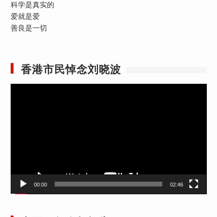
科学是真实的
爱就是爱
善良是一切
香港市民悼念刘晓波
视
频
播
放
器
00:00
02:46