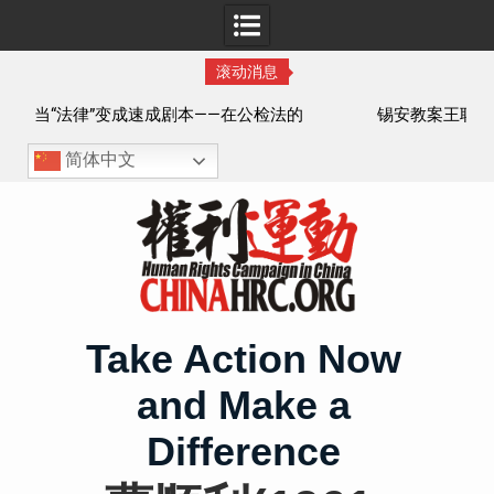
滚动消息
法的
锡安教案王聪女士被抓更多细节曝光 之一
简体中文
Skip
to
content
Take Action Now
and Make a
Difference