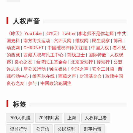
Youtube
人权声音
《昨天》YouTube
|
《昨天》Twitter
|
李老师不是你老师
|
中共
国史料
|
南方街头运动
|
六四天网
|
维权网
|
民生观察
|
博讯
|
动态网
|
CHRDNET
|
中国维权律师关注组
|
中国人权
|
看不见
的西藏
|
西藏人权与民主中心
|
前线卫士
|
国际特赦
|
人权观
察
|
良心之友
|
台湾民主基金会
|
北京爱知行
|
传知行
|
公盟
许志永
|
新公民运动
|
独立媒体
|
全球之声
|
安全工具箱
|
西
藏行动中心
|
维吾尔在线
|
西藏之声
|
对话基金会
|
玫瑰中国
|
良心之友
|
参与
|
中國政治犯關注
标签
709大抓捕
709律师案
上海
人权捍卫者
倡导行动
公开信
公民权利
刑事拘留