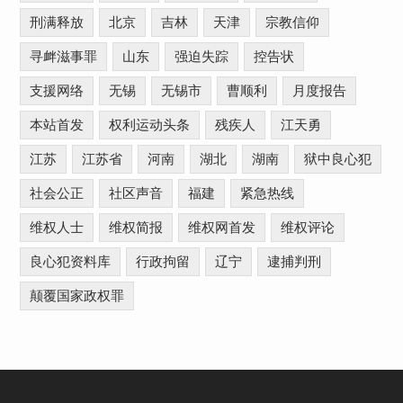
刑满释放
北京
吉林
天津
宗教信仰
寻衅滋事罪
山东
强迫失踪
控告状
支援网络
无锡
无锡市
曹顺利
月度报告
本站首发
权利运动头条
残疾人
江天勇
江苏
江苏省
河南
湖北
湖南
狱中良心犯
社会公正
社区声音
福建
紧急热线
维权人士
维权简报
维权网首发
维权评论
良心犯资料库
行政拘留
辽宁
逮捕判刑
颠覆国家政权罪