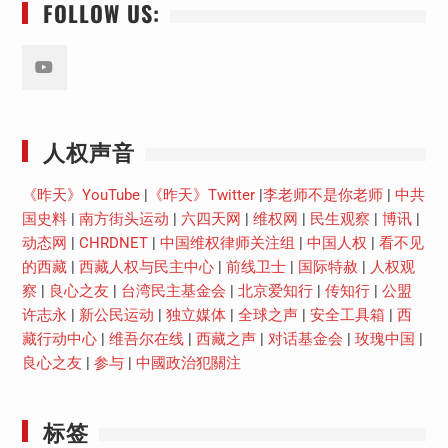
FOLLOW US:
Youtube
人权声音
《昨天》YouTube
|
《昨天》Twitter
|
李老师不是你老师
|
中共
国史料
|
南方街头运动
|
六四天网
|
维权网
|
民生观察
|
博讯
|
动态网
|
CHRDNET
|
中国维权律师关注组
|
中国人权
|
看不见
的西藏
|
西藏人权与民主中心
|
前线卫士
|
国际特赦
|
人权观
察
|
良心之友
|
台湾民主基金会
|
北京爱知行
|
传知行
|
公盟
许志永
|
新公民运动
|
独立媒体
|
全球之声
|
安全工具箱
|
西
藏行动中心
|
维吾尔在线
|
西藏之声
|
对话基金会
|
玫瑰中国
|
良心之友
|
参与
|
中國政治犯關注
标签