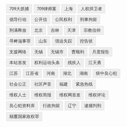
709大抓捕
709律师案
上海
人权捍卫者
倡导行动
公开信
公民权利
刑事拘留
刑满释放
北京
吉林
天津
宗教信仰
寻衅滋事罪
山东
强迫失踪
控告状
支援网络
无锡
无锡市
曹顺利
月度报告
本站首发
权利运动头条
残疾人
江天勇
江苏
江苏省
河南
湖北
湖南
狱中良心犯
社会公正
社区声音
福建
紧急热线
维权人士
维权简报
维权网首发
维权评论
良心犯资料库
行政拘留
辽宁
逮捕判刑
颠覆国家政权罪