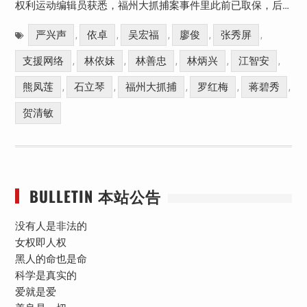
权利运动编辑员获悉，福州大抓捕案事件里此前已取保，后…
严兴声
依卓
吴宏福
廖俊
张秀屏
,
,
,
,
,
支援网络
林依妹
林善忠
林炳兴
江智安
,
,
,
,
,
熊凤莲
石立琴
福州大抓捕
罗红梅
蒋碧秀
,
,
,
,
,
贺清敏
BULLETIN 本站公告
没有人是非法的
女权即人权
黑人的命也是命
科学是真实的
爱就是爱