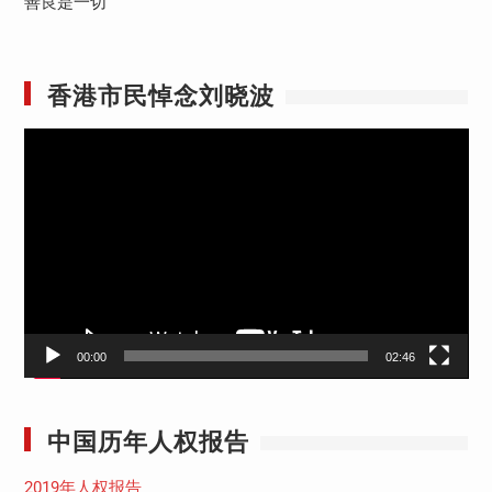
善良是一切
香港市民悼念刘晓波
视
频
播
放
器
00:00
02:46
中国历年人权报告
2019年人权报告