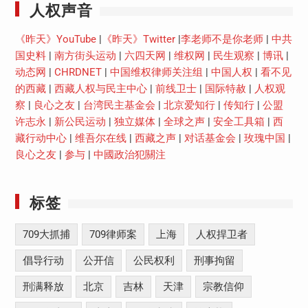
人权声音
《昨天》YouTube
|
《昨天》Twitter
|
李老师不是你老师
|
中共
国史料
|
南方街头运动
|
六四天网
|
维权网
|
民生观察
|
博讯
|
动态网
|
CHRDNET
|
中国维权律师关注组
|
中国人权
|
看不见
的西藏
|
西藏人权与民主中心
|
前线卫士
|
国际特赦
|
人权观
察
|
良心之友
|
台湾民主基金会
|
北京爱知行
|
传知行
|
公盟
许志永
|
新公民运动
|
独立媒体
|
全球之声
|
安全工具箱
|
西
藏行动中心
|
维吾尔在线
|
西藏之声
|
对话基金会
|
玫瑰中国
|
良心之友
|
参与
|
中國政治犯關注
标签
709大抓捕
709律师案
上海
人权捍卫者
倡导行动
公开信
公民权利
刑事拘留
刑满释放
北京
吉林
天津
宗教信仰