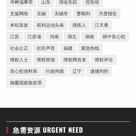
寻衅滋事罪
山东
强迫失踪
控告状
支援网络
无锡
无锡市
曹顺利
月度报告
本站首发
权利运动头条
残疾人
江天勇
江苏
江苏省
河南
湖北
湖南
狱中良心犯
社会公正
社区声音
福建
紧急热线
维权人士
维权简报
维权网首发
维权评论
良心犯资料库
行政拘留
辽宁
逮捕判刑
颠覆国家政权罪
急需资源 URGENT NEED