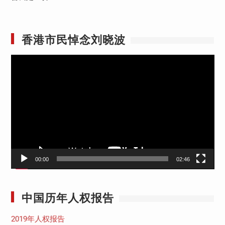
香港市民悼念刘晓波
视
频
播
放
器
00:00
02:46
中国历年人权报告
2019年人权报告