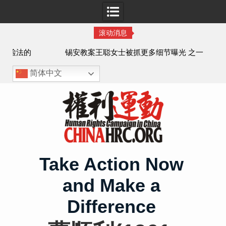
滚动消息
法的
锡安教案王聪女士被抓更多细节曝光 之一
简体中文
Skip
to
content
Take Action Now
and Make a
Difference