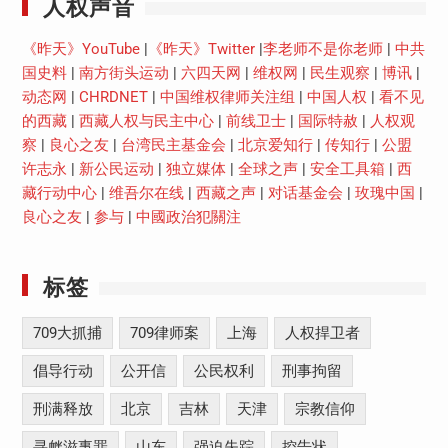
人权声音
《昨天》YouTube
|
《昨天》Twitter
|
李老师不是你老师
|
中共
国史料
|
南方街头运动
|
六四天网
|
维权网
|
民生观察
|
博讯
|
动态网
|
CHRDNET
|
中国维权律师关注组
|
中国人权
|
看不见
的西藏
|
西藏人权与民主中心
|
前线卫士
|
国际特赦
|
人权观
察
|
良心之友
|
台湾民主基金会
|
北京爱知行
|
传知行
|
公盟
许志永
|
新公民运动
|
独立媒体
|
全球之声
|
安全工具箱
|
西
藏行动中心
|
维吾尔在线
|
西藏之声
|
对话基金会
|
玫瑰中国
|
良心之友
|
参与
|
中國政治犯關注
标签
709大抓捕
709律师案
上海
人权捍卫者
倡导行动
公开信
公民权利
刑事拘留
刑满释放
北京
吉林
天津
宗教信仰
寻衅滋事罪
山东
强迫失踪
控告状