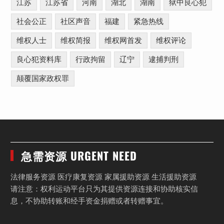
江苏
江苏省
河南
湖北
湖南
狱中良心犯
社会公正
社区声音
福建
紧急热线
维权人士
维权简报
维权网首发
维权评论
良心犯资料库
行政拘留
辽宁
逮捕判刑
颠覆国家政权罪
急需资源 URGENT NEED
法律服务资源 医疗康复资源 家属援助资源 生活援助资源
请注意：权利运动平台只为其提供资源连接和协助核实信
息，不协助转账和经手资金捐赠或者转赠事宜。