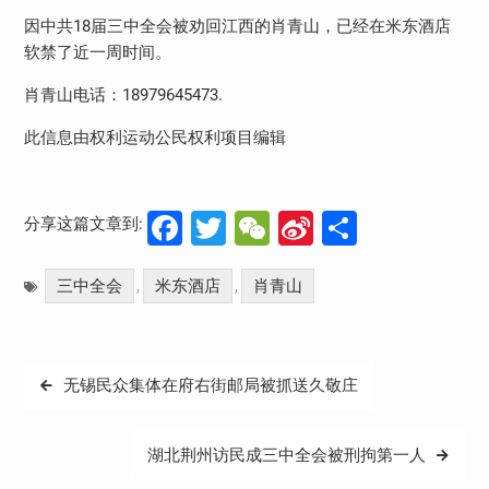
因中共
18
届三中全会被劝回江西的肖青山，已经在米东酒店
软禁了近一周时间。
肖青山电话：
18979645473.
此信息由权利运动公民权利项目编辑
Facebook
Twitter
WeChat
Sina
分
分享这篇文章到:
Weibo
享
三中全会
米东酒店
肖青山
,
,
文
无锡民众集体在府右街邮局被抓送久敬庄
章
导
湖北荆州访民成三中全会被刑拘第一人
航