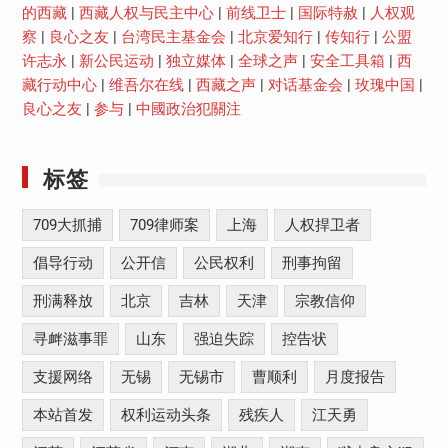
的西藏
|
西藏人权与民主中心
|
前线卫士
|
国际特赦
|
人权观
察
|
良心之友
|
台湾民主基金会
|
北京爱知行
|
传知行
|
公盟
许志永
|
新公民运动
|
独立媒体
|
全球之声
|
安全工具箱
|
西
藏行动中心
|
维吾尔在线
|
西藏之声
|
对话基金会
|
玫瑰中国
|
良心之友
|
参与
|
中國政治犯關注
标签
709大抓捕
709律师案
上海
人权捍卫者
倡导行动
公开信
公民权利
刑事拘留
刑满释放
北京
吉林
天津
宗教信仰
寻衅滋事罪
山东
强迫失踪
控告状
支援网络
无锡
无锡市
曹顺利
月度报告
本站首发
权利运动头条
残疾人
江天勇