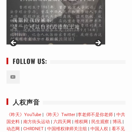
FOLLOW US:
Youtube
人权声音
《昨天》YouTube
|
《昨天》Twitter
|
李老师不是你老师
|
中共
国史料
|
南方街头运动
|
六四天网
|
维权网
|
民生观察
|
博讯
|
动态网
|
CHRDNET
|
中国维权律师关注组
|
中国人权
|
看不见