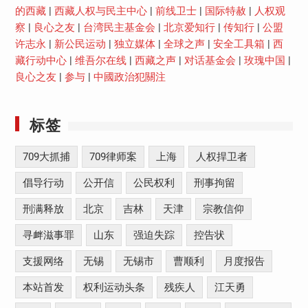
的西藏
|
西藏人权与民主中心
|
前线卫士
|
国际特赦
|
人权观
察
|
良心之友
|
台湾民主基金会
|
北京爱知行
|
传知行
|
公盟
许志永
|
新公民运动
|
独立媒体
|
全球之声
|
安全工具箱
|
西
藏行动中心
|
维吾尔在线
|
西藏之声
|
对话基金会
|
玫瑰中国
|
良心之友
|
参与
|
中國政治犯關注
标签
709大抓捕
709律师案
上海
人权捍卫者
倡导行动
公开信
公民权利
刑事拘留
刑满释放
北京
吉林
天津
宗教信仰
寻衅滋事罪
山东
强迫失踪
控告状
支援网络
无锡
无锡市
曹顺利
月度报告
本站首发
权利运动头条
残疾人
江天勇