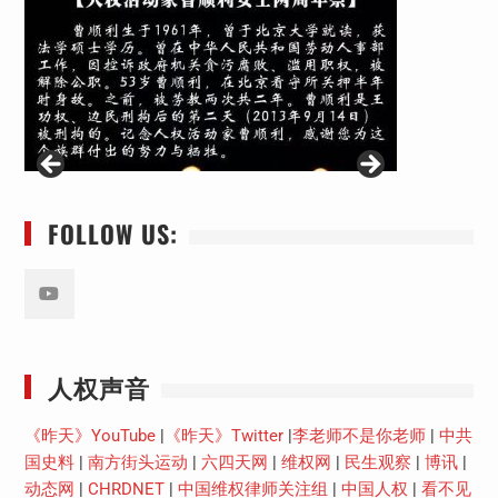
FOLLOW US:
Youtube
人权声音
《昨天》YouTube
|
《昨天》Twitter
|
李老师不是你老师
|
中共
国史料
|
南方街头运动
|
六四天网
|
维权网
|
民生观察
|
博讯
|
动态网
|
CHRDNET
|
中国维权律师关注组
|
中国人权
|
看不见