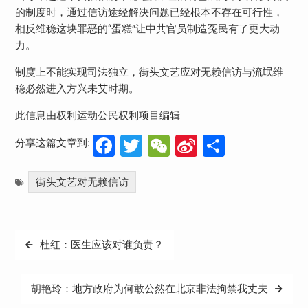
的制度时，通过信访途经解决问题已经根本不存在可行性，
相反维稳这块罪恶的“蛋糕”让中共官员制造冤民有了更大动
力。
制度上不能实现司法独立，街头文艺应对无赖信访与流氓维
稳必然进入方兴未艾时期。
此信息由权利运动公民权利项目编辑
Facebook
Twitter
WeChat
Sina
分
分享这篇文章到:
Weibo
享
街头文艺对无赖信访
文
杜红：医生应该对谁负责？
章
导
胡艳玲：地方政府为何敢公然在北京非法拘禁我丈夫
航