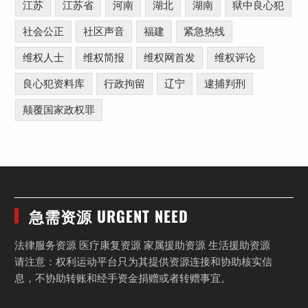
江苏
江苏省
河南
湖北
湖南
狱中良心犯
社会公正
社区声音
福建
紧急热线
维权人士
维权简报
维权网首发
维权评论
良心犯资料库
行政拘留
辽宁
逮捕判刑
颠覆国家政权罪
急需资源 URGENT NEED
法律服务资源 医疗康复资源 家属援助资源 生活援助资源
请注意：权利运动平台只为其提供资源连接和协助核实信
息，不协助转账和经手资金捐赠或者转赠事宜。