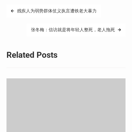
文
残疾人为弱势群体仗义执言遭铁老大暴力
章
导
张冬梅：信访就是将年轻人整死，老人拖死
航
Related Posts