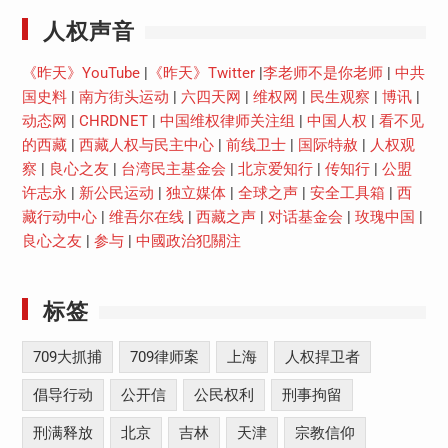
人权声音
《昨天》YouTube
|
《昨天》Twitter
|
李老师不是你老师
|
中共
国史料
|
南方街头运动
|
六四天网
|
维权网
|
民生观察
|
博讯
|
动态网
|
CHRDNET
|
中国维权律师关注组
|
中国人权
|
看不见
的西藏
|
西藏人权与民主中心
|
前线卫士
|
国际特赦
|
人权观
察
|
良心之友
|
台湾民主基金会
|
北京爱知行
|
传知行
|
公盟
许志永
|
新公民运动
|
独立媒体
|
全球之声
|
安全工具箱
|
西
藏行动中心
|
维吾尔在线
|
西藏之声
|
对话基金会
|
玫瑰中国
|
良心之友
|
参与
|
中國政治犯關注
标签
709大抓捕
709律师案
上海
人权捍卫者
倡导行动
公开信
公民权利
刑事拘留
刑满释放
北京
吉林
天津
宗教信仰