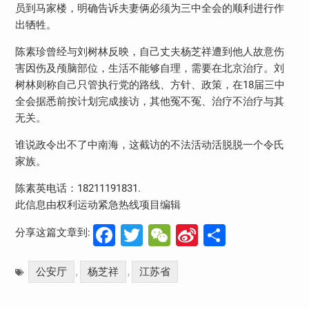
员到马家楼，明确告诉夫妻俩必须为三中全会的顺利进行作
出牺牲。
陈素珍曾经与刘树林反映，自己丈夫杨芝祥遭到他人故意伤
害因伤及颅脑部位，生活不能够自理，需要在北京治疗。刘
树林则称自己只管执行党的路线、方针、政策，在18届三中
全会据悉前按计划完成接访，其他冤不冤、治疗不治疗与其
无关。
谁说政令出不了中南海，这截访的不法活动活脱脱一个令氏
家族。
陈素英电话：18211191831.
此信息由权利运动紧急热线项目编辑
Facebook
Twitter
WeChat
Sina
分
分享这篇文章到:
Weibo
享
公安厅
杨芝祥
江苏省
,
,