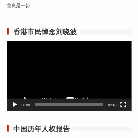
善良是一切
香港市民悼念刘晓波
视
频
播
放
器
00:00
02:46
中国历年人权报告