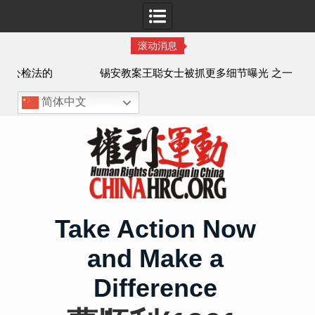
滚动消息
法的
锡安教案王聪女士被抓更多细节曝光 之一
简体中文
Skip
to
content
Take Action Now
and Make a
Difference