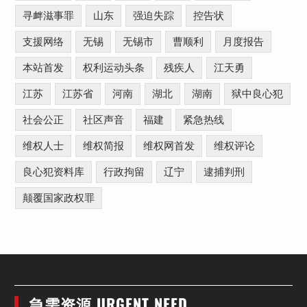
寻衅滋事罪
山东
强迫失踪
控告状
支援网络
无锡
无锡市
曹顺利
月度报告
本站首发
权利运动头条
残疾人
江天勇
江苏
江苏省
河南
湖北
湖南
狱中良心犯
社会公正
社区声音
福建
紧急热线
维权人士
维权简报
维权网首发
维权评论
良心犯资料库
行政拘留
辽宁
逮捕判刑
颠覆国家政权罪
急需资源 URGENT NEED