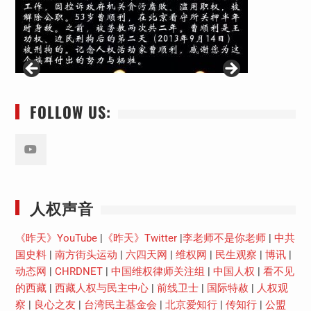
FOLLOW US:
Youtube
人权声音
《昨天》YouTube
|
《昨天》Twitter
|
李老师不是你老师
|
中共
国史料
|
南方街头运动
|
六四天网
|
维权网
|
民生观察
|
博讯
|
动态网
|
CHRDNET
|
中国维权律师关注组
|
中国人权
|
看不见
的西藏
|
西藏人权与民主中心
|
前线卫士
|
国际特赦
|
人权观
察
|
良心之友
|
台湾民主基金会
|
北京爱知行
|
传知行
|
公盟