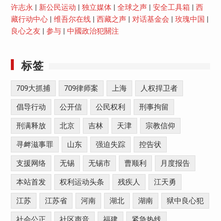
许志永
|
新公民运动
|
独立媒体
|
全球之声
|
安全工具箱
|
西
藏行动中心
|
维吾尔在线
|
西藏之声
|
对话基金会
|
玫瑰中国
|
良心之友
|
参与
|
中國政治犯關注
标签
709大抓捕
709律师案
上海
人权捍卫者
倡导行动
公开信
公民权利
刑事拘留
刑满释放
北京
吉林
天津
宗教信仰
寻衅滋事罪
山东
强迫失踪
控告状
支援网络
无锡
无锡市
曹顺利
月度报告
本站首发
权利运动头条
残疾人
江天勇
江苏
江苏省
河南
湖北
湖南
狱中良心犯
社会公正
社区声音
福建
紧急热线