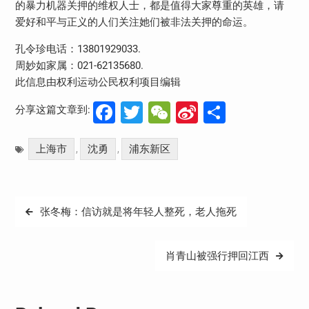
的暴力机器关押的维权人士，都是值得大家尊重的英雄，请
爱好和平与正义的人们关注她们被非法关押的命运。
孔令珍电话：13801929033.
周妙如家属：021-62135680.
此信息由权利运动公民权利项目编辑
Facebook
Twitter
WeChat
Sina
分
分享这篇文章到:
Weibo
享
上海市
沈勇
浦东新区
,
,
文
张冬梅：信访就是将年轻人整死，老人拖死
章
导
肖青山被强行押回江西
航