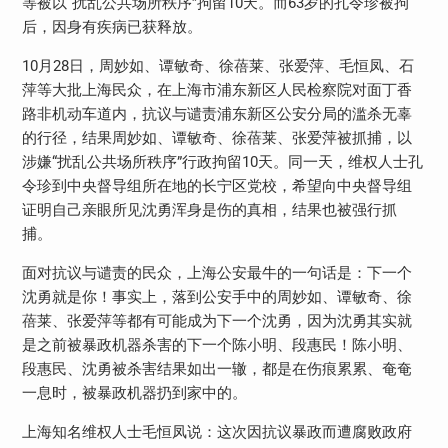
等被以“扰乱公共场所秩序”拘留10天。而63岁的孔令珍被拘
后，因身有疾病已获释放。
10月28日，周妙如、谭敏奇、徐蓓莱、张爱萍、毛恒凤、石
萍等大批上海民众，在上海市浦东新区人民检察院对面丁香
路非机动车道内，抗议与谴责浦东新区公安分局的滥杀无辜
的行径，结果周妙如、谭敏奇、徐蓓莱、张爱萍被抓捕，以
涉嫌“扰乱公共场所秩序”行政拘留10天。同一天，维权人士孔
令珍到中央督导组所在地的长宁区党校，希望向中央督导组
证明自己亲眼所见沈勇浑身是伤的真相，结果也被强行抓
捕。
面对抗议与谴责的民众，上海公安最牛的一句话是：下一个
沈勇就是你！事实上，落到公安手中的周妙如、谭敏奇、徐
蓓莱、张爱萍等都有可能成为下一个沈勇，因为沈勇其实就
是之前被暴政机器杀害的下一个陈小明、段惠民！陈小明、
段惠民、沈勇被杀害结果如出一辙，都是在伤痕累累、奄奄
一息时，被暴政机器扔到家中的。
上海知名维权人士毛恒凤说：这次因抗议暴政而遭腐败政府