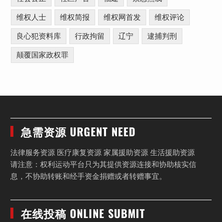
维权人士
维权简报
维权网首发
维权评论
良心犯资料库
行政拘留
辽宁
逮捕判刑
颠覆国家政权罪
急需资源 URGENT NEED
法律服务资源 医疗康复资源 家属援助资源 生活援助资源
请注意：权利运动平台只为其提供资源连接和协助核实信
息，不协助转账和经手资金捐赠或者转赠事宜。
在线投稿 ONLINE SUBMIT