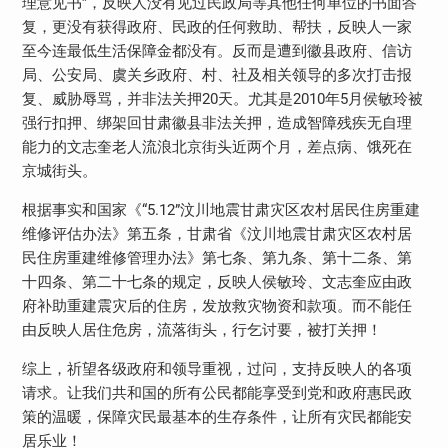
理意见书”，反映人没有见过民政局等其他任何单位的书面答
复，更没有获得政府、民政的任何救助、帮扶，反映人一家
至今连最低生活保障金都没有。反而是遭到徽县政府、信访
局、公安局、虞关乡政府、村、社及相关领导的多次打击报
复、威胁辱骂，并非法关押20天。尤其是2010年5月侯敏玲被
强行扣押、绑架回甘肃徽县非法关押，造成智障残疾无自理
能力的文志奎老人流浪北京街头近两个月，差点病、饿死在
京城街头。
根据事实和国家《“5.12”汶川地震甘肃灾区农村居民住房重建
维修评估办法》第五条，甘肃省《汶川地震甘肃灾区农村居
民住房重建维修管理办法》第七条、第九条、第十二条、第
十四条、第二十七条的规定，反映人侯敏玲、文志奎应由政
府补助重建震灾后的住房，发放救灾物资和款项。而不能任
由反映人居住危房，流落街头，行乞讨要，被打关押！
综上，祈望各级政府和领导重视，过问，支持反映人的各项
请求。让我们共和国的所有公民都能享受到党和政府惠民政
策的温暖，保障灾民最基本的生存条件，让所有灾民都能安
居乐业！