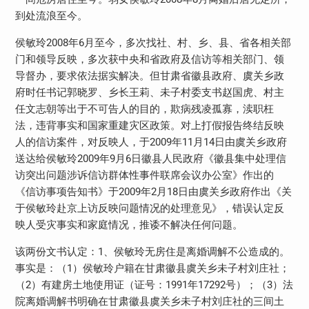
到处流浪至今。
侯敏玲2008年6月至今，多次找社、村、乡、县、省各相关部
门和领导反映，多次获中央和省政府及信访等相关部门、领
导督办，要求依法据实解决。但甘肃省徽县政府、虞关乡政
府时任书记郭晓罗、乡长王莉、未子村委支书赵国虎、村主
任文志朝等出于不可告人的目的，欺病残凌孤寡，渎职枉
法，违背事实和国家重建灾区政策。对上打假报告终结反映
人的信访案件，对反映人，于2009年11月14日由虞关乡政府
送达给侯敏玲2009年9月6日徽县人民政府《徽县集中处理信
访突出问题涉诉信访群体性事件联席会议办公室》作出的
《信访事项告知书》于2009年2月18日由虞关乡政府作出《关
于侯敏玲赴京上访反映问题情况的处理意见》，错误认定反
映人受灾事实和家庭情况，推诿不解决任何问题。
该两份文书认定：1、侯敏玲无房住是离婚调解不公造成的。
事实是：（1）侯敏玲户籍在甘肃徽县虞关乡未子村刘庄社；
（2）有建房土地使用证（证号：1991年17292号）；（3）法
院离婚调解书明确在甘肃徽县虞关乡未子村刘庄社的三间土