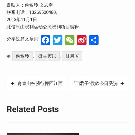
反映人：侯敏玲 文志奎
联系电话：13269500480。
2013年11月1日
此信息由权利运动公民权利项目编辑
Facebook
Twitter
WeChat
Sina
分
分享这篇文章到:
Weibo
享
侯敏玲
徽县灾民
甘肃省
,
,
文
肖青山被强行押回江西
“四君子”侯欣今日受洗
章
导
Related Posts
航