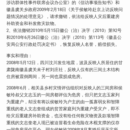
涉访群体性事件联席会议办公室》的《信访事项告知书》和
徽县虞关乡政府2009年2月18日《关于侯敏玲赴京上访反映问
题情况的处理意见》，请求撤销，依法给反映人灾后重建房
补助资金和补发救灾款物。
2、依法撤销2010年5月15日徽公（治）决字（2010）第92号
和2010年6月26日徽公（治）决字（2010）第113号《徽县公
安局公安行政处罚决定书》，恢复反映人名誉，赔偿损失。
事实和理由：
2008年5月12日，四川汶川发生地震，波及反映人所居住的甘
肃陇南徽县虞关未子村刘庄社，反映人仅有的三间土木结构
住房被震倒两间，另一间也震损成危房。
2008年6月，相关县乡村灾情评估组织对反映人的三间房和侯
敏玲叔父文志玉的一间房都评估为危房，但只把文志玉家列
为重建户，却没有将以侯敏玲为户主的由一孤寡弱女和智障
重残的老人文志奎组成的贫苦家庭列为重建户受灾户，即不
给灾后重建房补助资金，也没有给任何救灾物资及款项智障
重残的文志奎老人现已被迫冒着生命危险在木棍支撑的仅存
一间危房居住至今。弱女侯敏玲2008年8月离婚后居无定所，