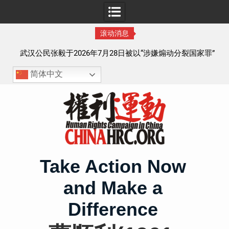
滚动消息
察以
武汉公民张毅于2026年7月28日被以“涉嫌煽动分裂国家罪”
执行逮捕 目前羁押在拉萨市看守所
简体中文
Skip
to
content
Take Action Now
and Make a
Difference