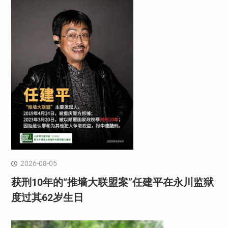
2026-08-05
获刑10年的“推墙大联盟案”任建平在永川监狱
度过其62岁生日