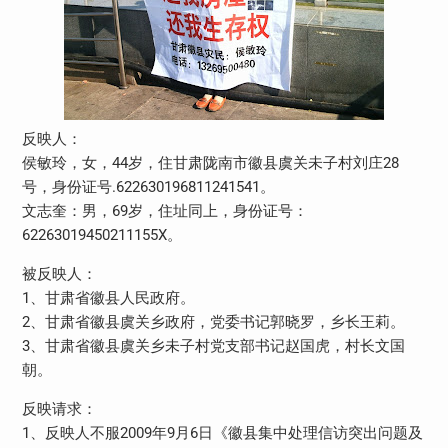
反映人：
侯敏玲，女，44岁，住甘肃陇南市徽县虞关未子村刘庄28
号，身份证号.622630196811241541。
文志奎：男，69岁，住址同上，身份证号：
62263019450211155X。
被反映人：
1、甘肃省徽县人民政府。
2、甘肃省徽县虞关乡政府，党委书记郭晓罗，乡长王莉。
3、甘肃省徽县虞关乡未子村党支部书记赵国虎，村长文国
朝。
反映请求：
1、反映人不服2009年9月6日《徽县集中处理信访突出问题及