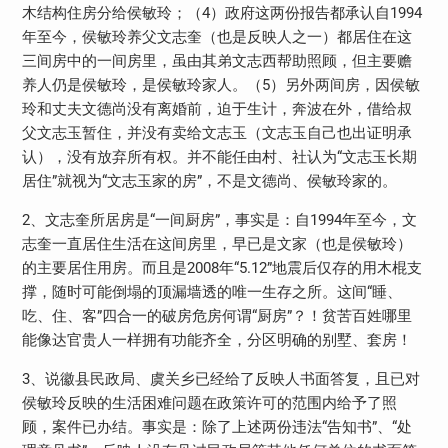
木结构住房分给侯敏玲；（4）政府这两份报告都承认自1994
年至今，侯敏玲养父文志奎（也是反映人之一）都居住在这
三间房中的一间房里，虽由其弟文志西帮助照顾，但主要赡
养人仍是侯敏玲，是侯敏玲家人。（5）另外两间房，因侯敏
玲和丈夫文德尚没有离婚前，迫于生计，奔波在外，借给叔
父文志玉暂住，并没有卖给文志玉（文志玉自己也出证明承
认），没有放弃所有权。并不能任由村、社认为“文志玉长期
居住”就视为“文志玉家的房”，不是文德尚、侯敏玲家的。
2、文志奎所居房是“一间厨房”，事实是：自1994年至今，文
志奎一直居住生活在这间房里，早已是文家（也是侯敏玲）
的主要居住用房。而且是2008年“5.12”地震后仅存的用木棍支
撑，随时可能倒塌的顶漏墙透的唯一生存之所。这间“睡、
吃、住、客”四合一的破房危房何谓“厨房”？！贫苦百姓哪里
能像达官贵人一样拥有功能齐全，分区明确的别墅、套房！
3、说徽县民政局、虞关乡已经给了反映人书面答复，且已对
侯敏玲反映的生活困难问题在政策许可的范围内给予了照
顾，案件已办结。事实是：除了上述两份违法“告知书”、“处