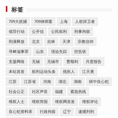
标签
709大抓捕
709律师案
上海
人权捍卫者
倡导行动
公开信
公民权利
刑事拘留
刑满释放
北京
吉林
天津
宗教信仰
寻衅滋事罪
山东
强迫失踪
控告状
支援网络
无锡
无锡市
曹顺利
月度报告
本站首发
权利运动头条
残疾人
江天勇
江苏
江苏省
河南
湖北
湖南
狱中良心犯
社会公正
社区声音
福建
紧急热线
维权人士
维权简报
维权网首发
维权评论
良心犯资料库
行政拘留
辽宁
逮捕判刑