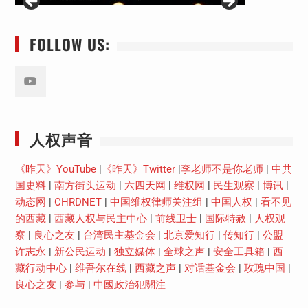
FOLLOW US:
Youtube
人权声音
《昨天》YouTube
|
《昨天》Twitter
|
李老师不是你老师
|
中共
国史料
|
南方街头运动
|
六四天网
|
维权网
|
民生观察
|
博讯
|
动态网
|
CHRDNET
|
中国维权律师关注组
|
中国人权
|
看不见
的西藏
|
西藏人权与民主中心
|
前线卫士
|
国际特赦
|
人权观
察
|
良心之友
|
台湾民主基金会
|
北京爱知行
|
传知行
|
公盟
许志永
|
新公民运动
|
独立媒体
|
全球之声
|
安全工具箱
|
西
藏行动中心
|
维吾尔在线
|
西藏之声
|
对话基金会
|
玫瑰中国
|
良心之友
|
参与
|
中國政治犯關注