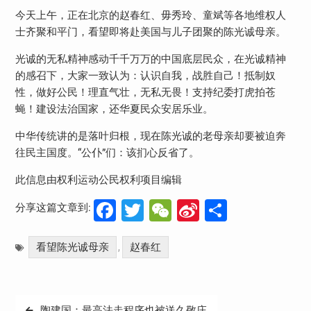
今天上午，正在北京的赵春红、毋秀玲、童斌等各地维权人
士齐聚和平门，看望即将赴美国与儿子团聚的陈光诚母亲。
光诚的无私精神感动千千万万的中国底层民众，在光诚精神
的感召下，大家一致认为：认识自我，战胜自己！抵制奴
性，做好公民！理直气壮，无私无畏！支持纪委打虎拍苍
蝇！建设法治国家，还华夏民众安居乐业。
中华传统讲的是落叶归根，现在陈光诚的老母亲却要被迫奔
往民主国度。“公仆”们：该扪心反省了。
此信息由权利运动公民权利项目编辑
Facebook
Twitter
WeChat
Sina
分
分享这篇文章到:
Weibo
享
看望陈光诚母亲
赵春红
,
文
陶建国：最高法走程序也被送久敬庄