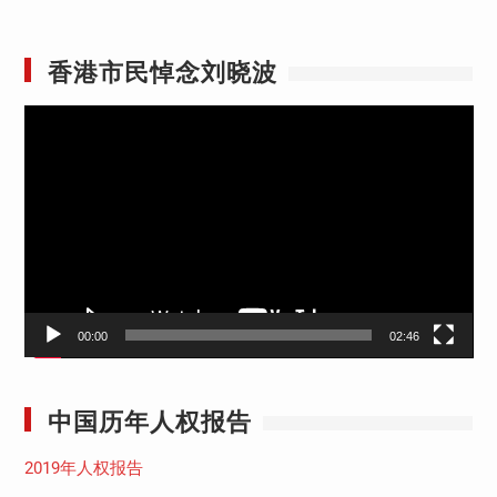
香港市民悼念刘晓波
视
频
播
放
器
00:00
02:46
中国历年人权报告
2019年人权报告