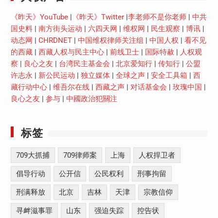
《昨天》YouTube
|
《昨天》Twitter
|
李老师不是你老师
|
中共
国史料
|
南方街头运动
|
六四天网
|
维权网
|
民生观察
|
博讯
|
动态网
|
CHRDNET
|
中国维权律师关注组
|
中国人权
|
看不见
的西藏
|
西藏人权与民主中心
|
前线卫士
|
国际特赦
|
人权观
察
|
良心之友
|
台湾民主基金会
|
北京爱知行
|
传知行
|
公盟
许志永
|
新公民运动
|
独立媒体
|
全球之声
|
安全工具箱
|
西
藏行动中心
|
维吾尔在线
|
西藏之声
|
对话基金会
|
玫瑰中国
|
良心之友
|
参与
|
中國政治犯關注
标签
709大抓捕
709律师案
上海
人权捍卫者
倡导行动
公开信
公民权利
刑事拘留
刑满释放
北京
吉林
天津
宗教信仰
寻衅滋事罪
山东
强迫失踪
控告状