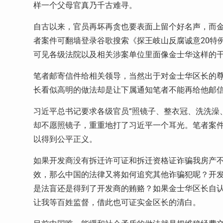
样一个父母官真乃千古难寻。
自古以来，官员再坏再贪也要表面上留个好名声，而
者案件可翻墙登录谷歌搜索《探王岐山反腐诚意
20
特
可见各级法院以及相关涉案单位里面像金士华这样的
笔者邮寄信件给相关领导，当然出于对金士华区长的
长看似高明的做法却是让下属通知笔者不能再给他邮
习近平总书记要求各级官员“照镜子、整衣冠、洗洗澡
却不愿照镜子，重重地打了习近平一个耳光。笔者案
以得到公平正义。
如果开发商没有拆迁许可证和拆迁资格证诈骗我房产
效，那么中国的法律又将如何追究其他诈骗犯呢？开
是法盲还是得到了开发商的贿赂？如果金士华区长自
让我等百姓监督，借此也可证实金区长的清白。