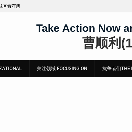
义的神
顾玲娣：涉黑涉恶刑事报案信
Take Action Now a
曹顺利(19
ATIONAL
关注领域 FOCUSING ON
抗争者们THE RE