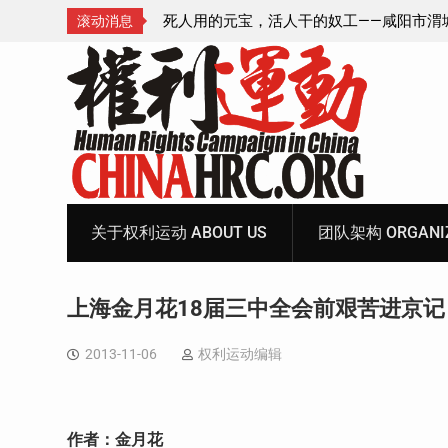
—咸阳市渭城区看守所
锡安教案王林牧师狱中信件：荒诞的人与公
滚动消息
元宝、铅中毒、任务制
Skip
to
content
关于权利运动 ABOUT US
团队架构 ORGANIZ
上海金月花18届三中全会前艰苦进京记
2013-11-06
权利运动编辑
作者：金月花