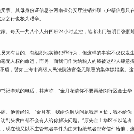
绝卖票、其母身份证信息被河南省公安厅注销外联（户籍信息只
北京之行也极为艰辛。
在家。每天一共八个人分四班
24
小时监控，笔者出门被明目张胆
人员来有目的、有组织地实施犯罪行为，但这样的事实不仅仅发
的毫无人权的命运，而另一面我们作为纳税人的钱被这些人肆意
会矛盾，譬如上海市高级人民法院法官毫无顾忌的集体嫖娼案。这
书记李斌的电话，其声称，“金月花请你不要再给闵行区金士华
痛。他曾经说，“金月花，我给你解决问题我是区长，我不给你
访到头发白都不会有人给你解决问题。”原先金士华区长以笔者
题，现在他又以不主管笔者事件为由来拒绝笔者邮寄信件给他，