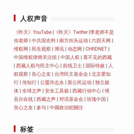
Youtube
人权声音
《昨天》YouTube
|
《昨天》Twitter
|
李老师不是
你老师
|
中共国史料
|
南方街头运动
|
六四天网
|
维权网
|
民生观察
|
博讯
|
动态网
|
CHRDNET
|
中国维权律师关注组
|
中国人权
|
看不见的西藏
|
西藏人权与民主中心
|
前线卫士
|
国际特赦
|
人
权观察
|
良心之友
|
台湾民主基金会
|
北京爱知
行
|
传知行
|
公盟许志永
|
新公民运动
|
独立媒
体
|
全球之声
|
安全工具箱
|
西藏行动中心
|
维
吾尔在线
|
西藏之声
|
对话基金会
|
玫瑰中国
|
良心之友
|
参与
|
中國政治犯關注
标签