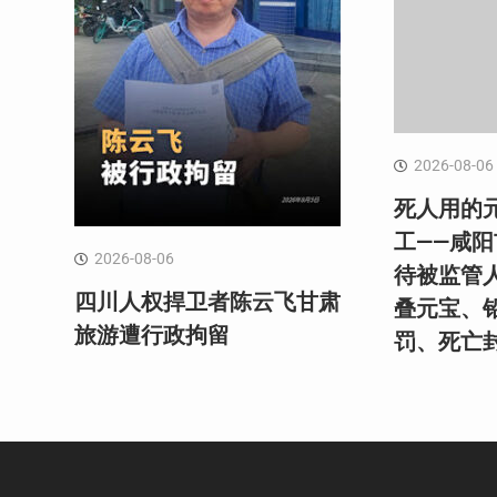
2026-08-06
死人用的
工——咸
2026-08-06
待被监管
四川人权捍卫者陈云飞甘肃
叠元宝、
旅游遭行政拘留
罚、死亡