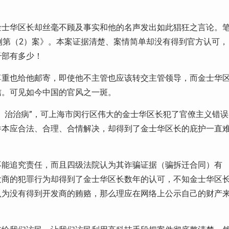
金士华区长却丝毫不顾及事实和他的名声发出如此猖狂之言论。
例第（
2
）案》。本案证据清楚、案情简单却没有得到官方认可，
干部有多少！
尊重也给他邮寄，即使他不主管也应该转交主管领导，而金士华
信。可见如今中国的官风之一斑。
、治治病”，可上海市闵行区伟大的金士华区长犯了官僚主义错误
件本应合法、合理、合情解决，却得到了金士华区长的庇护一直
不能追究责任，而且四级法院认为其诈骗证据（骗拆迁合同）有
发商的犯罪行为却得到了金士华区长数年的认可，不知金士华区
认为没有得到开发商的贿赂，那么理应在网络上公示自己的财产