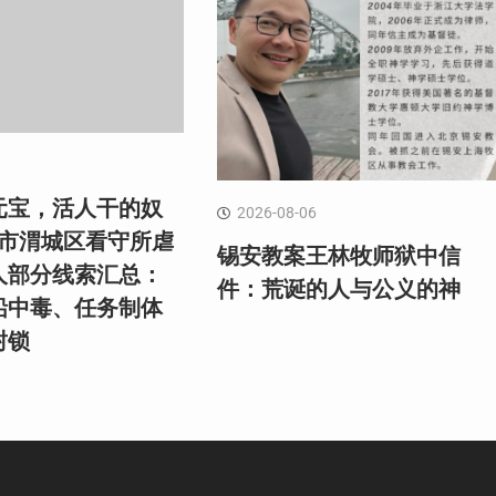
元宝，活人干的奴
2026-08-06
阳市渭城区看守所虐
锡安教案王林牧师狱中信
人部分线索汇总：
件：荒诞的人与公义的神
铅中毒、任务制体
封锁