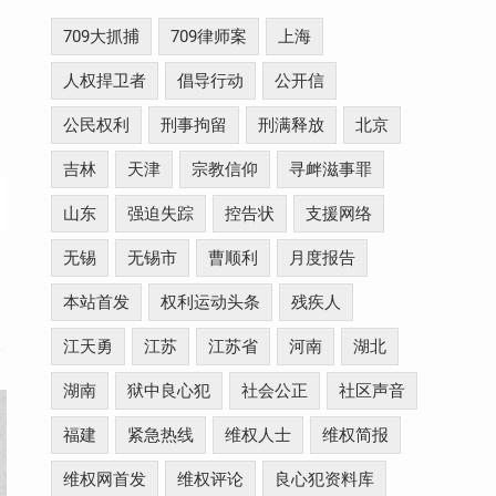
709大抓捕
709律师案
上海
人权捍卫者
倡导行动
公开信
公民权利
刑事拘留
刑满释放
北京
吉林
天津
宗教信仰
寻衅滋事罪
山东
强迫失踪
控告状
支援网络
无锡
无锡市
曹顺利
月度报告
本站首发
权利运动头条
残疾人
江天勇
江苏
江苏省
河南
湖北
湖南
狱中良心犯
社会公正
社区声音
福建
紧急热线
维权人士
维权简报
维权网首发
维权评论
良心犯资料库