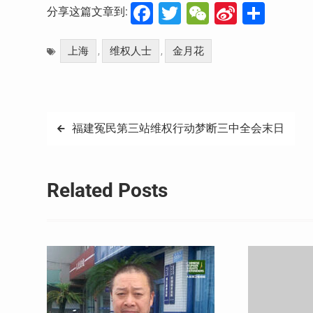
Facebook
Twitter
WeChat
Sina
分
分享这篇文章到:
Weibo
享
上海
维权人士
金月花
,
,
文
福建冤民第三站维权行动梦断三中全会末日
章
导
Related Posts
航