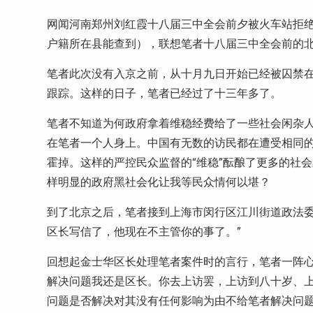
网闻河南郑州刘红霞十八届三中全会前夕被火车站拒
户籍所在县能查到），联想笔者十八届三中全会前的
笔者此次没有入京之前，从十月九日开始已经被囚禁
跟踪。这样的日子，笔者已经过了十三年多了。
笔者不知道为何政府拿着维稳经费给了一些社会闲杂
在笔者一个人身上。中国有无数的访民都在遭受相同
霍掉。这样的严控民众监督的“维稳”酝酿了更多的社
样明显的政府黑社会化让我等民众情何以堪？
到了北京之后，笔者接到上海市闵行区江川街道政法委
区长写信了，他现在不主管你的事了。”
回想起金士华区长处理笔者案件时的言行，笔者一阵心
解决问题我还是区长。你去上访罢，上访到八十岁、上
问题是否解决对其没有任何影响为由不给笔者解决问