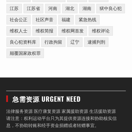
江苏
江苏省
河南
湖北
湖南
狱中良心犯
社会公正
社区声音
福建
紧急热线
维权人士
维权简报
维权网首发
维权评论
良心犯资料库
行政拘留
辽宁
逮捕判刑
颠覆国家政权罪
急需资源 URGENT NEED
法律服务资源 医疗康复资源 家属援助资源 生活援助资源
请注意：权利运动平台只为其提供资源连接和协助核实信
息，不协助转账和经手资金捐赠或者转赠事宜。