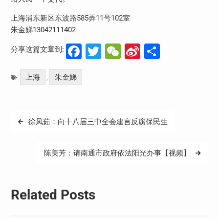
上海浦东新区东波路585弄11号102室
朱金娣13042111402
Facebook
Twitter
WeChat
Sina
分
分享这篇文章到:
Weibo
享
上海
朱金娣
,
文
徐凤茹：向十八届三中全会建言反腐保民生
章
导
陈美芳：请南通市政府依法阳光办事【视频】
航
Related Posts