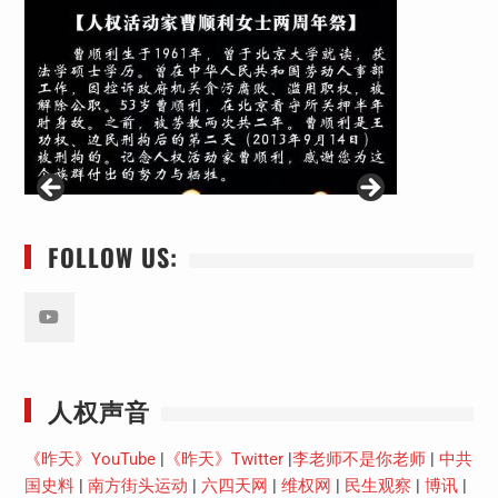
FOLLOW US:
Youtube
人权声音
《昨天》YouTube
|
《昨天》Twitter
|
李老师不是你老师
|
中共
国史料
|
南方街头运动
|
六四天网
|
维权网
|
民生观察
|
博讯
|