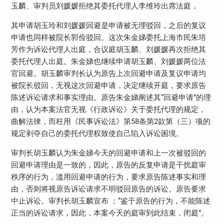
玉麟、审判员刘媛媛拒绝其委托代理人李维玲出席法庭，
其申请胡玉玲和刘媛媛回避是申请被无理驳回，之后的复议
申请也同样被院长郭俭驳回。这次朱金娣委托上海市民朱培
芳作为诉讼代理人出庭，合议庭胡玉麟、刘媛媛再次拒绝其
委托代理人出庭。朱金娣也继续申请胡玉麟、刘媛媛两位法
官回避。胡玉麟审判长认为原告上次回避申请及复议申请均
被院长驳回，无视这次回避申请，决定继续开庭，要求原告
陈述诉讼请求和事实理由。原告朱金娣阐述其“回避申请”的理
由，认为本案法官无视《行政诉讼》关于委托代理的规定，
曲解法律，而枉用《民事诉讼法》第58条第2款第（三）项的
规定剥夺自己的委托代理权致使自己陷入诉讼困境。
审判长胡玉麟认为朱金娣今天的回避申请和上一次被驳回的
回避申请理由是一致的，因此，原告的反复申请是干扰庭审
秩序的行为，滥用回避申请的行为，要求原告陈述事实和理
由，否则将视原告诉讼请求不明驳回原告的诉讼。原告要求
中止诉讼。审判长胡玉麟宣布 ；“鉴于原告的行为，不能陈述
正当的诉讼请求，因此，本案今天的庭审到此结束，闭庭”。