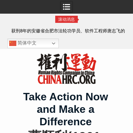
滚动消息
实名
获刑8年的安徽省合肥市法轮功学员、软件工程师唐志飞的
案情及简历
简体中文
Skip
to
content
Take Action Now
and Make a
Difference