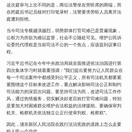
这次庭审与上次不同的是，两位法警坐在旁听席的两端，而
在闭庭后书记员核对打印笔录时，法警要求旁听人员离开法
庭遭到拒绝。
当今司法专横越演越烈，弱势群体打官司难已是普遍现象，
公权力为所欲为难以监督，社会不公随处可见。维护公民诉
讼委托代理权是当前司法不公的一个焦点，应该提到议事日
程。
习近平总书记在今年中央政治局就全面推进依法治国进行第
四次集体学习时就着重强调：“我们提出要努力让人民群众在
每一个司法案件中都感受到公平正义，所有司法机关都要紧
紧围绕这个目标来改进工作，重点解决影响司法公正和制约
司法能力的深层次问题。要坚持司法为民，改进司法工作作
风，通过热情服务，切实解决好老百姓打官司难问题，特别
是要加大对困难群众维护合法权益的法律援助。要确保审判
机关、检察机关依法独立公正行使审判权、检察权”。
因此，浦东新区人民法院在践行法治宪政的道路上怎么走要
给人民一个交代。