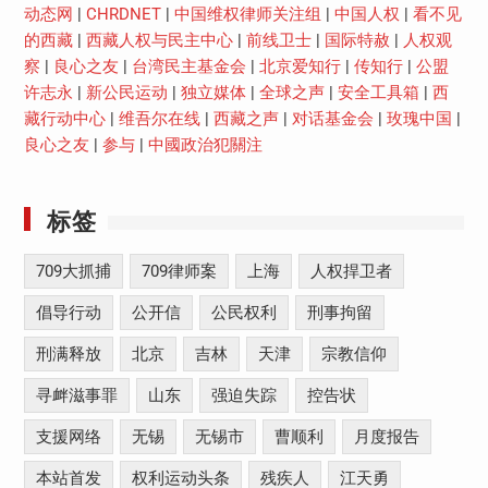
动态网
|
CHRDNET
|
中国维权律师关注组
|
中国人权
|
看不见
的西藏
|
西藏人权与民主中心
|
前线卫士
|
国际特赦
|
人权观
察
|
良心之友
|
台湾民主基金会
|
北京爱知行
|
传知行
|
公盟
许志永
|
新公民运动
|
独立媒体
|
全球之声
|
安全工具箱
|
西
藏行动中心
|
维吾尔在线
|
西藏之声
|
对话基金会
|
玫瑰中国
|
良心之友
|
参与
|
中國政治犯關注
标签
709大抓捕
709律师案
上海
人权捍卫者
倡导行动
公开信
公民权利
刑事拘留
刑满释放
北京
吉林
天津
宗教信仰
寻衅滋事罪
山东
强迫失踪
控告状
支援网络
无锡
无锡市
曹顺利
月度报告
本站首发
权利运动头条
残疾人
江天勇