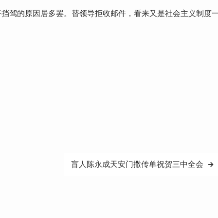
平挡驾的原因居多罢。替领导拒收邮件，看来又是社会主义制度
盲人陈永成天安门撒传单祝贺三中全会