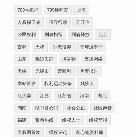
709大抓捕
709律师案
上海
人权捍卫者
倡导行动
公开信
公民权利
刑事拘留
刑满释放
北京
吉林
天津
宗教信仰
寻衅滋事罪
山东
强迫失踪
控告状
支援网络
无锡
无锡市
曹顺利
月度报告
本站首发
权利运动头条
残疾人
江天勇
江苏
江苏省
河南
湖北
湖南
狱中良心犯
社会公正
社区声音
福建
紧急热线
维权人士
维权简报
维权网首发
维权评论
良心犯资料库