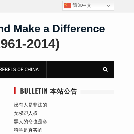
简体中文
王雅军：就《国务院关于出境入境管理的规定》第二条
第三款“劝阻”条款应进行合宪合法性备案审查而致全国
人大常委会法制工作委员会的公开信
nd Make a Difference
61-2014)
BELS OF CHINA
BULLETIN 本站公告
没有人是非法的
女权即人权
黑人的命也是命
科学是真实的