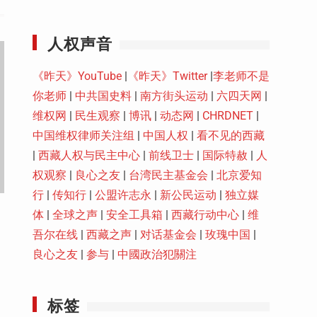
Youtube
人权声音
《昨天》YouTube
|
《昨天》Twitter
|
李老师不是
你老师
|
中共国史料
|
南方街头运动
|
六四天网
|
维权网
|
民生观察
|
博讯
|
动态网
|
CHRDNET
|
中国维权律师关注组
|
中国人权
|
看不见的西藏
|
西藏人权与民主中心
|
前线卫士
|
国际特赦
|
人
权观察
|
良心之友
|
台湾民主基金会
|
北京爱知
行
|
传知行
|
公盟许志永
|
新公民运动
|
独立媒
体
|
全球之声
|
安全工具箱
|
西藏行动中心
|
维
吾尔在线
|
西藏之声
|
对话基金会
|
玫瑰中国
|
良心之友
|
参与
|
中國政治犯關注
标签