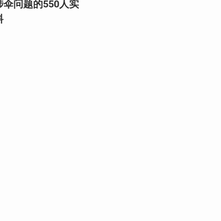
伞问题的550人实
料