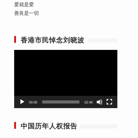
爱就是爱
善良是一切
香港市民悼念刘晓波
视
频
播
放
器
00:00
02:46
中国历年人权报告