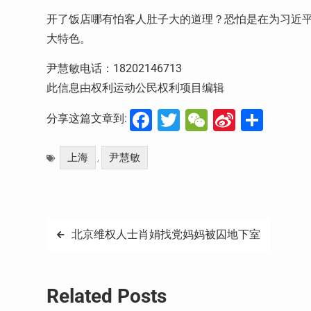
开了饭店哪有怕客人肚子大的道理？恐怕是在为习近
大特色。
尹慧敏电话：18202146713
此信息由权利运动公民权利项目编辑
Facebook
Twitter
WeChat
Sina
分
分享这篇文章到:
Weibo
享
上海
尹慧敏
,
文
北京维权人士肖娟找党妈妈被囚地下室
章
导
Related Posts