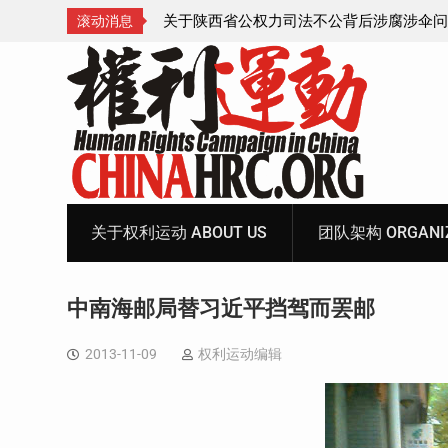
腐涉伞问题的550人
获刑8年的安徽省合肥市法轮功学员、软件
滚动消息
飞的案情及简历
Skip
to
content
关于权利运动 ABOUT US
团队架构 ORGANIZ
中南海邮局替习近平挡驾而罢邮
2013-11-09
权利运动编辑