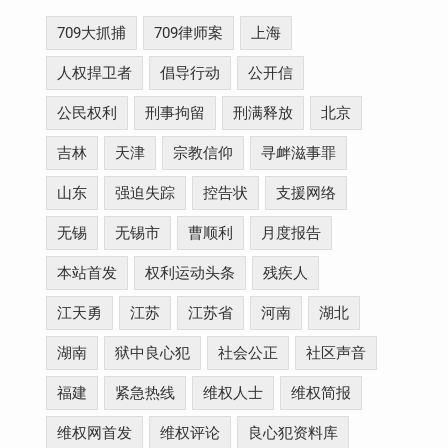
709大抓捕
709律师案
上海
人权捍卫者
倡导行动
公开信
公民权利
刑事拘留
刑满释放
北京
吉林
天津
宗教信仰
寻衅滋事罪
山东
强迫失踪
控告状
支援网络
无锡
无锡市
曹顺利
月度报告
本站首发
权利运动头条
残疾人
江天勇
江苏
江苏省
河南
湖北
湖南
狱中良心犯
社会公正
社区声音
福建
紧急热线
维权人士
维权简报
维权网首发
维权评论
良心犯资料库