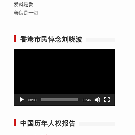
爱就是爱
善良是一切
香港市民悼念刘晓波
视
频
播
放
器
00:00
02:46
中国历年人权报告