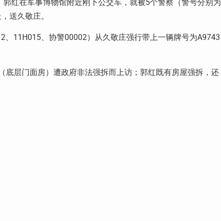
忠、郭红在军事博物馆附近刚下公交车，就被5个警察（警号分别为
上带走，送久敬庄。
、11H015、协警00002）从久敬庄强行带上一辆牌号为A9743
（底层门面房）遭政府非法强拆而上访；郭红既有房屋强拆，还