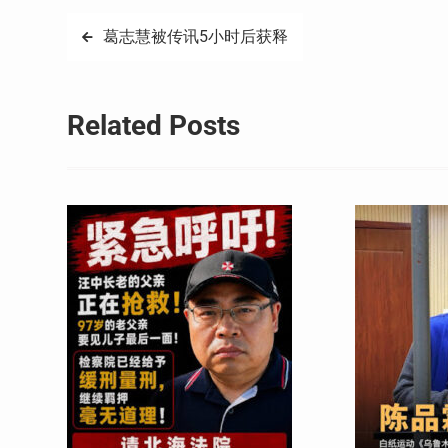
文
葛志慧被传讯5小时后获释
章
导
Related Posts
航