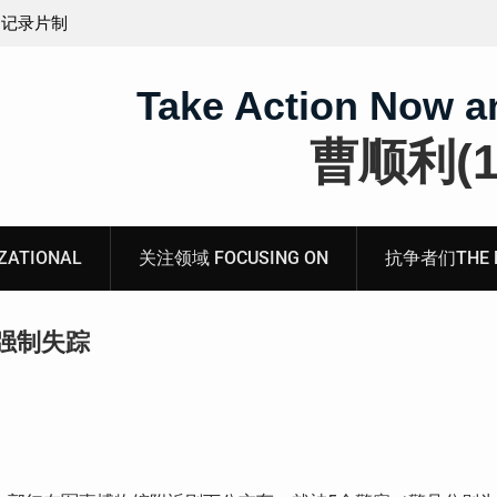
获刑1年6个月的辽宁省沈阳市沈北新区法轮功学员牛
桂芳女士的案情及简历
Take Action Now a
曹顺利(19
ATIONAL
关注领域 FOCUSING ON
抗争者们THE RE
强制失踪