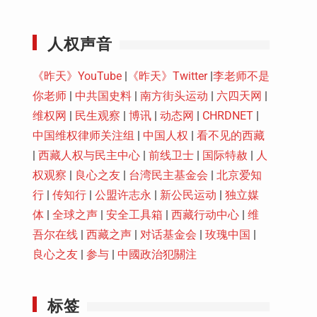
Youtube
人权声音
《昨天》YouTube
|
《昨天》Twitter
|
李老师不是
你老师
|
中共国史料
|
南方街头运动
|
六四天网
|
维权网
|
民生观察
|
博讯
|
动态网
|
CHRDNET
|
中国维权律师关注组
|
中国人权
|
看不见的西藏
|
西藏人权与民主中心
|
前线卫士
|
国际特赦
|
人
权观察
|
良心之友
|
台湾民主基金会
|
北京爱知
行
|
传知行
|
公盟许志永
|
新公民运动
|
独立媒
体
|
全球之声
|
安全工具箱
|
西藏行动中心
|
维
吾尔在线
|
西藏之声
|
对话基金会
|
玫瑰中国
|
良心之友
|
参与
|
中國政治犯關注
标签