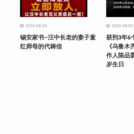
2026-08-09
2026-08-09
锡安家书–汪中长老的妻子童
获刑3年6
红⁩师母的代祷信
《乌鲁木
作人陈品
岁生日