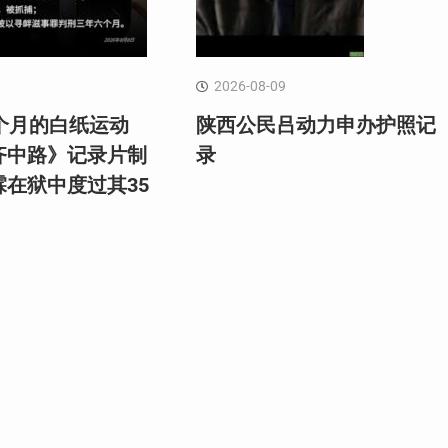
2026-08-09
个月的白纸运动
陕西公民吕动力申办护照记
齐中路》记录片制
录
霖在狱中度过其35