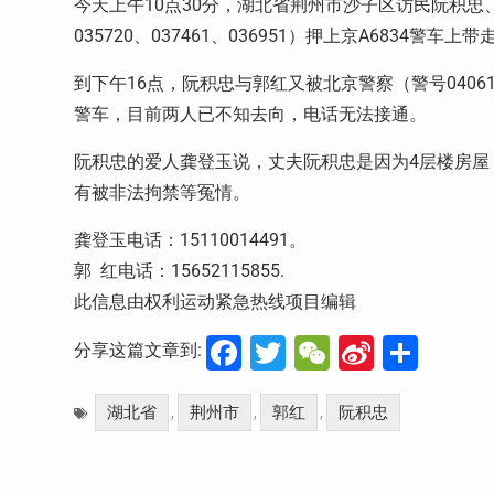
今天上午10点30分，湖北省荆州市沙子区访民阮积
035720、037461、036951）押上京A6834警车
到下午16点，阮积忠与郭红又被北京警察（警号040612
警车，目前两人已不知去向，电话无法接通。
阮积忠的爱人龚登玉说，丈夫阮积忠是因为4层楼房屋
有被非法拘禁等冤情。
龚登玉电话：15110014491。
郭 红电话：15652115855.
此信息由权利运动紧急热线项目编辑
Facebook
Twitter
WeChat
Sina
分
分享这篇文章到:
Weibo
享
湖北省
荆州市
郭红
阮积忠
,
,
,