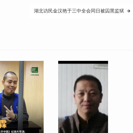
湖北访民金汉艳于三中全会同日被囚黑监狱