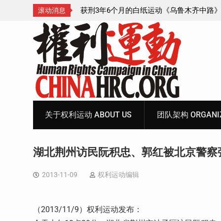
木齐中路》记录片制
陕西公民吕动力申办护照记录
滚动消息
日
Skip
to
content
关于权利运动 ABOUT US
团队架构 ORGANIZ
湖北荆州访民阮积忠、郭红被北京警察
2013-11-09
权利运动编辑
（2013/11/9）权利运动发布：