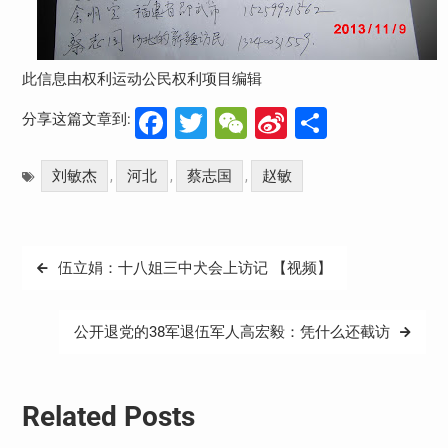
此信息由权利运动公民权利项目编辑
Facebook
Twitter
WeChat
Sina
分
分享这篇文章到:
Weibo
享
刘敏杰
河北
蔡志国
赵敏
,
,
,
文
伍立娟：十八姐三中犬会上访记 【视频】
章
导
公开退党的38军退伍军人高宏毅：凭什么还截访
航
Related Posts