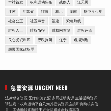
本站首发
权利运动头条
残疾人
江天勇
江苏
江苏省
河南
湖北
湖南
狱中良心犯
社会公正
社区声音
福建
紧急热线
维权人士
维权简报
维权网首发
维权评论
良心犯资料库
行政拘留
辽宁
逮捕判刑
颠覆国家政权罪
急需资源 URGENT NEED
法律服务资源 医疗康复资源 家属援助资源 生活援助资源
请注意：权利运动平台只为其提供资源连接和协助核实信
息，不协助转账和经手资金捐赠或者转赠事宜。