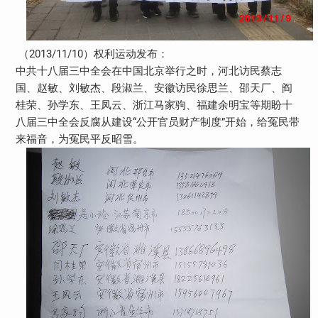
（2013/11/10）权利运动发布：
中共十八届三中全会在中国北京举行之时，河北访民蔡志
国、赵敏、刘敏杰、段淑兰、安徽访民徐思兰、邵天厂、阎
桂荣、孙学东、王凤云、浙江马家驹、福建余明宝等期盼十
八届三中全会反腐从建设“公开官员财产制度”开始，给冤民带
来福音，为冤民平反昭雪。