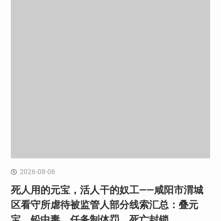
2026-08-06
死人用的元宝，活人干的奴工——咸阳市渭城
区看守所虐待被监管人部分线索汇总：叠元
宝、铅中毒、任务制体罚、死亡封锁