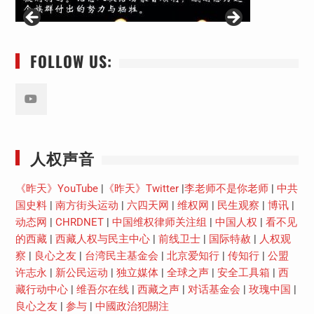
FOLLOW US:
Youtube
人权声音
《昨天》YouTube
|
《昨天》Twitter
|
李老师不是你老师
|
中共
国史料
|
南方街头运动
|
六四天网
|
维权网
|
民生观察
|
博讯
|
动态网
|
CHRDNET
|
中国维权律师关注组
|
中国人权
|
看不见
的西藏
|
西藏人权与民主中心
|
前线卫士
|
国际特赦
|
人权观
察
|
良心之友
|
台湾民主基金会
|
北京爱知行
|
传知行
|
公盟
许志永
|
新公民运动
|
独立媒体
|
全球之声
|
安全工具箱
|
西
藏行动中心
|
维吾尔在线
|
西藏之声
|
对话基金会
|
玫瑰中国
|
良心之友
|
参与
|
中國政治犯關注