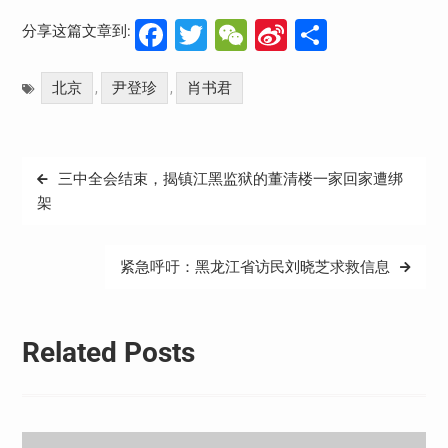
Facebook
Twitter
WeChat
Sina
分
分享这篇文章到:
Weibo
享
北京
尹登珍
肖书君
,
,
文
三中全会结束，揭镇江黑监狱的董清楼一家回家遭绑
章
架
导
航
紧急呼吁：黑龙江省访民刘晓芝求救信息
Related Posts