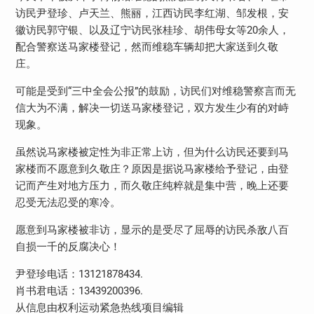
访民尹登珍、卢天兰、熊丽，江西访民李红湖、邹发根，安
徽访民郭守银、以及辽宁访民张桂珍、胡伟母女等20余人，
配合警察送马家楼登记，然而维稳车辆却把大家送到久敬
庄。
可能是受到“三中全会公报”的鼓励，访民们对维稳警察言而无
信大为不满，解决一切送马家楼登记，双方发生少有的对峙
现象。
虽然说马家楼被定性为非正常上访，但为什么访民还要到马
家楼而不愿意到久敬庄？原因是据说马家楼给予登记，由登
记而产生对地方压力，而久敬庄纯粹就是集中营，晚上还要
忍受无法忍受的寒冷。
愿意到马家楼被非访，显示的是受尽了屈辱的访民杀敌八百
自损一千的反腐决心！
尹登珍电话：13121878434.
肖书君电话：13439200396.
从信息由权利运动紧急热线项目编辑