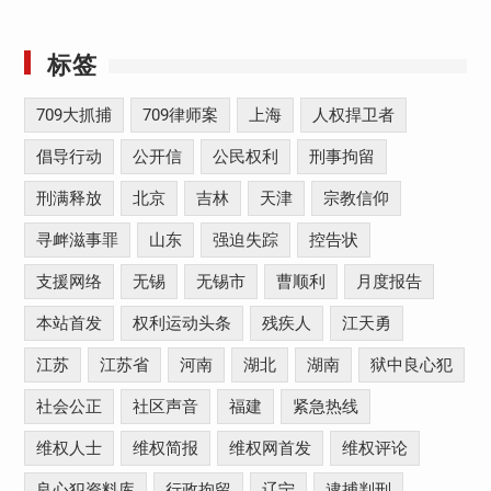
标签
709大抓捕
709律师案
上海
人权捍卫者
倡导行动
公开信
公民权利
刑事拘留
刑满释放
北京
吉林
天津
宗教信仰
寻衅滋事罪
山东
强迫失踪
控告状
支援网络
无锡
无锡市
曹顺利
月度报告
本站首发
权利运动头条
残疾人
江天勇
江苏
江苏省
河南
湖北
湖南
狱中良心犯
社会公正
社区声音
福建
紧急热线
维权人士
维权简报
维权网首发
维权评论
良心犯资料库
行政拘留
辽宁
逮捕判刑