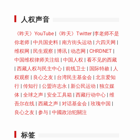
Youtube
人权声音
《昨天》YouTube
|
《昨天》Twitter
|
李老师不是
你老师
|
中共国史料
|
南方街头运动
|
六四天网
|
维权网
|
民生观察
|
博讯
|
动态网
|
CHRDNET
|
中国维权律师关注组
|
中国人权
|
看不见的西藏
|
西藏人权与民主中心
|
前线卫士
|
国际特赦
|
人
权观察
|
良心之友
|
台湾民主基金会
|
北京爱知
行
|
传知行
|
公盟许志永
|
新公民运动
|
独立媒
体
|
全球之声
|
安全工具箱
|
西藏行动中心
|
维
吾尔在线
|
西藏之声
|
对话基金会
|
玫瑰中国
|
良心之友
|
参与
|
中國政治犯關注
标签