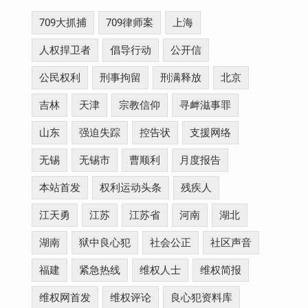
709大抓捕
709律师案
上海
人权捍卫者
倡导行动
公开信
公民权利
刑事拘留
刑满释放
北京
吉林
天津
宗教信仰
寻衅滋事罪
山东
强迫失踪
控告状
支援网络
无锡
无锡市
曹顺利
月度报告
本站首发
权利运动头条
残疾人
江天勇
江苏
江苏省
河南
湖北
湖南
狱中良心犯
社会公正
社区声音
福建
紧急热线
维权人士
维权简报
维权网首发
维权评论
良心犯资料库