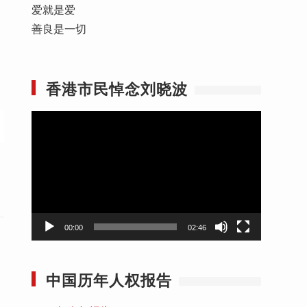
爱就是爱
善良是一切
香港市民悼念刘晓波
视
频
播
放
器
00:00
02:46
中国历年人权报告