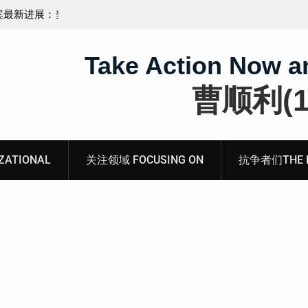
——在公检
锡安教案王聪女士被抓更多细节曝光 之一
Take Action Now a
曹顺利(19
ATIONAL
关注领域 FOCUSING ON
抗争者们THE RE