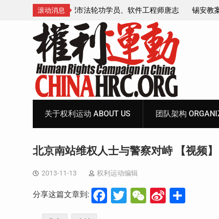
学员、软件工程师唐志
锡安教案最新进展：当“法律”变成速成剧本
滚动消息
法的眼里，法律到底是什么？
Skip
to
content
关于权利运动 ABOUT US
团队架构 ORGANIZ
北京南站维权人士与警察对峙 【视频】
2013-11-13
权利运动编辑
Facebook
Twitter
WeChat
Sina
分
分享这篇文章到:
Weibo
享