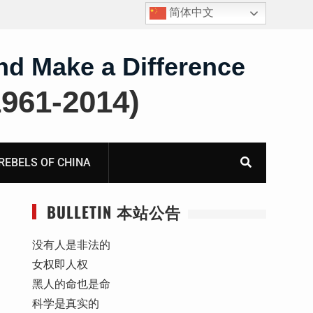
简体中文
王藏：颠倒黑白，推卸责任，继续为村支书恶行当保护
获刑
伞 ——追究「王浩溺死事件」【进展之六】
飞的
nd Make a Difference
61-2014)
BELS OF CHINA
BULLETIN 本站公告
没有人是非法的
女权即人权
黑人的命也是命
科学是真实的