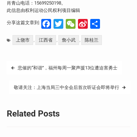
肖青山电话：15699250198。
此信息由权利运动公民权利项目编辑
Facebook
Twitter
WeChat
Sina
分
分享这篇文章到:
Weibo
享
上饶市
江西省
詹小武
陈桂兰
,
,
,
文
悲催的“和谐”，福州每周一聚声援13位遭迫害勇士
章
导
敬请关注：上海当局三中全会后首次听证会即将举行
航
Related Posts