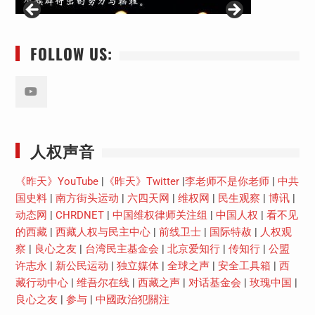
FOLLOW US:
Youtube
人权声音
《昨天》YouTube
|
《昨天》Twitter
|
李老师不是你老师
|
中共
国史料
|
南方街头运动
|
六四天网
|
维权网
|
民生观察
|
博讯
|
动态网
|
CHRDNET
|
中国维权律师关注组
|
中国人权
|
看不见
的西藏
|
西藏人权与民主中心
|
前线卫士
|
国际特赦
|
人权观
察
|
良心之友
|
台湾民主基金会
|
北京爱知行
|
传知行
|
公盟
许志永
|
新公民运动
|
独立媒体
|
全球之声
|
安全工具箱
|
西
藏行动中心
|
维吾尔在线
|
西藏之声
|
对话基金会
|
玫瑰中国
|
良心之友
|
参与
|
中國政治犯關注