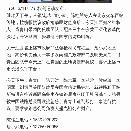
（2013/11/17）权利运动发布：
继昨天下午，带领“老表”詹小武、陈桂兰等人在北京火车西站
等地，拉横幅抗议政府抢劫民财热身后，今天江西知名维权
人士肖青山带领的反腐团队，配合三中全会关于深化改革的
决定，升级到国土资源部与国家信访局叫阵。
关于江西省上饶市政府非法强抢村民陈桂兰、詹小武地基
地，高价倒卖他人一事多次向相关政府部门反映无果后，肖
青山团队于今天上午在党国的土地资源部抗议，要求上饶市
市长潘东军下台；
今天下午，肖青山、陈万洪、陈志军、李丛常、候敏玲、李
明翠、刘炳同等团队成员在国家信访局等地，就铁路职工杨
新梅进京投诉新疆乌鲁木齐铁路局贪污职工社保基金，结果
被中国铁路总公司欺骗忽悠、肖青山遭到殴打一事进行抗
议，要求铁路总公司负责人盛光祖公布财产。
陈桂兰电话：15397930203。
詹小武电话：13766460955。