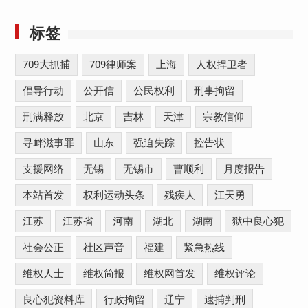
标签
709大抓捕
709律师案
上海
人权捍卫者
倡导行动
公开信
公民权利
刑事拘留
刑满释放
北京
吉林
天津
宗教信仰
寻衅滋事罪
山东
强迫失踪
控告状
支援网络
无锡
无锡市
曹顺利
月度报告
本站首发
权利运动头条
残疾人
江天勇
江苏
江苏省
河南
湖北
湖南
狱中良心犯
社会公正
社区声音
福建
紧急热线
维权人士
维权简报
维权网首发
维权评论
良心犯资料库
行政拘留
辽宁
逮捕判刑