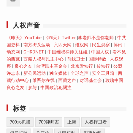
Youtube
人权声音
《昨天》YouTube
|
《昨天》Twitter
|
李老师不是你老师
|
中共
国史料
|
南方街头运动
|
六四天网
|
维权网
|
民生观察
|
博讯
|
动态网
|
CHRDNET
|
中国维权律师关注组
|
中国人权
|
看不见
的西藏
|
西藏人权与民主中心
|
前线卫士
|
国际特赦
|
人权观
察
|
良心之友
|
台湾民主基金会
|
北京爱知行
|
传知行
|
公盟
许志永
|
新公民运动
|
独立媒体
|
全球之声
|
安全工具箱
|
西
藏行动中心
|
维吾尔在线
|
西藏之声
|
对话基金会
|
玫瑰中国
|
良心之友
|
参与
|
中國政治犯關注
标签
709大抓捕
709律师案
上海
人权捍卫者