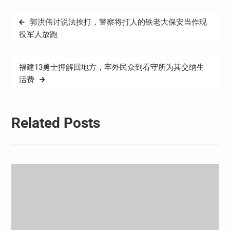
文
郭洪伟讨说法挨打，警察将打人的铁老大保安当作现
章
役军人放跑
导
航
福建13勇士押解回地方，牢外民众到看守所为其交纳生
活费
Related Posts