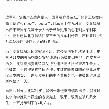
皮军利
陕西户县裴家寨人，因其在户县造纸厂的劳工权益问
,
题上访维权近
年。
年
月
日上午九时许，秦渡镇派
20
2013
9
30
出所干警陈军良等十余人出于寻衅滋事的心态到皮军利家
中，要对已从北京信访回家三天的皮军利传唤，声称要以“扰
乱单位秩序”处以
天的行政拘留。
10
由于秦渡镇派出所警察拿不出北京公安的案件移送手续，皮
军利
岁的母亲指责公安的违法行为被推倒在地，而皮军利
83
的女儿皮红艳指责拘留其父行为违法与执法民警发生争执，
也被带上手铐押送拘留所关押，皮红艳嗷嗷待哺的婴儿及年
仅三岁的女儿，以及皮军利的妻子董梅芳也一并被带进派出
所拘禁了一天。
当日
时许，皮军利双手背铐一带进秦渡镇派出所，就被所
12
长李海学推到审讯室的老虎凳上，双手、双脚全被刑具夹
住，一直持续到下午
时左右。
6