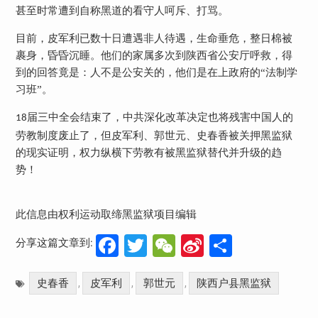
甚至时常遭到自称黑道的看守人呵斥、打骂。
目前，皮军利已数十日遭遇非人待遇，生命垂危，整日棉被
裹身，昏昏沉睡。他们的家属多次到陕西省公安厅呼救，得
到的回答竟是：人不是公安关的，他们是在上政府的“法制学
习班”。
届三中全会结束了，中共深化改革决定也将残害中国人的
18
劳教制度废止了，但皮军利、郭世元、史春香被关押黑监狱
的现实证明，权力纵横下劳教有被黑监狱替代并升级的趋
势！
此信息由权利运动取缔黑监狱项目编辑
Facebook
Twitter
WeChat
Sina
分
分享这篇文章到:
Weibo
享
史春香
皮军利
郭世元
陕西户县黑监狱
,
,
,