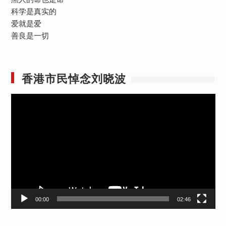
科学是真实的
爱就是爱
善良是一切
香港市民悼念刘晓波
视
频
播
放
器
00:00
02:46