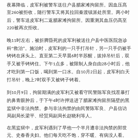
夜幕降临，皮军利被警车送往户县腊家滩拘留所。因血压髙
至
被拒收，随行警车又将其拉回秦渡镇派处所里。两小时
260
后，警车送皮军利二返腊家滩拘留所。因重测其血压仍髙至
被再次拒收。
220
晚
时左右，被折腾昏死的皮军利被送往户县中医医院急诊
11
科“救治”。施治时，皮军利的一只手打吊针，另一只手仍被手
铐铐在床头上。直至第二天早晨
时半苏醒，拔掉吊针后，双
6
手又被手铐铐住。下午
点多，被限制人身自由
小时后，他
1
28
才吃到第一口饭，喝到第一口水。自
月
日起，皮军利白天
10
2
打吊针，晚上
时双手又被铐子铐着。
7
到
月
日，拘留期满的皮军利又被看守民警陈军良找茬暴打
10
9
的鼻青眼肿后，于下午
时许押送进了腊家滩拘留所隔壁的黑
4
监狱中非法拘禁。参与非法拘禁的由民警陈军良、户县信访
局副局长梁平、经贸局副局长赵晓利等人。
在黑监狱中，皮军利遇到了早他一个半月遭非法拘禁的郭世
元、史春香夫妇。他们每天吃不饱，穿不暖、有病没人看。