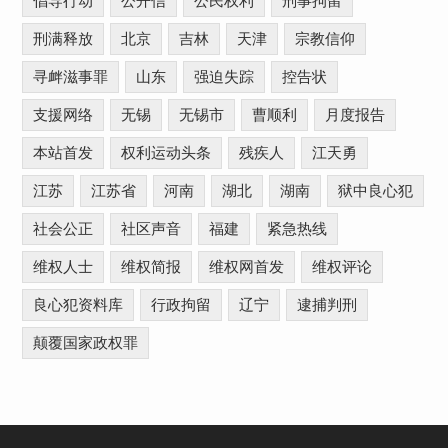
倡导行动
公开信
公民权利
刑事拘留
刑满释放
北京
吉林
天津
宗教信仰
寻衅滋事罪
山东
强迫失踪
控告状
支援网络
无锡
无锡市
曹顺利
月度报告
本站首发
权利运动头条
残疾人
江天勇
江苏
江苏省
河南
湖北
湖南
狱中良心犯
社会公正
社区声音
福建
紧急热线
维权人士
维权简报
维权网首发
维权评论
良心犯资料库
行政拘留
辽宁
逮捕判刑
颠覆国家政权罪