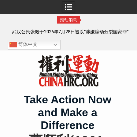
滚动消息
察以
武汉公民张毅于2026年7月28日被以“涉嫌煽动分裂国家罪”
执行逮捕 目前羁押在拉萨市看守所
简体中文
Skip
to
content
Take Action Now
and Make a
Difference