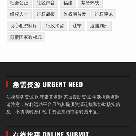
社会公正
社区声音
福建
紧急热线
维权人士
维权简报
维权网首发
维权评论
良心犯资料库
行政拘留
辽宁
逮捕判刑
颠覆国家政权罪
急需资源 URGENT NEED
法律服务资源 医疗康复资源 家属援助资源 生活援助资源
请注意：权利运动平台只为其提供资源连接和协助核实信
息，不协助转账和经手资金捐赠或者转赠事宜。
在线投稿 ONLINE SUBMIT