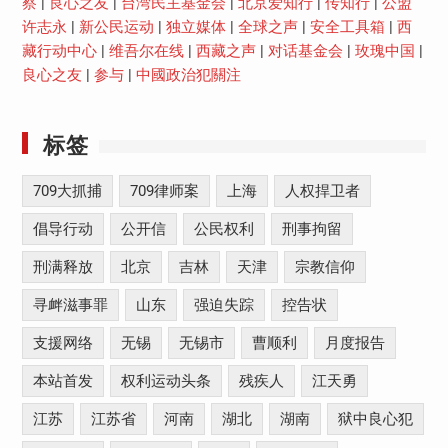
察
|
良心之友
|
台湾民主基金会
|
北京爱知行
|
传知行
|
公盟
许志永
|
新公民运动
|
独立媒体
|
全球之声
|
安全工具箱
|
西
藏行动中心
|
维吾尔在线
|
西藏之声
|
对话基金会
|
玫瑰中国
|
良心之友
|
参与
|
中國政治犯關注
标签
709大抓捕
709律师案
上海
人权捍卫者
倡导行动
公开信
公民权利
刑事拘留
刑满释放
北京
吉林
天津
宗教信仰
寻衅滋事罪
山东
强迫失踪
控告状
支援网络
无锡
无锡市
曹顺利
月度报告
本站首发
权利运动头条
残疾人
江天勇
江苏
江苏省
河南
湖北
湖南
狱中良心犯