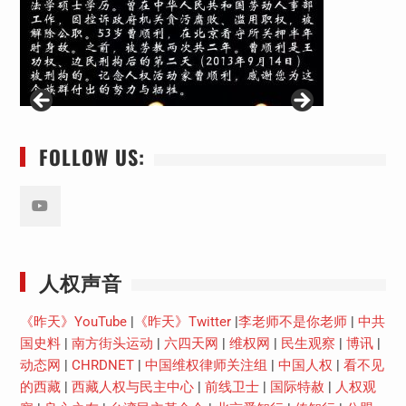
FOLLOW US:
Youtube
人权声音
《昨天》YouTube
|
《昨天》Twitter
|
李老师不是你老师
|
中共
国史料
|
南方街头运动
|
六四天网
|
维权网
|
民生观察
|
博讯
|
动态网
|
CHRDNET
|
中国维权律师关注组
|
中国人权
|
看不见
的西藏
|
西藏人权与民主中心
|
前线卫士
|
国际特赦
|
人权观