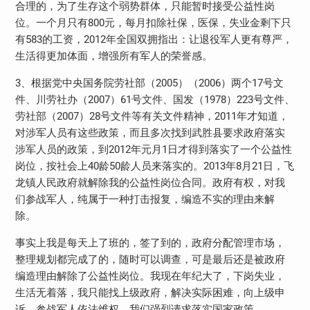
合理的，为了生存这个弱势群体，只能暂时接受公益性岗
800
位。一个月只有
元，每月扣除社保，医保，失业金剩下只
583
2012
有
的工资，
年全国双拥指出：让退役军人更有尊严，
生活得更加体面，增强所有军人的荣誉感。
3
2005
2006
17
、根据党中央国务院劳社部（
）（
）两个
号文
2007
61
1978
223
件、川劳社办（
）
号文件、国发（
）
号文件、
2007
28
2011
劳社部（
）
号文件等有关文件精神，
年才知道，
对涉军人员有这些政策，而且多次找到武胜县要求政府落实
2012
1
涉军人员的政策，到
年元月
日才得到落实了一个公益性
40
50
2013
8
21
岗位，按社会上
龄
龄人员来落实的。
年
月
日，飞
龙镇人民政府就解除我的公益性岗位合同。政府有权，对我
们参战军人，纯属于一种打击报复，编造不实的理由来解
除。
事实上我是每天上了班的，签了到的，政府分配管理市场，
整理规划都完成了的，随时可以调查，可是最后还是被政府
编造理由解除了公益性岗位。我现在年纪大了，下岗失业，
生活无着落，我只能找上级政府，解决实际困难，向上级申
诉，参战军人依法维权，我们强烈请求落实国家政策。