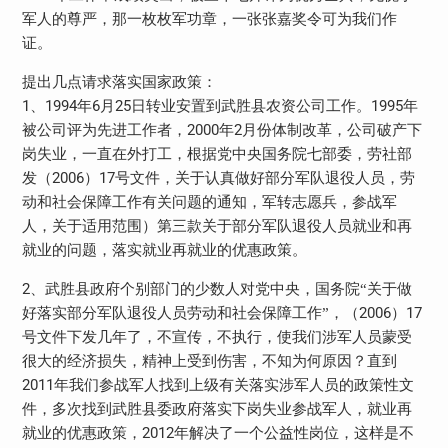
军人的尊严，那一枚枚军功章，一张张嘉奖令可为我们作
证。
提出几点请求落实国家政策：
1
1994
6
25
1995
、
年
月
日
转业安置到武胜县农资公司工作。
年
2000
2
被公司评为先进工作者，
年
月份体制改革，公司破产下
岗失业，一直在外打工，根据党中央国务院七部委，劳社部
2006
17
发（
）
号文件，关于认真做好部分军队退役人员，劳
动和社会保障工作有关问题的通知，军转志愿兵，参战军
人，关于适用范围）第三款关于部分军队退役人员就业和再
就业的问题，落实就业再就业的优惠政策。
2
、武胜县政府个别部门的少数人对党中央，国务院“关于做
2006
17
好落实部分军队退役人员劳动和社会保障工作”，（
）
号文件下发几年了，不宣传，不执行，使我们涉军人员蒙受
很大的经济损失，精神上受到伤害，不知为何原因？直到
2011
年我们参战军人找到上级有关落实涉军人员的政策性文
件，多次找到武胜县委政府落实下岗失业参战军人，就业再
2012
就业的优惠政策，
年解决了一个公益性岗位，这样是不