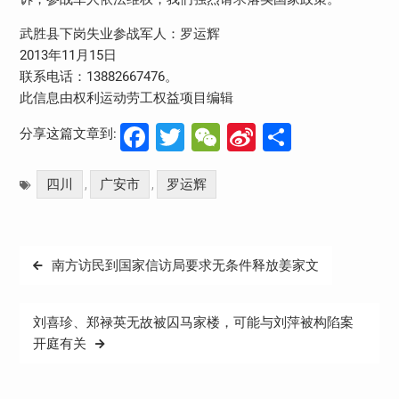
武胜县下岗失业参战军人：罗运辉
2013
11
15
年
月
日
13882667476
联系电话：
。
此信息由权利运动劳工权益项目编辑
Facebook
Twitter
WeChat
Sina
分
分享这篇文章到:
Weibo
享
四川
广安市
罗运辉
,
,
文
南方访民到国家信访局要求无条件释放姜家文
章
导
刘喜珍、郑禄英无故被囚马家楼，可能与刘萍被构陷案
航
开庭有关