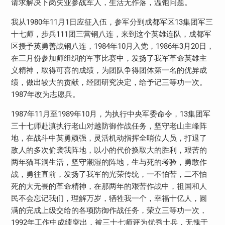
请求解决下岗失业参战军人，生活无作落，温饱问题。
1980
11
1
13
我从
年
月
日
应征入伍，参军分到成都军区
集团军三
111
十七师，步兵
团三营钢八连，来到这个英雄连队，成都军
1984
10
1986
3
20
区授予英勇善战钢八连，
年
月入党，
年
月
日
，
在三月份参加师组织的军事比赛中，发扬了我军革命英雄主
义精神，取得可喜的成绩，为团队争得团体第一名的优异成
绩，做出较大的贡献，经团研究决定，给予记三等功一次。
1987
年改为志愿兵。
1987
11
1989
10
13
年
月至
年
月，为执行中央军委命令，
集团军
三十七师赴滇执行老山对越防御作战任务，坚守老山主峰阵
地，在战斗中英勇顽强，灵活机动指挥全哨位人员，打退了
敌人的多次偷袭我阵地，以小的代价换取大的胜利，艰苦的
两年猫耳洞生活，坚守潮湿的阵地，生与死的考验，勇敢作
战，勇往直前，发扬了我军的光荣传统，一不怕苦，二不怕
死的大无畏的革命精神，在那两年的艰苦作战中，祖国和人
民不会忘记我们，理解万岁，牺牲我一个，幸福十亿人，圆
满的完成上级交给的各项防御作战任务，荣立三等功一次，
1992
年工作中成绩突出，被三十七师评为优秀士兵，无愧于