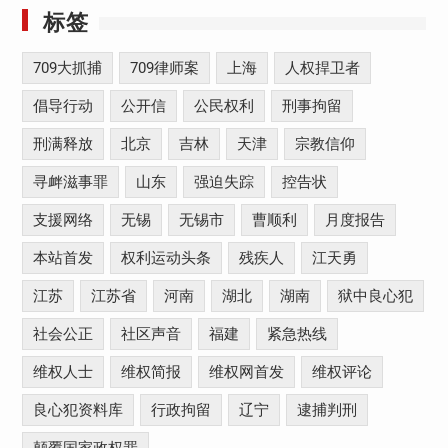
标签
709大抓捕
709律师案
上海
人权捍卫者
倡导行动
公开信
公民权利
刑事拘留
刑满释放
北京
吉林
天津
宗教信仰
寻衅滋事罪
山东
强迫失踪
控告状
支援网络
无锡
无锡市
曹顺利
月度报告
本站首发
权利运动头条
残疾人
江天勇
江苏
江苏省
河南
湖北
湖南
狱中良心犯
社会公正
社区声音
福建
紧急热线
维权人士
维权简报
维权网首发
维权评论
良心犯资料库
行政拘留
辽宁
逮捕判刑