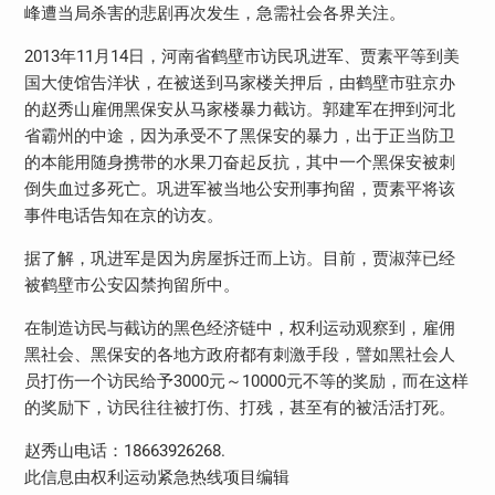
峰遭当局杀害的悲剧再次发生，急需社会各界关注。
2013
11
14
年
月
日，河南省鹤壁市访民巩进军、贾素平等到美
国大使馆告洋状，在被送到马家楼关押后，由鹤壁市驻京办
的赵秀山雇佣黑保安从马家楼暴力截访。郭建军在押到河北
省霸州的中途，因为承受不了黑保安的暴力，出于正当防卫
的本能用随身携带的水果刀奋起反抗，其中一个黑保安被刺
倒失血过多死亡。巩进军被当地公安刑事拘留，贾素平将该
事件电话告知在京的访友。
据了解，巩进军是因为房屋拆迁而上访。目前，贾淑萍已经
被鹤壁市公安囚禁拘留所中。
在制造访民与截访的黑色经济链中，权利运动观察到，雇佣
黑社会、黑保安的各地方政府都有刺激手段，譬如黑社会人
3000
10000
员打伤一个访民给予
元～
元不等的奖励，而在这样
的奖励下，访民往往被打伤、打残，甚至有的被活活打死。
18663926268.
赵秀山电话：
此信息由权利运动紧急热线项目编辑