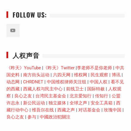
FOLLOW US:
Youtube
人权声音
《昨天》YouTube
|
《昨天》Twitter
|
李老师不是你老师
|
中共
国史料
|
南方街头运动
|
六四天网
|
维权网
|
民生观察
|
博讯
|
动态网
|
CHRDNET
|
中国维权律师关注组
|
中国人权
|
看不见
的西藏
|
西藏人权与民主中心
|
前线卫士
|
国际特赦
|
人权观
察
|
良心之友
|
台湾民主基金会
|
北京爱知行
|
传知行
|
公盟
许志永
|
新公民运动
|
独立媒体
|
全球之声
|
安全工具箱
|
西
藏行动中心
|
维吾尔在线
|
西藏之声
|
对话基金会
|
玫瑰中国
|
良心之友
|
参与
|
中國政治犯關注