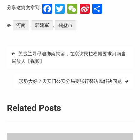
Facebook
Twitter
WeChat
Sina
分
分享这篇文章到:
Weibo
享
河南
郭建军
鹤壁市
,
,
文
关贵兰寻母遭绑架拘留，在京访民拉横幅要求河南当
章
局放人【视频】
导
航
形势大好？天安门公安分局要强行替访民解决问题
Related Posts