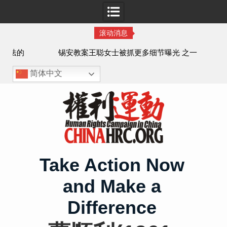
滚动消息
法的
锡安教案王聪女士被抓更多细节曝光 之一
简体中文
Skip
to
content
Take Action Now
and Make a
Difference