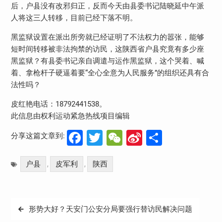
后，户县没有改邪归正，反而今天由县委书记陆晓延中午派
人将这三人转移，目前已经下落不明。
黑监狱设置在派出所旁就已经证明了不法权力的嚣张，能够
短时间转移被非法拘禁的访民，这陕西省户县究竟有多少座
黑监狱？有县委书记亲自调遣与运作黑监狱，这个哭着、喊
着、拿枪杆子硬逼着要“全心全意为人民服务”的组织还具有合
法性吗？
皮红艳电话：18792441538。
此信息由权利运动紧急热线项目编辑
Facebook
Twitter
WeChat
Sina
分
分享这篇文章到:
Weibo
享
户县
皮军利
陕西
,
,
文
形势大好？天安门公安分局要强行替访民解决问题
章