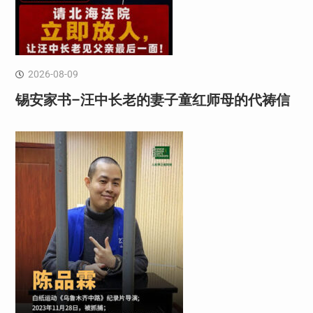
2026-08-09
锡安家书–汪中长老的妻子童红⁩师母的代祷信