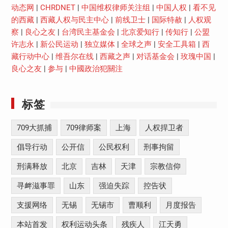
动态网
|
CHRDNET
|
中国维权律师关注组
|
中国人权
|
看不见
的西藏
|
西藏人权与民主中心
|
前线卫士
|
国际特赦
|
人权观
察
|
良心之友
|
台湾民主基金会
|
北京爱知行
|
传知行
|
公盟
许志永
|
新公民运动
|
独立媒体
|
全球之声
|
安全工具箱
|
西
藏行动中心
|
维吾尔在线
|
西藏之声
|
对话基金会
|
玫瑰中国
|
良心之友
|
参与
|
中國政治犯關注
标签
709大抓捕
709律师案
上海
人权捍卫者
倡导行动
公开信
公民权利
刑事拘留
刑满释放
北京
吉林
天津
宗教信仰
寻衅滋事罪
山东
强迫失踪
控告状
支援网络
无锡
无锡市
曹顺利
月度报告
本站首发
权利运动头条
残疾人
江天勇