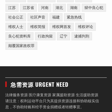
江苏
江苏省
河南
湖北
湖南
狱中良心犯
社会公正
社区声音
福建
紧急热线
维权人士
维权简报
维权网首发
维权评论
良心犯资料库
行政拘留
辽宁
逮捕判刑
颠覆国家政权罪
急需资源 URGENT NEED
法律服务资源 医疗康复资源 家属援助资源 生活援助资源
请注意：权利运动平台只为其提供资源连接和协助核实信
息，不协助转账和经手资金捐赠或者转赠事宜。