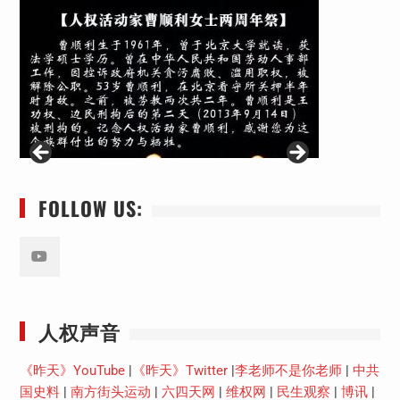
FOLLOW US:
Youtube
人权声音
《昨天》YouTube
|
《昨天》Twitter
|
李老师不是你老师
|
中共
国史料
|
南方街头运动
|
六四天网
|
维权网
|
民生观察
|
博讯
|