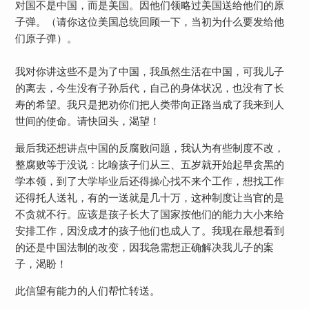
对国不是中国，而是美国。因他们领略过美国送给他们的原
子弹。（请你这位美国总统回顾一下，当初为什么要发给他
们原子弹）。
我对你讲这些不是为了中国，我虽然生活在中国，可我儿子
的离去，今生没有子孙后代，自己的身体状况，也没有了长
寿的希望。我只是把劝你们把人类带向正路当成了我来到人
世间的使命。请快回头，渴望！
最后我还想讲点中国的反腐败问题，我认为有些制度不改，
整腐败等于没说：比喻孩子们从三、五岁就开始起早贪黑的
学本领，到了大学毕业后还得操心找不来个工作，想找工作
还得托人送礼，有的一送就是几十万，这种制度让当官的是
不贪就不行。应该是孩子长大了国家按他们的能力大小来给
安排工作，因没成才的孩子他们也成人了。我现在最想看到
的还是中国法制的改变，因我急需想正确解决我儿子的案
子，渴盼！
此信望有能力的人们帮忙转送。