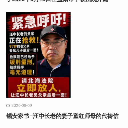
2026-08-09
锡安家书–汪中长老的妻子童红⁩师母的代祷信