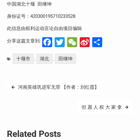
中国湖北十堰
田继坤
身份证号：
420300195710233528
此信息由权利运动言论自由项目编辑
Facebook
Twitter
WeChat
Sina
分
分享这篇文章到:
Weibo
享
十堰市
湖北
田继坤
,
,
文
河南英雄巩进军无罪 【作者：刘红霞】
章
导
但 愿 人 权 大 家 拿
航
Related Posts