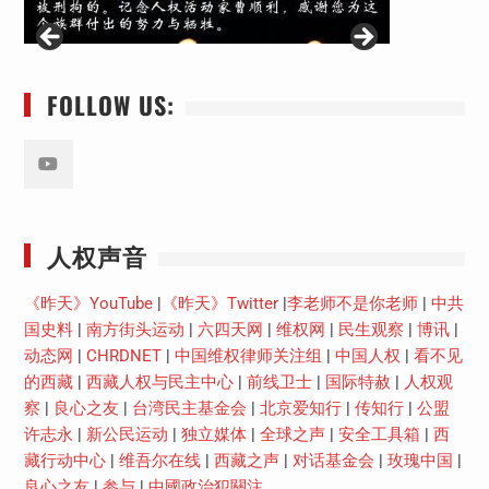
FOLLOW US:
Youtube
人权声音
《昨天》YouTube
|
《昨天》Twitter
|
李老师不是你老师
|
中共
国史料
|
南方街头运动
|
六四天网
|
维权网
|
民生观察
|
博讯
|
动态网
|
CHRDNET
|
中国维权律师关注组
|
中国人权
|
看不见
的西藏
|
西藏人权与民主中心
|
前线卫士
|
国际特赦
|
人权观
察
|
良心之友
|
台湾民主基金会
|
北京爱知行
|
传知行
|
公盟
许志永
|
新公民运动
|
独立媒体
|
全球之声
|
安全工具箱
|
西
藏行动中心
|
维吾尔在线
|
西藏之声
|
对话基金会
|
玫瑰中国
|
良心之友
|
参与
|
中國政治犯關注