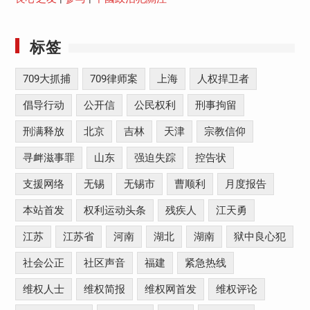
标签
709大抓捕
709律师案
上海
人权捍卫者
倡导行动
公开信
公民权利
刑事拘留
刑满释放
北京
吉林
天津
宗教信仰
寻衅滋事罪
山东
强迫失踪
控告状
支援网络
无锡
无锡市
曹顺利
月度报告
本站首发
权利运动头条
残疾人
江天勇
江苏
江苏省
河南
湖北
湖南
狱中良心犯
社会公正
社区声音
福建
紧急热线
维权人士
维权简报
维权网首发
维权评论