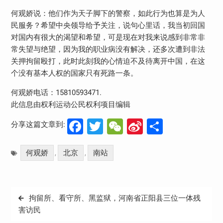
何观娇说：他们作为天子脚下的警察，如此行为也算是为人
民服务？希望中央领导给予关注，说句心里话，我当初回国
对国内有很大的渴望和希望，可是现在对我来说感到非常非
常失望与绝望，因为我的职业病没有解决，还多次遭到非法
关押拘留殴打，此时此刻我的心情迫不及待离开中国，在这
个没有基本人权的国家只有死路一条。
何观娇电话：15810593471.
此信息由权利运动公民权利项目编辑
Facebook
Twitter
WeChat
Sina
分
分享这篇文章到:
Weibo
享
何观娇
北京
南站
,
,
文
拘留所、看守所、黑监狱，河南省正阳县三位一体残
章
害访民