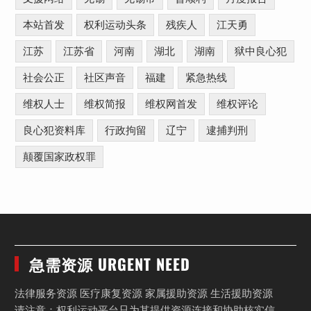
本站首发
权利运动头条
残疾人
江天勇
江苏
江苏省
河南
湖北
湖南
狱中良心犯
社会公正
社区声音
福建
紧急热线
维权人士
维权简报
维权网首发
维权评论
良心犯资料库
行政拘留
辽宁
逮捕判刑
颠覆国家政权罪
急需资源 URGENT NEED
法律服务资源 医疗康复资源 家属援助资源 生活援助资源
请注意：权利运动平台只为其提供资源连接和协助核实信