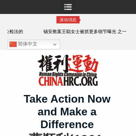
滚动消息
法的
锡安教案王聪女士被抓更多细节曝光 之一
简体中文
Skip
to
content
Take Action Now
and Make a
Difference