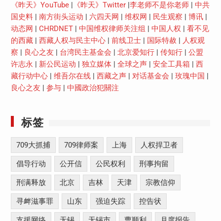
《昨天》YouTube
|
《昨天》Twitter
|
李老师不是你老师
|
中共
国史料
|
南方街头运动
|
六四天网
|
维权网
|
民生观察
|
博讯
|
动态网
|
CHRDNET
|
中国维权律师关注组
|
中国人权
|
看不见
的西藏
|
西藏人权与民主中心
|
前线卫士
|
国际特赦
|
人权观
察
|
良心之友
|
台湾民主基金会
|
北京爱知行
|
传知行
|
公盟
许志永
|
新公民运动
|
独立媒体
|
全球之声
|
安全工具箱
|
西
藏行动中心
|
维吾尔在线
|
西藏之声
|
对话基金会
|
玫瑰中国
|
良心之友
|
参与
|
中國政治犯關注
标签
709大抓捕
709律师案
上海
人权捍卫者
倡导行动
公开信
公民权利
刑事拘留
刑满释放
北京
吉林
天津
宗教信仰
寻衅滋事罪
山东
强迫失踪
控告状
支援网络
无锡
无锡市
曹顺利
月度报告