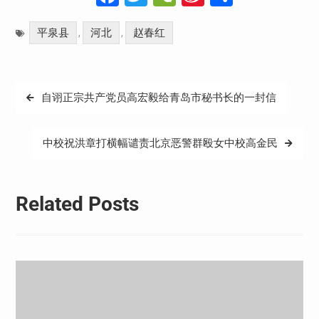
Weibo
享
平泉县
河北
赵春红
,
,
文
自诩正宗共产党员高宏毅给青岛市秘书长的一封信
章
导
中校祝洪章打横幅谴责北京恶警群殴女中校高金民
航
Related Posts