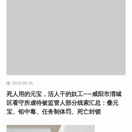
2026-08-06
死人用的元宝，活人干的奴工——咸阳市渭城
区看守所虐待被监管人部分线索汇总：叠元
宝、铅中毒、任务制体罚、死亡封锁