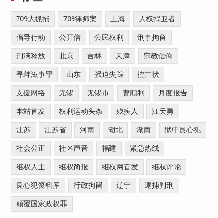
709大抓捕
709律师案
上海
人权捍卫者
倡导行动
公开信
公民权利
刑事拘留
刑满释放
北京
吉林
天津
宗教信仰
寻衅滋事罪
山东
强迫失踪
控告状
支援网络
无锡
无锡市
曹顺利
月度报告
本站首发
权利运动头条
残疾人
江天勇
江苏
江苏省
河南
湖北
湖南
狱中良心犯
社会公正
社区声音
福建
紧急热线
维权人士
维权简报
维权网首发
维权评论
良心犯资料库
行政拘留
辽宁
逮捕判刑
颠覆国家政权罪