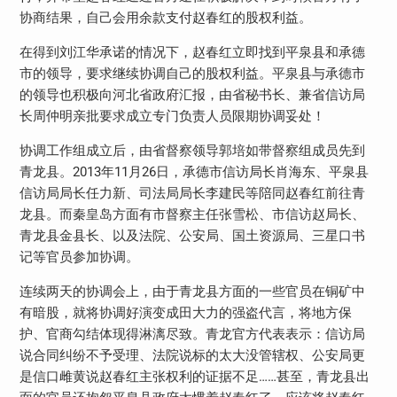
协商结果，自己会用余款支付赵春红的股权利益。
在得到刘江华承诺的情况下，赵春红立即找到平泉县和承德
市的领导，要求继续协调自己的股权利益。平泉县与承德市
的领导也积极向河北省政府汇报，由省秘书长、兼省信访局
长周仲明亲批要求成立专门负责人员限期协调妥处！
协调工作组成立后，由省督察领导郭培如带督察组成员先到
青龙县。
2013
年
11
月
26
日，承德市信访局长肖海东、平泉县
信访局局长任力新、司法局局长李建民等陪同赵春红前往青
龙县。而秦皇岛方面有市督察主任张雪松、市信访赵局长、
青龙县金县长、以及法院、公安局、国土资源局、三星口书
记等官员参加协调。
连续两天的协调会上，由于青龙县方面的一些官员在铜矿中
有暗股，就将协调好演变成田大力的强盗代言，将地方保
护、官商勾结体现得淋漓尽致。青龙官方代表表示：信访局
说合同纠纷不予受理、法院说标的太大没管辖权、公安局更
是信口雌黄说赵春红主张权利的证据不足……甚至，青龙县出