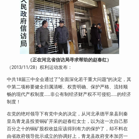
（正在河北省信访局寻求帮助的赵春红）
（
2013/11/28
）权利运动发布：
中共
18
届三中全会通过了“全面深化若干重大问题”的决定，其
中第二项称要健全归属清晰、权责明确、保护严格、流转顺
畅的现代产权制度……非公有制经济财产权不可侵犯……的经济
制度！
在党的绝对领导下有党中央的决定，从河北承德平泉县到秦
皇岛青龙县投资铜矿开采的赵春红女士，以为这一次自己那
百分之十的铜矿股权收益应该得到有力的保护了，却不料在
由省政府领导批示成立的协调好上，青龙县政府变本加厉一