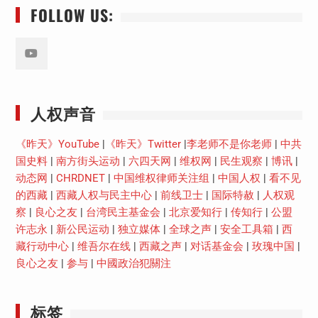
FOLLOW US:
Youtube
人权声音
《昨天》YouTube
|
《昨天》Twitter
|
李老师不是你老师
|
中共
国史料
|
南方街头运动
|
六四天网
|
维权网
|
民生观察
|
博讯
|
动态网
|
CHRDNET
|
中国维权律师关注组
|
中国人权
|
看不见
的西藏
|
西藏人权与民主中心
|
前线卫士
|
国际特赦
|
人权观
察
|
良心之友
|
台湾民主基金会
|
北京爱知行
|
传知行
|
公盟
许志永
|
新公民运动
|
独立媒体
|
全球之声
|
安全工具箱
|
西
藏行动中心
|
维吾尔在线
|
西藏之声
|
对话基金会
|
玫瑰中国
|
良心之友
|
参与
|
中國政治犯關注
标签