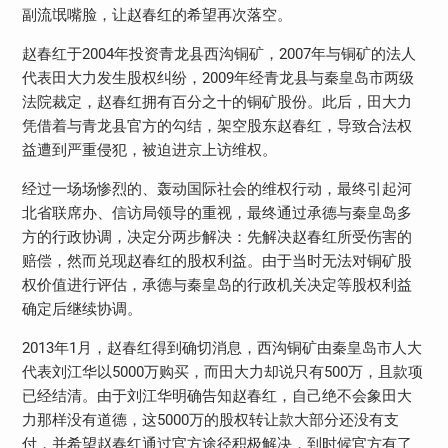
副流氓嘴脸，让赵春红的希望再次落空。
赵春红于
2004
年投资青龙县西沟铜矿，
2007
年与铜矿的法人
代表田大力发生股权纠纷，
2009
年经青龙县与秦皇岛市两级
法院裁定，赵春红拥有百分之十的铜矿股份。此后，田大力
凭借着与青龙县官方的勾结，架空股东赵春红，导致合法权
益遭到严重侵犯，被迫进京上访维权。
经过一场场惨烈的、轰动国际社会的维权行动，最终引起河
北省联席办、信访局领导的重视，最终通过承德与秦皇岛多
方的行政协调，决定分两步解决：先解决赵春红所受伤害的
赔偿，然而兑现赵春红的股权利益。由于当时无法对铜矿股
权价值进行评估，承德与秦皇岛的行政机关决定等股权利益
确定后继续协调。
2013
年
1
月，赵春红得到确切消息，西沟铜矿由秦皇岛市人大
代表刘江华以
5000
万购买，而田大力却说只有
500
万，且款项
已经结清。由于刘江华明确告知赵春红，自己绝不会象田大
力那样没有道德，这
5000
万的股权转让款大部分还没有支
付，并希望赵春红通过官方途径积极解决，到时候官方有了