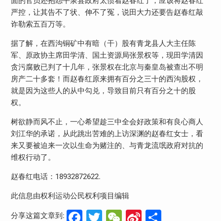
面的官员还抱怨平泉县政府太惯着赵春红了，应该将赵春红
严控，让其告不了状、伸不了冤，说田大力还要告赵春红敲
诈勒索五百万等。
据了解，在西沟铜矿中有暗（干）股有青龙县人大主任陈
军、原政协主席田学清、国土资源局张景权等，现田学清因
贪污腐败已判了十几年，张景权在北京与秦皇岛被查出不明
房产二十多套！而赵春红原来拥有百分之三十的西沟股权，
就是因为这些人的从中勾兑，导致目前只有百分之十的股
权。
树欲静而风不止，一心希望趁三中全会好政策和有良心商人
刘江华的承诺，从此跳出苦难的上访深渊的赵春红女士，看
来又要被迫来一次以生命为赌注的、与青龙流氓政府对抗的
维权行动了。
赵春红电话：
18932872622.
此信息由权利运动公民权利项目编辑
Facebook
Twitter
WeChat
Sina
分
分享这篇文章到: