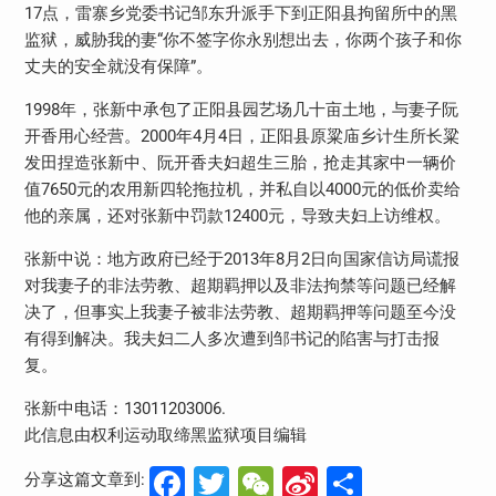
17点，雷寨乡党委书记邹东升派手下到正阳县拘留所中的黑
监狱，威胁我的妻“你不签字你永别想出去，你两个孩子和你
丈夫的安全就没有保障”。
1998年，张新中承包了正阳县园艺场几十亩土地，与妻子阮
开香用心经营。2000年4月4日，正阳县原粱庙乡计生所长粱
发田捏造张新中、阮开香夫妇超生三胎，抢走其家中一辆价
值7650元的农用新四轮拖拉机，并私自以4000元的低价卖给
他的亲属，还对张新中罚款12400元，导致夫妇上访维权。
张新中说：地方政府已经于2013年8月2日向国家信访局谎报
对我妻子的非法劳教、超期羁押以及非法拘禁等问题已经解
决了，但事实上我妻子被非法劳教、超期羁押等问题至今没
有得到解决。我夫妇二人多次遭到邹书记的陷害与打击报
复。
张新中电话：13011203006.
此信息由权利运动取缔黑监狱项目编辑
Facebook
Twitter
WeChat
Sina
分
分享这篇文章到: