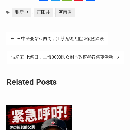
Weibo
享
张新中
正阳县
河南省
,
,
文
三中全会结束两周，江苏无锡黑监狱依然猖獗
章
导
沈勇五.七祭日，上海3000民众到市政府举行祭奠活动
航
Related Posts