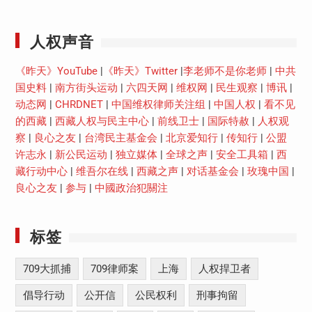
Youtube
人权声音
《昨天》YouTube
|
《昨天》Twitter
|
李老师不是你老师
|
中共
国史料
|
南方街头运动
|
六四天网
|
维权网
|
民生观察
|
博讯
|
动态网
|
CHRDNET
|
中国维权律师关注组
|
中国人权
|
看不见
的西藏
|
西藏人权与民主中心
|
前线卫士
|
国际特赦
|
人权观
察
|
良心之友
|
台湾民主基金会
|
北京爱知行
|
传知行
|
公盟
许志永
|
新公民运动
|
独立媒体
|
全球之声
|
安全工具箱
|
西
藏行动中心
|
维吾尔在线
|
西藏之声
|
对话基金会
|
玫瑰中国
|
良心之友
|
参与
|
中國政治犯關注
标签
709大抓捕
709律师案
上海
人权捍卫者
倡导行动
公开信
公民权利
刑事拘留