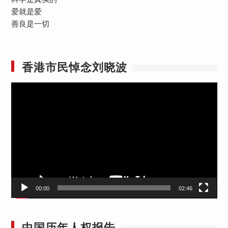
爱就是爱
善良是一切
香港市民悼念刘晓波
视
频
播
放
器
00:00
02:46
中国历年人权报告