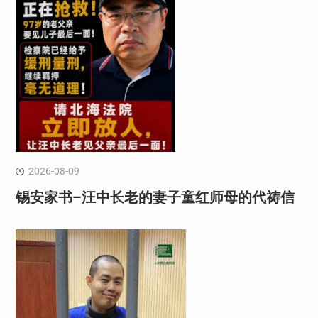
2026-08-09
锡安家书–汪中长老的妻子童红⁩师母的代祷信