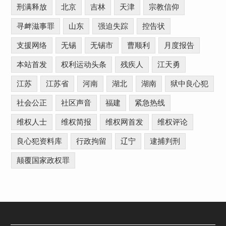
刑满释放
北京
吉林
天津
宗教信仰
寻衅滋事罪
山东
强迫失踪
控告状
支援网络
无锡
无锡市
曹顺利
月度报告
本站首发
权利运动头条
残疾人
江天勇
江苏
江苏省
河南
湖北
湖南
狱中良心犯
社会公正
社区声音
福建
紧急热线
维权人士
维权简报
维权网首发
维权评论
良心犯资料库
行政拘留
辽宁
逮捕判刑
颠覆国家政权罪