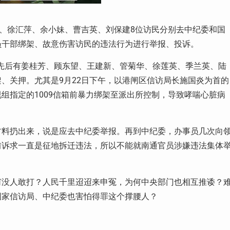
芳、徐汇萍、余小妹、曹吉英、刘保建8位访民分别去中纪委和国
员干部绑架、故意伤害访民的违法行为进行举报、投诉。
，先后有姜桂芳、顾东望、王建新、管菊华、徐莲英、季兰英、陆
、关押。尤其是9月22日下午，以港闸区信访局长施国炎为首的
组指定的1009信箱前暴力绑架至派出所控制，导致哮喘心脏病
材料扔出来，说是应去中纪委举报。再到中纪委，办事员几次向
前诉求一直是征地拆迁违法，所以不能就南通官员涉嫌违法集体
何没人敢打？人民千里迢迢来申冤，为何中央部门也相互推诿？
国家信访局、中纪委也害怕得罪这个撑腰人？