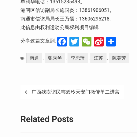
单利华电话：13615235498。
港闸区信访副局长施国炎：13861906051。
南通市信访局局长王乃儒：13606295218。
此信息由权利运动公民权利项目编辑
Facebook
Twitter
WeChat
Sina
分
分享这篇文章到:
Weibo
享
南通
张秀琴
李忠琦
江苏
陈美芳
,
,
,
,
文
广西残疾访民韦碧玲天安门撒传单二进宫
章
导
Related Posts
航