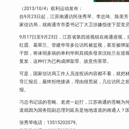
（2013/10/4）权利运动发布：
自9月23日起，江苏南通访民张秀琴、李忠琦、陈美
家信访局，就南通市市委书记丁大卫涉嫌指使下层党
9月17日至9月23日，江苏省第四巡视组在南通巡视
红霞、葛翠兰、管建华等多位访民被监视，甚至被绑架
干部，将体弱多病的单利华和其残疾母亲沈桂兰在巡视
复发，这种行为已构成绑架罪、故意伤害罪。
可是，国家信访局工作人员连投诉内容都不看，就把
导汇报后，最终拒绝接谈，理由很荒诞，几位访民之
报。
习总书记说的苍蝇、老虎一起打，江苏南通的苍蝇为
道就因为国务院副总理刘延东是地地道道的南通人？
张秀琴电话：13515202079。