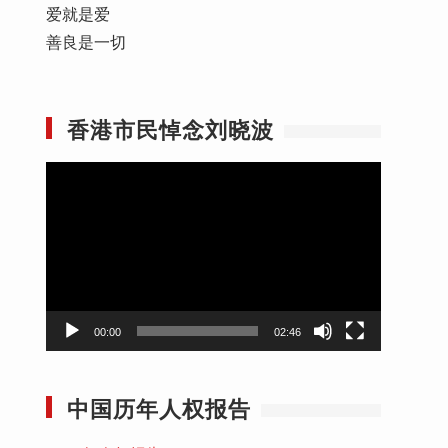
爱就是爱
善良是一切
香港市民悼念刘晓波
视
频
播
放
器
00:00
02:46
中国历年人权报告