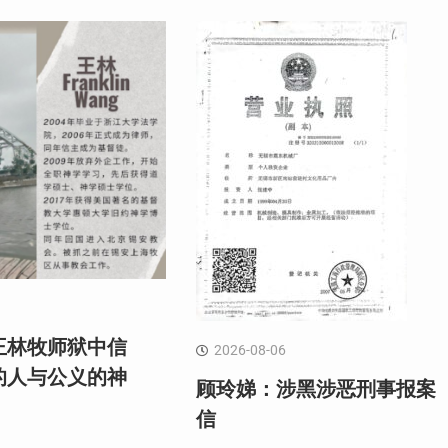
王林牧师狱中信
2026-08-06
的人与公义的神
顾玲娣：涉黑涉恶刑事报案
信