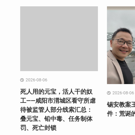
2026-08-06
死人用的元宝，活人干的奴
2026-08-06
工——咸阳市渭城区看守所虐
锡安教案
待被监管人部分线索汇总：
件：荒诞
叠元宝、铅中毒、任务制体
罚、死亡封锁