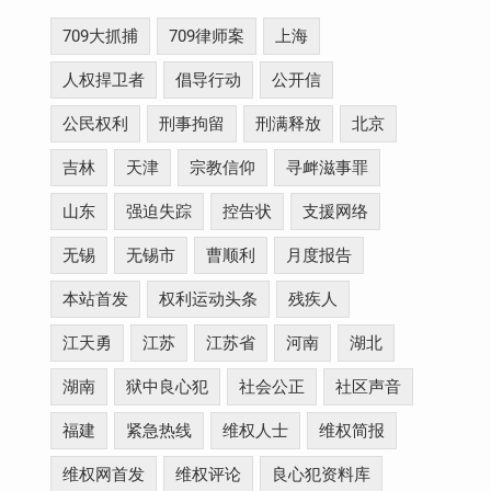
709大抓捕
709律师案
上海
人权捍卫者
倡导行动
公开信
公民权利
刑事拘留
刑满释放
北京
吉林
天津
宗教信仰
寻衅滋事罪
山东
强迫失踪
控告状
支援网络
无锡
无锡市
曹顺利
月度报告
本站首发
权利运动头条
残疾人
江天勇
江苏
江苏省
河南
湖北
湖南
狱中良心犯
社会公正
社区声音
福建
紧急热线
维权人士
维权简报
维权网首发
维权评论
良心犯资料库