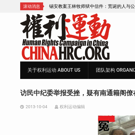
诞的人与公义的神
顾玲娣：涉黑涉恶刑事报案信
滚动消息
Skip
to
content
关于权利运动 ABOUT US
团队架构 ORGANIZ
访民中纪委举报受挫，疑有南通籍阁僚
2013-10-04
权利运动编辑