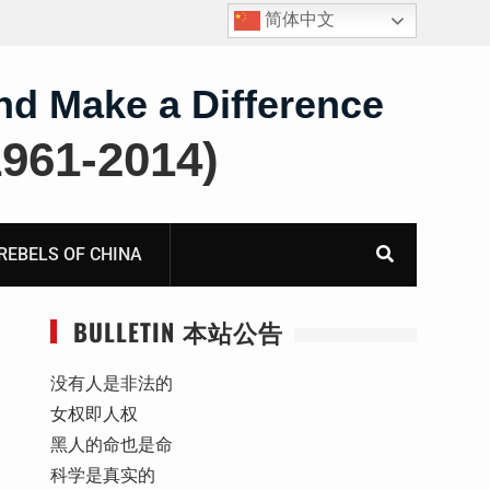
简体中文
报
死人用的元宝，活人干的奴工——咸阳市渭城区看守所
虐待被监管人部分线索汇总：叠元宝、铅中毒、任务制
体罚、死亡封锁
nd Make a Difference
61-2014)
BELS OF CHINA
BULLETIN 本站公告
没有人是非法的
女权即人权
黑人的命也是命
科学是真实的