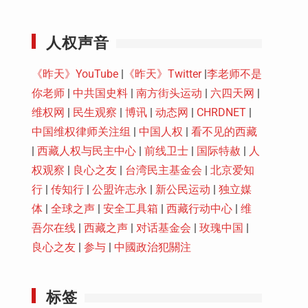
Youtube
人权声音
《昨天》YouTube
|
《昨天》Twitter
|
李老师不是
你老师
|
中共国史料
|
南方街头运动
|
六四天网
|
维权网
|
民生观察
|
博讯
|
动态网
|
CHRDNET
|
中国维权律师关注组
|
中国人权
|
看不见的西藏
|
西藏人权与民主中心
|
前线卫士
|
国际特赦
|
人
权观察
|
良心之友
|
台湾民主基金会
|
北京爱知
行
|
传知行
|
公盟许志永
|
新公民运动
|
独立媒
体
|
全球之声
|
安全工具箱
|
西藏行动中心
|
维
吾尔在线
|
西藏之声
|
对话基金会
|
玫瑰中国
|
良心之友
|
参与
|
中國政治犯關注
标签