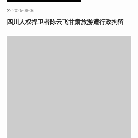
2026-08-06
四川人权捍卫者陈云飞甘肃旅游遭行政拘留