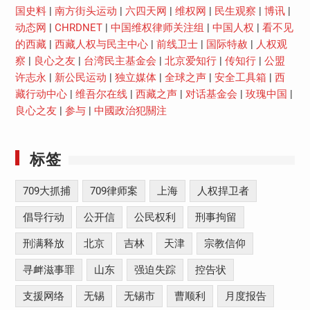
国史料
|
南方街头运动
|
六四天网
|
维权网
|
民生观察
|
博讯
|
动态网
|
CHRDNET
|
中国维权律师关注组
|
中国人权
|
看不见
的西藏
|
西藏人权与民主中心
|
前线卫士
|
国际特赦
|
人权观
察
|
良心之友
|
台湾民主基金会
|
北京爱知行
|
传知行
|
公盟
许志永
|
新公民运动
|
独立媒体
|
全球之声
|
安全工具箱
|
西
藏行动中心
|
维吾尔在线
|
西藏之声
|
对话基金会
|
玫瑰中国
|
良心之友
|
参与
|
中國政治犯關注
标签
709大抓捕
709律师案
上海
人权捍卫者
倡导行动
公开信
公民权利
刑事拘留
刑满释放
北京
吉林
天津
宗教信仰
寻衅滋事罪
山东
强迫失踪
控告状
支援网络
无锡
无锡市
曹顺利
月度报告