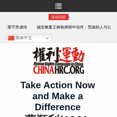
滚动消息
虐待
锡安教案王林牧师狱中信件：荒诞的人与公义的神
、死
简体中文
Skip
to
content
Take Action Now
and Make a
Difference