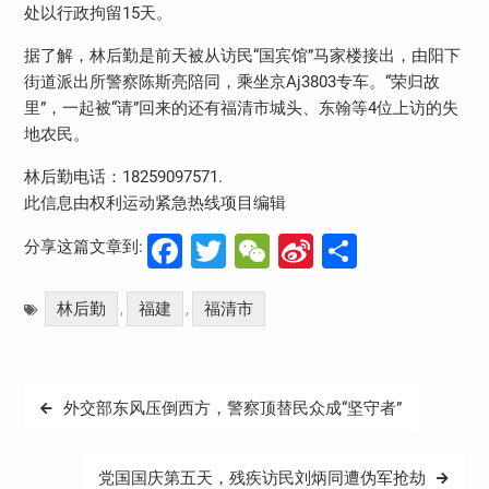
处以行政拘留15天。
据了解，林后勤是前天被从访民“国宾馆”马家楼接出，由阳下
街道派出所警察陈斯亮陪同，乘坐京Aj3803专车。“荣归故
里”，一起被“请”回来的还有福清市城头、东翰等4位上访的失
地农民。
林后勤电话：18259097571.
此信息由权利运动紧急热线项目编辑
Facebook
Twitter
WeChat
Sina
分
分享这篇文章到:
Weibo
享
林后勤
福建
福清市
,
,
文
外交部东风压倒西方，警察顶替民众成“坚守者”
章
导
党国国庆第五天，残疾访民刘炳同遭伪军抢劫