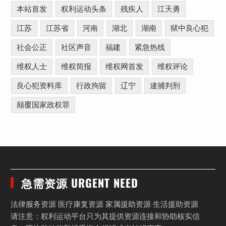
本站首发
权利运动头条
残疾人
江天勇
江苏
江苏省
河南
湖北
湖南
狱中良心犯
社会公正
社区声音
福建
紧急热线
维权人士
维权简报
维权网首发
维权评论
良心犯资料库
行政拘留
辽宁
逮捕判刑
颠覆国家政权罪
急需资源 URGENT NEED
法律服务资源 医疗康复资源 家属援助资源 生活援助资源
请注意：权利运动平台只为其提供资源连接和协助核实信