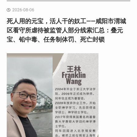
2026-08-06
死人用的元宝，活人干的奴工——咸阳市渭城
区看守所虐待被监管人部分线索汇总：叠元
宝、铅中毒、任务制体罚、死亡封锁