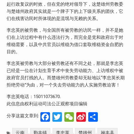
起行政复议的时效，但在党的绝对领导下，这楚雄州劳教委
与楚雄州政府其实就是一个牌子下的上下级关系的团伙，它
们在残害访民时所体现的是流氓与无赖的关系。
李忠英的被劳教，与全国所有被劳教的访民一样，并不是她
们在上访过程中有什么违法行为，而完全是党和政府出于对
维稳需要，以及中共官员以维稳为借口套取维稳资金自肥的
目的。
李忠英被劳教与大部分被劳教还有不同之处，那就是李忠英
已经是一位在计划生育手术中丧失劳动能力、上访维权中被
政府官员打残的人。而楚雄州劳教委却无耻地以“李忠英长期
拒绝劳动”为由，对一个失去劳动能力的人实施劳教迫害！
李忠英电话：15011073670.
此信息由权利运动司法公正观察项目编辑
Facebook
Twitter
WeChat
Sina
分
分享这篇文章到:
Weibo
享
云南
勤丰镇
李忠英
楚雄州
禄丰县
,
,
,
,