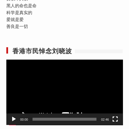
黑人的命也是命
科学是真实的
爱就是爱
善良是一切
香港市民悼念刘晓波
视
频
播
放
器
00:00
02:46