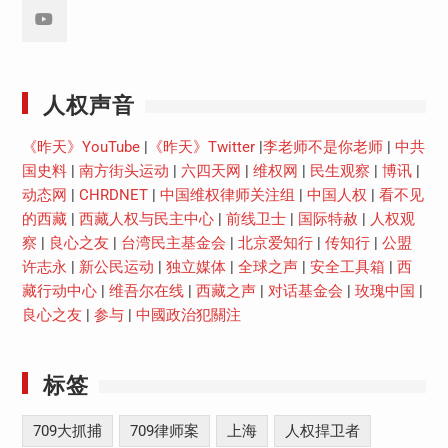
Youtube
人权声音
《昨天》YouTube
|
《昨天》Twitter
|
李老师不是你老师
|
中共
国史料
|
南方街头运动
|
六四天网
|
维权网
|
民生观察
|
博讯
|
动态网
|
CHRDNET
|
中国维权律师关注组
|
中国人权
|
看不见
的西藏
|
西藏人权与民主中心
|
前线卫士
|
国际特赦
|
人权观
察
|
良心之友
|
台湾民主基金会
|
北京爱知行
|
传知行
|
公盟
许志永
|
新公民运动
|
独立媒体
|
全球之声
|
安全工具箱
|
西
藏行动中心
|
维吾尔在线
|
西藏之声
|
对话基金会
|
玫瑰中国
|
良心之友
|
参与
|
中國政治犯關注
标签
709大抓捕
709律师案
上海
人权捍卫者