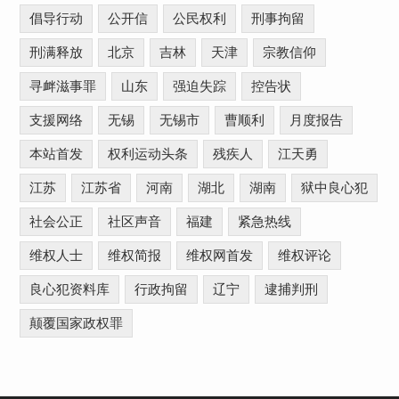
倡导行动
公开信
公民权利
刑事拘留
刑满释放
北京
吉林
天津
宗教信仰
寻衅滋事罪
山东
强迫失踪
控告状
支援网络
无锡
无锡市
曹顺利
月度报告
本站首发
权利运动头条
残疾人
江天勇
江苏
江苏省
河南
湖北
湖南
狱中良心犯
社会公正
社区声音
福建
紧急热线
维权人士
维权简报
维权网首发
维权评论
良心犯资料库
行政拘留
辽宁
逮捕判刑
颠覆国家政权罪