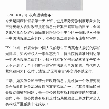
（2013/10/8）权利运动发布：
今天是国庆长假后第一天上班，也是废除劳教制度形象大使
王秀英老人诉财政部援朝信息公开案开庭审理的日子，全国
各地的几百位维权访民准时赶到位于丰台区三倾地甲三号第
一中级法院第二审判区，准备到第二法庭旁听该案的审理。
下午14点，代表全体中国人民的原告王秀英老人委托的李柏
光律师、知名维权人士李学惠先生，持法院传票准时到达第
一中级法院第二审判区，却不料本案的书记员李某某告知今
天不开庭了，至于何时开庭审理法庭会再发传票。当代理人
紧急追问为什么时，法院以“无可奉告”外交词令以应付。
主动、如实依公民申请公开政府信息，是检验一个政府究竟
是合法政府还是流氓政府的重要指标之一，尤其是用民脂民
膏援助朝鲜的问题，每一位公民都有权利知道援助的数额、
去向，每一位公民也有权利反对当局援助金三胖这样对全人
类构成严重威胁非法政权！