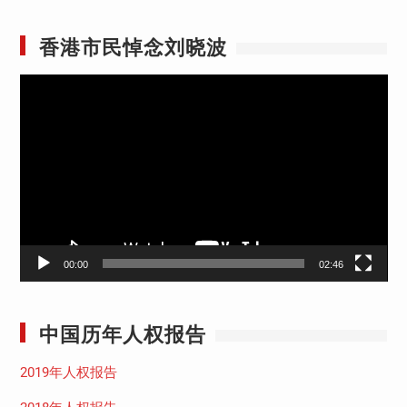
香港市民悼念刘晓波
视
频
播
放
器
00:00
02:46
中国历年人权报告
2019年人权报告