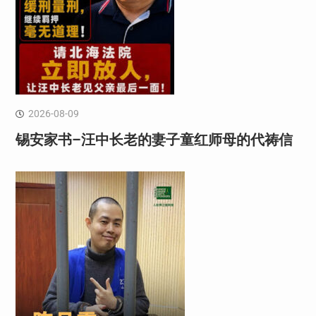
2026-08-09
锡安家书–汪中长老的妻子童红⁩师母的代祷信