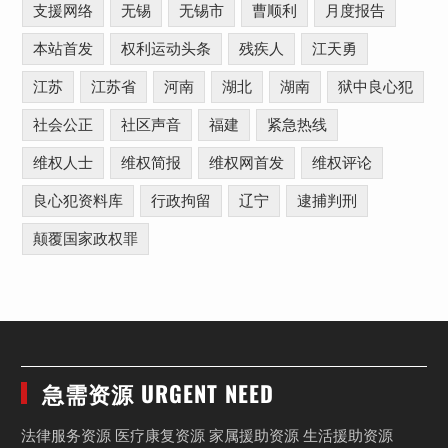
支援网络
无锡
无锡市
曹顺利
月度报告
本站首发
权利运动头条
残疾人
江天勇
江苏
江苏省
河南
湖北
湖南
狱中良心犯
社会公正
社区声音
福建
紧急热线
维权人士
维权简报
维权网首发
维权评论
良心犯资料库
行政拘留
辽宁
逮捕判刑
颠覆国家政权罪
急需资源 URGENT NEED
法律服务资源 医疗康复资源 家属援助资源 生活援助资源