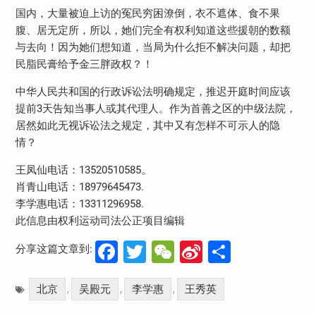
国内，大量被迫上访的冤民穷困潦倒，衣不遮体、食不果
腹、居无定所，所以，她们完全有权利知道这些援朝的数额
与去向！因为她们想知道，当局为什么拒不解决问题，却把
民脂民膏给予金三胖政权？！
中华人民共和国的行政诉讼法明确规定，推迟开庭时间应该
提前3天告知当事人或其代理人。作为首善之区的中级法院，
居然如此无视诉讼法之规定，其中又有怎样不可示人的隐
情？
王凤仙电话：13520510585。
肖青山电话：18979645473.
李学惠电话：13311296958.
此信息由权利运动司法公正项目编辑
Facebook
Twitter
WeChat
Sina
分
分享这篇文章到:
Weibo
享
北京
吴殿元
李学惠
王秀英
,
,
,