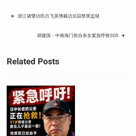
文
浙江诸暨访民吕飞英博截访后囚禁黑监狱
章
导
胡建国：中南海门前自杀女紧急呼救SOS
航
Related Posts