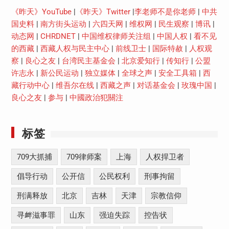
《昨天》YouTube
|
《昨天》Twitter
|
李老师不是你老师
|
中共
国史料
|
南方街头运动
|
六四天网
|
维权网
|
民生观察
|
博讯
|
动态网
|
CHRDNET
|
中国维权律师关注组
|
中国人权
|
看不见
的西藏
|
西藏人权与民主中心
|
前线卫士
|
国际特赦
|
人权观
察
|
良心之友
|
台湾民主基金会
|
北京爱知行
|
传知行
|
公盟
许志永
|
新公民运动
|
独立媒体
|
全球之声
|
安全工具箱
|
西
藏行动中心
|
维吾尔在线
|
西藏之声
|
对话基金会
|
玫瑰中国
|
良心之友
|
参与
|
中國政治犯關注
标签
709大抓捕
709律师案
上海
人权捍卫者
倡导行动
公开信
公民权利
刑事拘留
刑满释放
北京
吉林
天津
宗教信仰
寻衅滋事罪
山东
强迫失踪
控告状