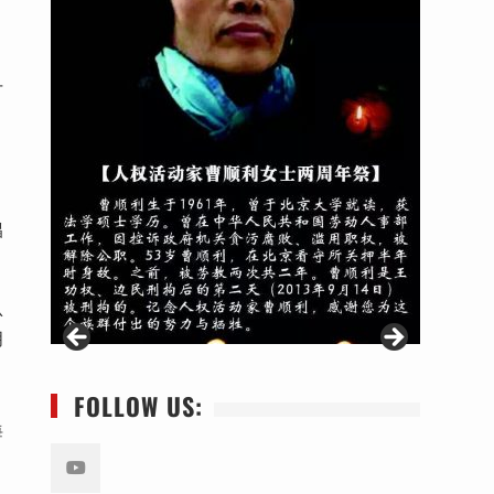
才
娼
认
月
FOLLOW US:
海