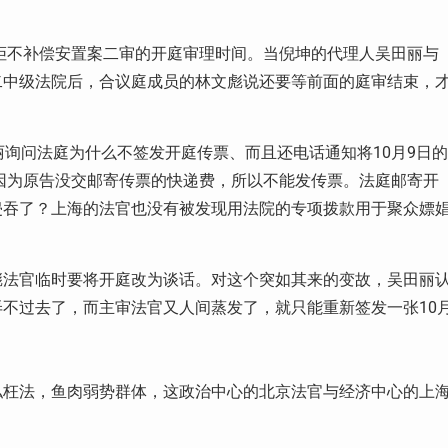
拒不补偿安置案二审的开庭审理时间。当倪坤的代理人吴田丽与
二中级法院后，合议庭成员的林文彪说还要等前面的庭审结束，
10
9
丽询问法庭为什么不签发开庭传票、而且还电话通知将
月
日的
因为原告没交邮寄传票的快递费，所以不能发传票。法庭邮寄开
侵吞了？上海的法官也没有被发现用法院的专项拨款用于聚众嫖
彪法官临时要将开庭改为谈话。对这个突如其来的变故，吴田丽
10
弄不过去了，而主审法官又人间蒸发了，就只能重新签发一张
私枉法，鱼肉弱势群体，这政治中心的北京法官与经济中心的上