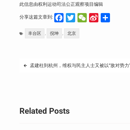
此信息由权利运动司法公正观察项目编辑
Facebook
Twitter
WeChat
Sina
分
分享这篇文章到:
Weibo
享
丰台区
倪坤
北京
,
,
文
孟建柱到杭州，维权与民主人士又被以“敌对势力
章
导
航
Related Posts