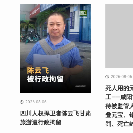
2026-08-06
死人用的
工——咸
2026-08-06
待被监管
四川人权捍卫者陈云飞甘肃
叠元宝、
旅游遭行政拘留
罚、死亡