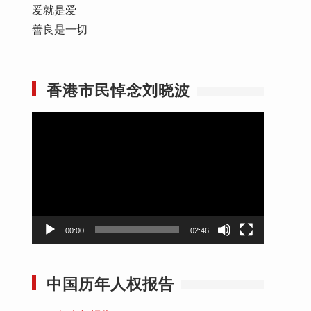
爱就是爱
善良是一切
香港市民悼念刘晓波
视
频
播
放
器
00:00
02:46
中国历年人权报告