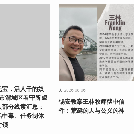
元宝，活人干的奴
2026-08-06
阳市渭城区看守所虐
锡安教案王林牧师狱中信
人部分线索汇总：
件：荒诞的人与公义的神
铅中毒、任务制体
封锁