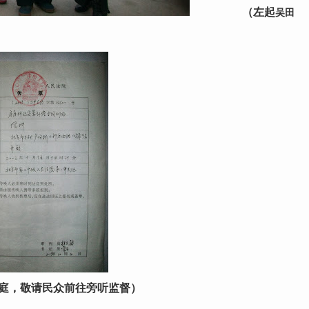
（左起
吴田
庭，敬请民众前往旁听监督）