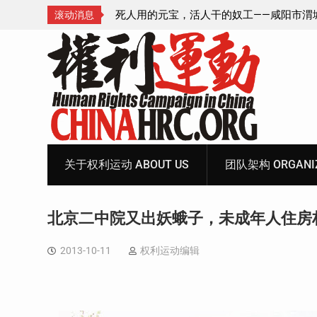
—咸阳市渭城区看守所
锡安教案王林牧师狱中信件：荒诞的人与公
滚动消息
元宝、铅中毒、任务制
Skip
to
content
关于权利运动 ABOUT US
团队架构 ORGANIZ
北京二中院又出妖蛾子，未成年人住房
2013-10-11
权利运动编辑