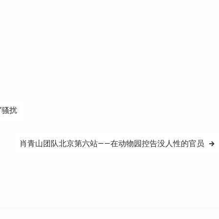
”骚扰
肖青山团队北京第六站——在动物园控告没人性的官员