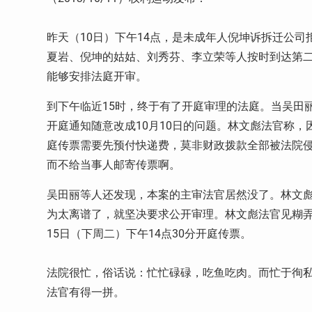
10
14
昨天（
日）下午
点，是未成年人倪坤诉拆迁公司
夏岩、倪坤的姑姑、刘秀芬、李立荣等人按时到达第
能够安排法庭开审。
15
到下午临近
时，终于有了开庭审理的法庭。当吴田
10
10
开庭通知随意改成
月
日的问题。林文彪法官称，
庭传票需要先预付快递费，莫非财政拨款全部被法院
而不给当事人邮寄传票啊。
吴田丽等人还发现，本案的主审法官居然没了。林文
为太离谱了，就坚决要求公开审理。林文彪法官见糊
15
14
30
日（下周二）下午
点
分开庭传票。
法院很忙，俗话说：忙忙碌碌，吃鱼吃肉。而忙于徇
法官有得一拼。