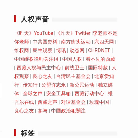
Youtube
人权声音
《昨天》YouTube
|
《昨天》Twitter
|
李老师不是
你老师
|
中共国史料
|
南方街头运动
|
六四天网
|
维权网
|
民生观察
|
博讯
|
动态网
|
CHRDNET
|
中国维权律师关注组
|
中国人权
|
看不见的西藏
|
西藏人权与民主中心
|
前线卫士
|
国际特赦
|
人
权观察
|
良心之友
|
台湾民主基金会
|
北京爱知
行
|
传知行
|
公盟许志永
|
新公民运动
|
独立媒
体
|
全球之声
|
安全工具箱
|
西藏行动中心
|
维
吾尔在线
|
西藏之声
|
对话基金会
|
玫瑰中国
|
良心之友
|
参与
|
中國政治犯關注
标签