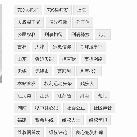
709大抓捕
709律师案
上海
人权捍卫者
倡导行动
公开信
公民权利
刑事拘留
刑满释放
北京
吉林
天津
宗教信仰
寻衅滋事罪
山东
强迫失踪
控告状
支援网络
无锡
无锡市
曹顺利
月度报告
本站首发
权利运动头条
残疾人
江天勇
江苏
江苏省
河南
湖北
湖南
狱中良心犯
社会公正
社区声音
福建
紧急热线
维权人士
维权简报
维权网首发
维权评论
良心犯资料库