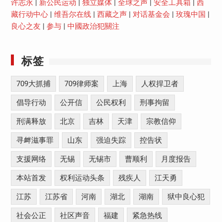
许志永
|
新公民运动
|
独立媒体
|
全球之声
|
安全工具箱
|
西
藏行动中心
|
维吾尔在线
|
西藏之声
|
对话基金会
|
玫瑰中国
|
良心之友
|
参与
|
中國政治犯關注
标签
709大抓捕
709律师案
上海
人权捍卫者
倡导行动
公开信
公民权利
刑事拘留
刑满释放
北京
吉林
天津
宗教信仰
寻衅滋事罪
山东
强迫失踪
控告状
支援网络
无锡
无锡市
曹顺利
月度报告
本站首发
权利运动头条
残疾人
江天勇
江苏
江苏省
河南
湖北
湖南
狱中良心犯
社会公正
社区声音
福建
紧急热线