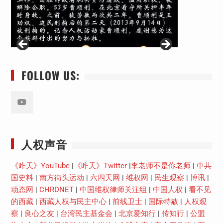
FOLLOW US:
Youtube
人权声音
《昨天》YouTube
|
《昨天》Twitter
|
李老师不是你老师
|
中共
国史料
|
南方街头运动
|
六四天网
|
维权网
|
民生观察
|
博讯
|
动态网
|
CHRDNET
|
中国维权律师关注组
|
中国人权
|
看不见
的西藏
|
西藏人权与民主中心
|
前线卫士
|
国际特赦
|
人权观
察
|
良心之友
|
台湾民主基金会
|
北京爱知行
|
传知行
|
公盟