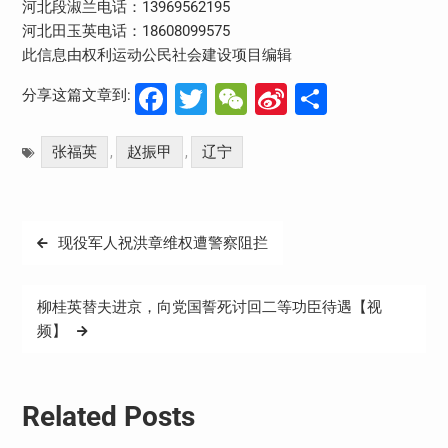
河北段淑兰电话：13969562195
河北田玉英电话：18608099575
此信息由权利运动公民社会建设项目编辑
Facebook
Twitter
WeChat
Sina
分
分享这篇文章到:
Weibo
享
张福英
赵振甲
辽宁
,
,
文
现役军人祝洪章维权遭警察阻拦
章
导
柳桂英替夫进京，向党国誓死讨回二等功臣待遇【视
航
频】
Related Posts