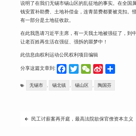
说明了在我们无锡市锡山区的乱征地的事实。在全国
钱安置补助费、土地补偿金，连青苗费都要被克扣。
有一部分是土地征收款。
在此我恳请习近平主席，有一天我土地被强征了，到
让老百姓再生活在强征、强拆的噩梦中！
此信息由权利运动公民权利项目编辑
Facebook
Twitter
WeChat
Sina
分
分享这篇文章到:
Weibo
享
无锡市
锡北镇
锡山区
陶国芬
,
,
,
文
民工讨薪案再开庭，最高法院欲保官僚资本主义
章