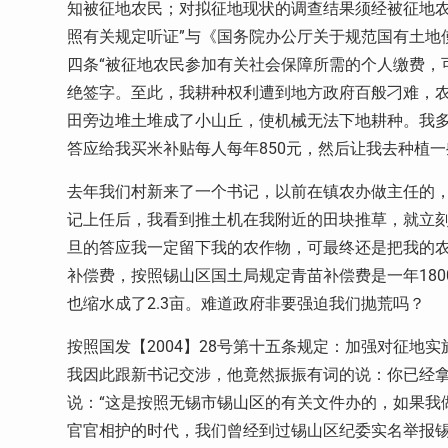
知被征地农民；对拟征地现状的调查结果须经被征地
照有关规定听证”与《国务院办公厅关于规范国有土地使
四条“被征地农民参加有关社会保障所需的个人缴费，
绝签字。至此，我耕种权利遭到地方政府百般刁难，
田旁边堆土堆成了小山丘，使机械无法下地耕种。我
答应给我买米补贴每人每年850元，然后让我去种植
去年我们村新来了一个书记，以前在镇农办做主任的
记上任后，我看到推土机在我附近的田块推草，就立
旦的答应我一定留下我的农作物，可最终还是把我的
补偿费，按照锡山区国土局规定青苗补偿费是一年180
也缩水成了2.3亩。难道政府非要强迫我们抛荒吗？
按照国发【2004】28号第十五条规定：加强对征地
我因此跟新书记交涉，他竟然振振有词的说：你已经拿
说：“这是按照无锡市锡山区的有关文件办的，如果我
官官相护的时代，我们曾经到过锡山区纪委实名举报