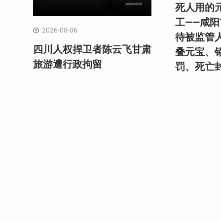
死人用的
工——咸
2026-08-06
待被监管
四川人权捍卫者陈云飞甘肃
叠元宝、
旅游遭行政拘留
罚、死亡