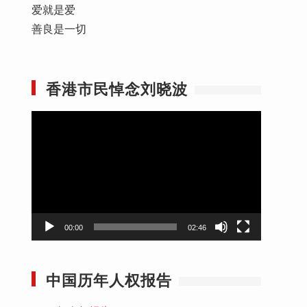
爱就是爱
善良是一切
香港市民悼念刘晓波
视
频
播
放
器
00:00
02:46
中国历年人权报告