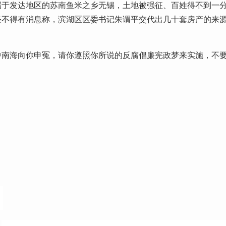
属于发达地区的苏南鱼米之乡无锡，土地被强征、百姓得不到一
怪不得有消息称，滨湖区区委书记朱谓平交代出几十套房产的来
中南海向你申冤，请你遵照你所说的反腐倡廉宪政梦来实施，不