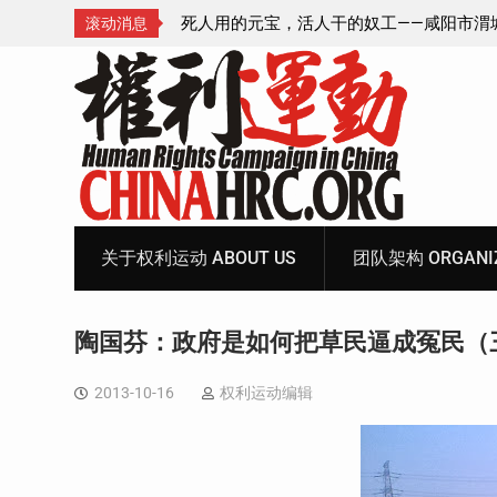
—咸阳市渭城区看守所
锡安教案王林牧师狱中信件：荒诞的人与公
滚动消息
元宝、铅中毒、任务制
Skip
to
content
关于权利运动 ABOUT US
团队架构 ORGANIZ
陶国芬：政府是如何把草民逼成冤民（
2013-10-16
权利运动编辑