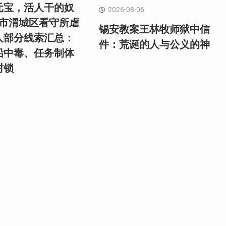
元宝，活人干的奴
2026-08-06
阳市渭城区看守所虐
锡安教案王林牧师狱中信
人部分线索汇总：
件：荒诞的人与公义的神
铅中毒、任务制体
封锁