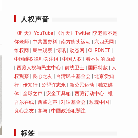
Youtube
人权声音
《昨天》YouTube
|
《昨天》Twitter
|
李老师不是
你老师
|
中共国史料
|
南方街头运动
|
六四天网
|
维权网
|
民生观察
|
博讯
|
动态网
|
CHRDNET
|
中国维权律师关注组
|
中国人权
|
看不见的西藏
|
西藏人权与民主中心
|
前线卫士
|
国际特赦
|
人
权观察
|
良心之友
|
台湾民主基金会
|
北京爱知
行
|
传知行
|
公盟许志永
|
新公民运动
|
独立媒
体
|
全球之声
|
安全工具箱
|
西藏行动中心
|
维
吾尔在线
|
西藏之声
|
对话基金会
|
玫瑰中国
|
良心之友
|
参与
|
中國政治犯關注
标签