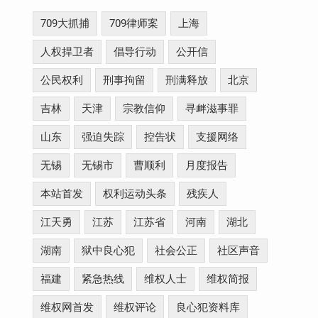
709大抓捕
709律师案
上海
人权捍卫者
倡导行动
公开信
公民权利
刑事拘留
刑满释放
北京
吉林
天津
宗教信仰
寻衅滋事罪
山东
强迫失踪
控告状
支援网络
无锡
无锡市
曹顺利
月度报告
本站首发
权利运动头条
残疾人
江天勇
江苏
江苏省
河南
湖北
湖南
狱中良心犯
社会公正
社区声音
福建
紧急热线
维权人士
维权简报
维权网首发
维权评论
良心犯资料库