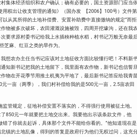
农村集体经济组织和农户确认；确有必要的，国土资源部门应当
用权出让收支管理的通知》（国办发 【2006】100号）文件第
可以从其所得的土地补偿费、安置补助费中直接缴纳的规定”而拒
农作物被多次破坏，农田灌溉设施被毁，四周开挖壕沟，还在我
多次要求原村委书记给我上水插秧种植水稻，村书记万般无奈最
一些芝麻、红豆之类的旱作为。
，我想农办主任当书记应该对土地征收方面比较懂行吧！不料新
刻通知新书记把我的土地留下，我里面有农作物，新书记也信誓
农作物在开花季节用推土机夷为平地了，最后新书记答应给我青
0元一亩（两季），我们村补偿给我的是500元一亩，2.5亩农田
实施监管规定，征地补偿安置不落实的，不得强行使用被征土地。
了850元一年就要把土地交出来。我要他出示该条款文件，他
做错了你就去起诉，具体那个文件不能给你看的。”他知道现在是
锡北镇的土地乱像，得到的答复是政府行为他们无权过问，这充