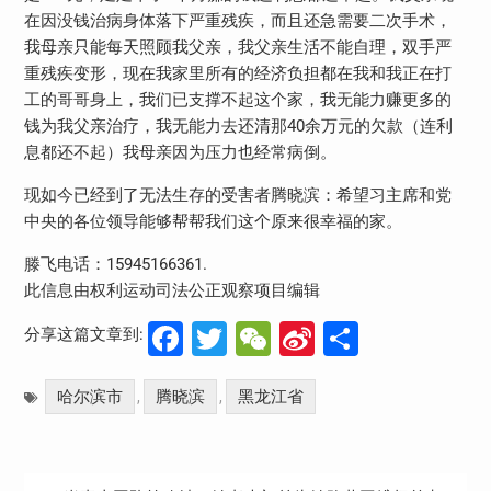
在因没钱治病身体落下严重残疾，而且还急需要二次手术，
我母亲只能每天照顾我父亲，我父亲生活不能自理，双手严
重残疾变形，现在我家里所有的经济负担都在我和我正在打
工的哥哥身上，我们已支撑不起这个家，我无能力赚更多的
钱为我父亲治疗，我无能力去还清那40余万元的欠款（连利
息都还不起）我母亲因为压力也经常病倒。
现如今已经到了无法生存的受害者腾晓滨：希望习主席和党
中央的各位领导能够帮帮我们这个原来很幸福的家。
滕飞电话：15945166361.
此信息由权利运动司法公正观察项目编辑
Facebook
Twitter
WeChat
Sina
分
分享这篇文章到:
Weibo
享
哈尔滨市
腾晓滨
黑龙江省
,
,
文