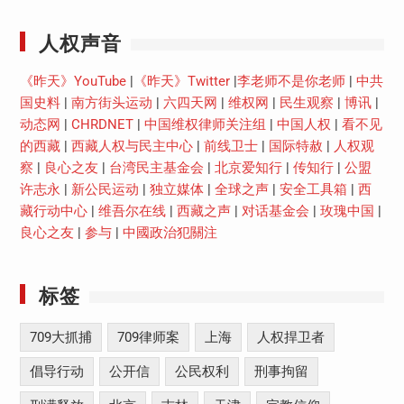
人权声音
《昨天》YouTube
|
《昨天》Twitter
|
李老师不是你老师
|
中共
国史料
|
南方街头运动
|
六四天网
|
维权网
|
民生观察
|
博讯
|
动态网
|
CHRDNET
|
中国维权律师关注组
|
中国人权
|
看不见
的西藏
|
西藏人权与民主中心
|
前线卫士
|
国际特赦
|
人权观
察
|
良心之友
|
台湾民主基金会
|
北京爱知行
|
传知行
|
公盟
许志永
|
新公民运动
|
独立媒体
|
全球之声
|
安全工具箱
|
西
藏行动中心
|
维吾尔在线
|
西藏之声
|
对话基金会
|
玫瑰中国
|
良心之友
|
参与
|
中國政治犯關注
标签
709大抓捕
709律师案
上海
人权捍卫者
倡导行动
公开信
公民权利
刑事拘留