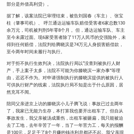
部分是外借高利贷）。
据了解，该案法院已审理结束，被告刘国春（车主）、张宝
柱（肇事司机）、 呼兰通达运输车队赔偿受害者6家总数130
余万元，司机被判刑5年零8个月 。但，通达运输车队、车主
至今未露过面。现6家受害者除了11万人民币的交强险外，未
得到任何赔偿，法院判给腾晓滨是74万元人身损害赔偿款，
至今两年时间未履行与执行。
对于拒不执行生效判决，法院执行局以“没查到被执行人财
产，手上案子太多，法院不可能为你滕晓滨一家办事”等理
由，迟迟不作为。对申请强制执行的滕晓滨提供的被执行人
可供执行财产的线索，法院执行局不知是出于什么原因，居
然充耳不闻。
陪同父亲进京上访的滕晓滨小儿子腾飞说：事故已过去两年
了，我家已无能力生存，本打算我也要开出租车了。但自从
事故发生，我父亲被汤成重伤，出租车被砸扁，我只能被迫
去了工地，去年辛苦了一年，当了一年苦力工，每天的报酬
是100元，足足干了8个月赚的钱连利息都还不起。我父亲现