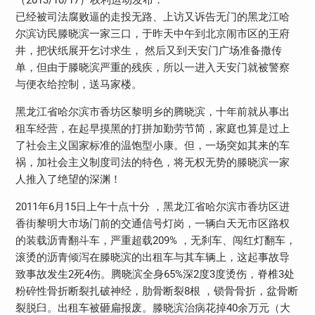
（2013/10/17）权利运动发布：
已经被司法腐败逼的走投无路、上访又诉告无门的黑龙江哈
尔滨访民滕晓滨一家三口，于昨天中午到北京闹市区的王府
井，把状纸展开乞讨求生， 然后又到天安门广场准备撒传
单，但由于滕晓滨严重的残疾，所以一进入天安门就被警察
与便衣给控制，送马家楼。
黑龙江省哈尔滨市香坊区黎明乡的腾晓滨，十年前就从事出
租车经营，在起早摸黑的打拼加勤劳节简，家庭也算是过上
了社会主义国家标准的温饱型小康。但，一场突如其来的车
祸，加社会主义制度司法的特色，将无权无势的滕晓滨一家
人推入了绝望的深渊！
2011年6月15日上午十点十分 ，黑龙江省哈尔滨市香坊区进
香街黎明大市场门前的交通信号灯岗，一辆白天无市区路权
的装载沥青翻斗车，严重超载209% ，无刹车、闯红灯翻车，
滚烫的沥青倾泻在滕晓滨的出租车与其车辆上，这起事故导
致事故发生2死4伤。腾晓滨全身65%深2度3度烫伤，脊椎3处
粉碎性骨折断裂扎破神经，肋骨断裂8根 ，锁骨骨折，盆骨断
裂脱臼。出租车被砸扁报废。滕晓滨治病花掉40余万元（大