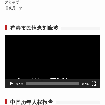
爱就是爱
善良是一切
香港市民悼念刘晓波
视
频
播
放
器
00:00
02:46
中国历年人权报告