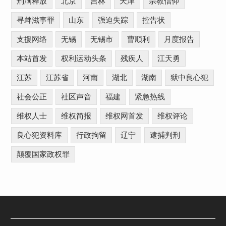
刑满释放
北京
吉林
天津
宗教信仰
寻衅滋事罪
山东
强迫失踪
控告状
支援网络
无锡
无锡市
曹顺利
月度报告
本站首发
权利运动头条
残疾人
江天勇
江苏
江苏省
河南
湖北
湖南
狱中良心犯
社会公正
社区声音
福建
紧急热线
维权人士
维权简报
维权网首发
维权评论
良心犯资料库
行政拘留
辽宁
逮捕判刑
颠覆国家政权罪