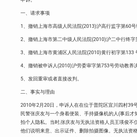
一、请求事项
1
、撤销上海市高级人民法院
(2013)
沪高行监字第
60
号
2
、撤销上海市第二中级人民法院
(2010)
沪二中行终字
3
、撤销上海市黄浦区人民法院
(2010)
黄行初字第
133
4
、撤销被申诉人
(2010)
沪劳委审字第
753
号劳动教养
5
、发回重审或者直接改判。
二、事实与理由
2010
年
2
月
20
日，申诉人在在位于普陀区宜川四村
39
民警张庆友与一个身着便装、手持摄像机的人
(
事后才
拍个人隐私。当时
,
张庆友与无执法资格人员王瑛俊不
他们说明来意、出示证件、删除拍摄图像。无执法资