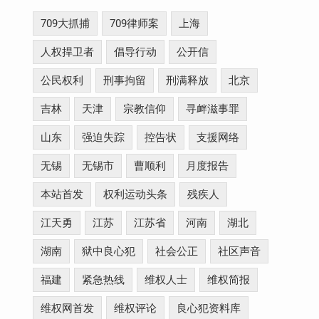
709大抓捕
709律师案
上海
人权捍卫者
倡导行动
公开信
公民权利
刑事拘留
刑满释放
北京
吉林
天津
宗教信仰
寻衅滋事罪
山东
强迫失踪
控告状
支援网络
无锡
无锡市
曹顺利
月度报告
本站首发
权利运动头条
残疾人
江天勇
江苏
江苏省
河南
湖北
湖南
狱中良心犯
社会公正
社区声音
福建
紧急热线
维权人士
维权简报
维权网首发
维权评论
良心犯资料库