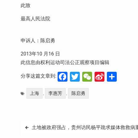
此致
最高人民法院
申诉人：陈启勇
2013
年
10
月
16
日
此信息由权利运动司法公正观察项目编辑
Facebook
Twitter
WeChat
Sina
分
分享这篇文章到:
Weibo
享
上海
李惠芳
陈启勇
,
,
文
土地被政府强占，贵州访民杨平跪求媒体救救病