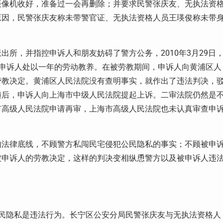
摄像机收好，准备过一会再删除；并要求民警张庆友、无执法资
原因，民警张庆友称未带警官证、无执法资格人员王瑛俊称未带
派出所，并指控申诉人和朋友妨碍了警方公务，
2010
年
3
月
29
日
对申诉人处以一年的劳动教养。在被劳教期间，申诉人向黄浦区人
劳教决定。黄浦区人民法院没有查明事实，就作出了违法判决，
随后，申诉人向上海市中级人民法院提起上诉。二审法院仍然是
市高级人民法院申请再审，上海市高级人民法院也未认真审查申
的法律底线，不顾警方私闯民宅侵犯公民隐私的事实；不顾被申
被申诉人的劳教决定，这样的判决变相纵恿警方以及被申诉人违
民隐私是违法行为。长宁区公安分局民警张庆友与无执法资格人