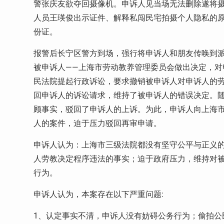
警张庆友欲夺回摄像机。申诉人见当场无法删除遂将
人员王瑛俊出示证件、解释私闯民宅拍摄个人隐私的
份证。
报警后长宁区警方到场，强行将申诉人和朋友传唤到
被申诉人——上海市劳动教养管理委员会做出决定，
民法院提起行政诉讼，要求撤销被申诉人对申诉人的
回申诉人的诉讼请求，维持了被申诉人的错误决定。
顾事实，驳回了申诉人的上诉。为此，申诉人向上海
人的案件，迫于压力驳回再审申请。
申诉人认为：上海市三级法院都没有坚守公平与正义
人劳教决定程序违法的事实；迫于政府压力，维持对
行为。
申诉人认为，本案存在以下严重问题
:
1
、认定事实不清，申诉人没有妨碍公务行为；偷拍公