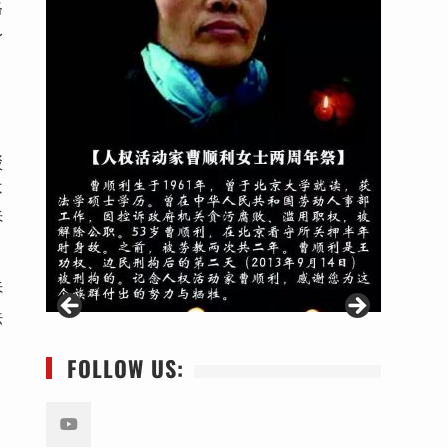
格
身
，
驳
不
诉
诉
法
FOLLOW US: