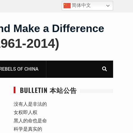
简体中文
报
死人用的元宝，活人干的奴工——咸阳市渭城区看守所
虐待被监管人部分线索汇总：叠元宝、铅中毒、任务制
体罚、死亡封锁
nd Make a Difference
61-2014)
BELS OF CHINA
BULLETIN 本站公告
没有人是非法的
女权即人权
黑人的命也是命
科学是真实的