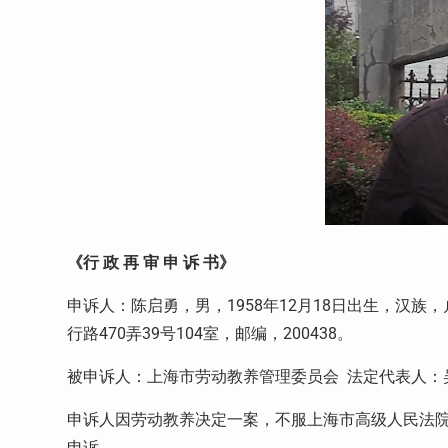
《行 政 再 审 申 诉 书》
申诉人：陈启勇，男，
1958
年
12
月
18
日出生，汉族，
行路
470
弄
39
号
104
室，邮编，
200438
。
被申诉人：上海市劳动教养管理委员会
法定代表人：
申诉人因劳动教养决定一案，不服上海市高级人民法
申诉。