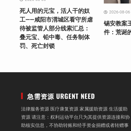
死人用的元宝，活人干的奴
2026-08-06
工——咸阳市渭城区看守所虐
锡安教案
待被监管人部分线索汇总：
件：荒诞
叠元宝、铅中毒、任务制体
罚、死亡封锁
急需资源 URGENT NEED
法律服务资源 医疗康复资源 家属援助资源 生活援助
资源 请注意：权利运动平台只为其提供资源连接和协
助核实信息，不协助转账和经手资金捐赠或者转赠事