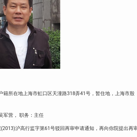
户籍所在地上海市虹口区天潼路
318
弄
41
号，暂住地，上海市殷
吴军营，
职务：主任
院
(2013)
沪高行监字第
61
号驳回再审申请通知，再向你院提出再