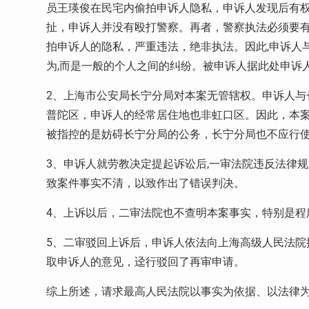
员王瑛俊在民宅内偷拍申诉人隐私，申诉人发现后有
扯，申诉人并没有殴打警察。再者，警察执法必须要
拍申诉人的隐私，严重违法，绝非执法。因此
,
申诉人
为
,
而是一般的个人之间的纠纷。被申诉人据此处申诉
2
、上海市公安局长宁分局对本案无管辖权。申诉人与
普陀区，申诉人的经常居住地也非虹口区。因此，本
被指控的是妨碍长宁分局的公务，长宁分局也不应行
3
、申诉人就劳教决定提起诉讼后
,
一审法院违反法律规
致案件事实不清，以致作出了错误判决。
4
、上诉以后，二审法院也不查明本案事实，特别是程
5
、二审驳回上诉后，申诉人依法向上海高级人民法院
取申诉人的意见，迳行驳回了再审申请。
综上所述，请求最高人民法院以事实为依据、以法律