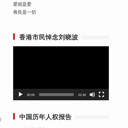
爱就是爱
善良是一切
香港市民悼念刘晓波
视
频
播
放
器
00:00
02:46
中国历年人权报告
审