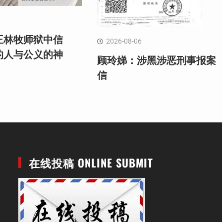
王林牧师狱中信
2026-08-06
的人与公义的神
顾玲娣：涉黑涉恶刑事报案
信
在线投稿 ONLINE SUBMIT