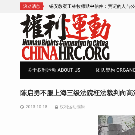
诞的人与公义的神
顾玲娣：涉黑涉恶刑事报案信
滚动消息
Skip
to
content
关于权利运动 ABOUT US
团队架构 ORGANIZ
陈启勇不服上海三级法院枉法裁判向高
2013-10-18
权利运动编辑