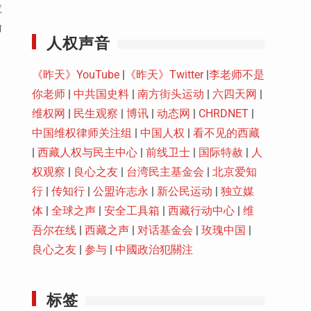
Youtube
拉
偷
人权声音
《昨天》YouTube
|
《昨天》Twitter
|
李老师不是
你老师
|
中共国史料
|
南方街头运动
|
六四天网
|
维权网
|
民生观察
|
博讯
|
动态网
|
CHRDNET
|
，
中国维权律师关注组
|
中国人权
|
看不见的西藏
|
西藏人权与民主中心
|
前线卫士
|
国际特赦
|
人
权观察
|
良心之友
|
台湾民主基金会
|
北京爱知
行
|
传知行
|
公盟许志永
|
新公民运动
|
独立媒
体
|
全球之声
|
安全工具箱
|
西藏行动中心
|
维
吾尔在线
|
西藏之声
|
对话基金会
|
玫瑰中国
|
良心之友
|
参与
|
中國政治犯關注
标签