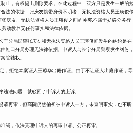
权制止，有权提出删除要求。在此过程中，双方只是发生一般的
有合法的依据，张庆友携带身份不明者、无执法资格人员王瑛俊
与张庆友、无执法资格人员王瑛俊之间的冲突
,
不属于妨碍公务行
人劳动教养无任何事实和法律依据。
长宁分局民警张庆友和无执法资格人员王瑛俊间发生的纠纷是在
案由虹口分局办理无法律依据。申诉人与长宁分局警察发生纠纷
使案管辖权。
定，拒绝本案证人王蓉华出庭作证。由于不让证人出庭作证，导
序违法问题，就驳回了申诉人的上诉。
提请再审，但高院仍然偏袒被申诉人一方，未查明事实，也不听
为准绳，依法受理申诉人的再审申请、公正再审。