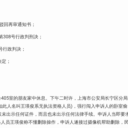
驳回再审通知书；
第
308
号行政判刑决；
号行政判决；
决定；
号
405
室的朋友家中休息。下午二时许，上海市公安局长宁区分局
知此人名叫王瑛俊系无执法资格人员
)
，强行闯入申诉人的卧室偷
仅未出示任何证件，而且也未出示任何法律手续。申诉人当即要
格人员王瑛俊称不懂删除操作，申诉人遂接过摄像机帮助删除，