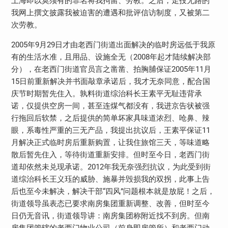
上海即以莫须有的罪名将我拘留、劳教。之后，走投无路的
我网上撰文披露我被迫害的遭遇和批评信访制度，又被第二
次劳教。
2005年9月29日才由老西门街道出面解决的临时房远低于我原
有的生活水准，且用品、设施全无（2008年起才陆续解决部
分），在老西门街道官员言之凿凿、拍胸脯保证2005年11月
15日前重新解决并书面敲章承诺后，我才无奈同意，配合国
庆节时期暂先住入。孰料街道综治科长王素平无耻违背承
诺，仅提供空房一间，甚至连煤气都没有，我进京告状被强
行拖回后软禁，之后提供的简单坏家具味道浓烈、呛鼻、辣
眼，系毒性严重的三无产品，我提出抗议后，王素平保证11
月解决正式临时房后重新购置，让我住旅馆三天，等味道略
散后暂先住入，等待街道重新安排。但时至今日，老西门街
道却依然未兑现承诺。2012年我无奈强烈抗议，为此受到街
道综治科长王义珏的威胁、施暴并毁损我的双拐，此事上告
后也至今未解决，解决干部“四风”问题根本就是放屁！之后，
街道领导虽表态已要求南房集团重新调整、改善，但时至今
日仍无音讯，街道领导讲：南房集团称附近找不到房。但南
房集团管辖的老西门物业公司（前身即房管所）和老西门动