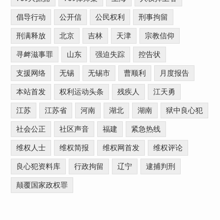
倡导行动
公开信
公民权利
刑事拘留
刑满释放
北京
吉林
天津
宗教信仰
寻衅滋事罪
山东
强迫失踪
控告状
支援网络
无锡
无锡市
曹顺利
月度报告
本站首发
权利运动头条
残疾人
江天勇
江苏
江苏省
河南
湖北
湖南
狱中良心犯
社会公正
社区声音
福建
紧急热线
维权人士
维权简报
维权网首发
维权评论
良心犯资料库
行政拘留
辽宁
逮捕判刑
颠覆国家政权罪