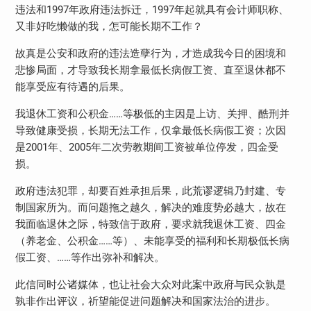
违法和1997年政府违法拆迁，1997年起就具有会计师职称、
又非好吃懒做的我，怎可能长期不工作？
故真是公安和政府的违法造孽行为，才造成我今日的困境和
悲惨局面，才导致我长期拿最低长病假工资、直至退休都不
能享受应有待遇的后果。
我退休工资和公积金……等极低的主因是上访、关押、酷刑并
导致健康受损，长期无法工作，仅拿最低长病假工资；次因
是2001年、2005年二次劳教期间工资被单位停发，四金受
损。
政府违法犯罪，却要百姓承担后果，此荒谬逻辑乃封建、专
制国家所为。而问题拖之越久，解决的难度势必越大，故在
我面临退休之际，特致信于政府，要求就我退休工资、四金
（养老金、公积金……等）、未能享受的福利和长期极低长病
假工资、……等作出弥补和解决。
此信同时公诸媒体，也让社会大众对此案中政府与民众孰是
孰非作出评议，祈望能促进问题解决和国家法治的进步。