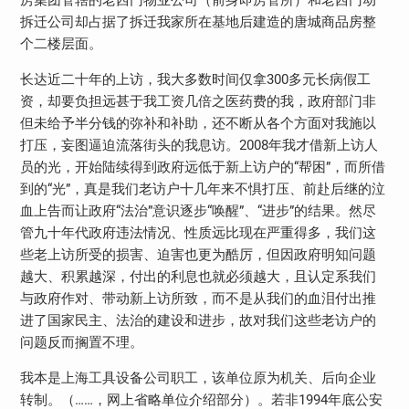
拆迁公司却占据了拆迁我家所在基地后建造的唐城商品房整
个二楼层面。
长达近二十年的上访，我大多数时间仅拿300多元长病假工
资，却要负担远甚于我工资几倍之医药费的我，政府部门非
但未给予半分钱的弥补和补助，还不断从各个方面对我施以
打压，妄图逼迫流落街头的我息访。2008年我才借新上访人
员的光，开始陆续得到政府远低于新上访户的“帮困”，而所借
到的“光”，真是我们老访户十几年来不惧打压、前赴后继的泣
血上告而让政府“法治”意识逐步“唤醒”、“进步”的结果。然尽
管九十年代政府违法情况、性质远比现在严重得多，我们这
些老上访所受的损害、迫害也更为酷厉，但因政府明知问题
越大、积累越深，付出的利息也就必须越大，且认定系我们
与政府作对、带动新上访所致，而不是从我们的血泪付出推
进了国家民主、法治的建设和进步，故对我们这些老访户的
问题反而搁置不理。
我本是上海工具设备公司职工，该单位原为机关、后向企业
转制。（……，网上省略单位介绍部分）。若非1994年底公安