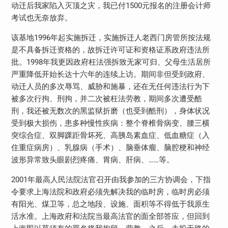
动迁后我家陷入灭顶之灾，我已付1500元报名的注册会计师
考试也无奈放弃。
该基地1996年起实施拆迁，实施拆迁人老西门房管所按法规
是不具备拆迁资格的，故拆迁许可证和资格证系政府违法所
批。1998年我更因政府枉法强拆致无家可归、父母生活居所
严重降低开始长达十六年的连续上访。期间非但受到政府、
动迁人员的多次辱骂、威胁和施暴，还在无任何违法行为下
被多次行拘、刑拘，并二次被枉法劳教，期间多次遭受酷
刑，我还被无数次的黑监狱折磨（也受到酷刑），身体状况
受到极大损伤，患多种慢性疾病：整个脊椎骨病变、腰三横
突综合症、双脚踝距骨坏死、高胰岛素血症、低血糖症（入
住重症病房）、乳腺病（手术）、脑垂体瘤、脑腔梗和神经
波形异常致头眼剧烈疼痛、胃病、肝病、……等。
2001年最高人民法院法官召开由我参加的三方协调会，下指
令要求上海法院和政府必须先解决我的临时房，临时房必须
有阳光、煤卫等，总之地段、设施、面积等不得低于我原生
活水准。上海政府和法院当最高法官的面全部答应，但回到