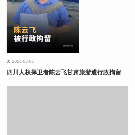
2026-08-06
四川人权捍卫者陈云飞甘肃旅游遭行政拘留