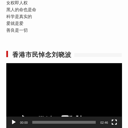
女权即人权
黑人的命也是命
科学是真实的
爱就是爱
善良是一切
香港市民悼念刘晓波
视
频
播
放
器
00:00
02:46