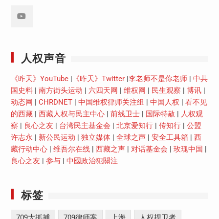
Youtube
人权声音
《昨天》YouTube
|
《昨天》Twitter
|
李老师不是你老师
|
中共
国史料
|
南方街头运动
|
六四天网
|
维权网
|
民生观察
|
博讯
|
动态网
|
CHRDNET
|
中国维权律师关注组
|
中国人权
|
看不见
的西藏
|
西藏人权与民主中心
|
前线卫士
|
国际特赦
|
人权观
察
|
良心之友
|
台湾民主基金会
|
北京爱知行
|
传知行
|
公盟
许志永
|
新公民运动
|
独立媒体
|
全球之声
|
安全工具箱
|
西
藏行动中心
|
维吾尔在线
|
西藏之声
|
对话基金会
|
玫瑰中国
|
良心之友
|
参与
|
中國政治犯關注
标签
709大抓捕
709律师案
上海
人权捍卫者