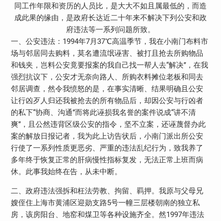
同工作年限和资历的人员比，是大大不如且属最低的，而造
成此果的缘由，是政府长达近二十年来不解决下列公安和政
府违法等一系列问题所致。
一、公安违法：1994年7月37℃高温季节，我在小南门布料市
场与邻居同去购料，莫名遭流氓诬害、被打且抢去所购物品
和钱夹，岂料公安竟要报案的我自己找一帮人去“解决”，在我
强烈抗议下，公安才无奈向路人、所购衣料摊位老板和同去
邻居调查，然令我愤怒的是，在事实清晰、结果明确且公安
让行凶歹人归还我被抢去的所有物品后，却因公安与行凶者
的私下“协商、沟通”而将此诬损我名誉的案件说成“讲不清
爽”，且公然违背区级公安的指令，坚不立案，还诬蔑督办此
案的解放日报记者，我为此上访告状后，小南门派出所公安
行使了一系列性质更恶劣、严重的违法乱纪行为，致我养了
多年终于恢复正常的肝病慢性指标复发，无法正常上班而病
休。此事我始终在告，从未中断。
二、政府违法强拆和枉法劳教、拘留、羁押。我原与父母兄
嫂侄住上海市黄浦区迎勋支路5号一幢三层楼朝南的独立私
房，该房阳台、地窑和煤卫等各种设施齐全。然1997年违法