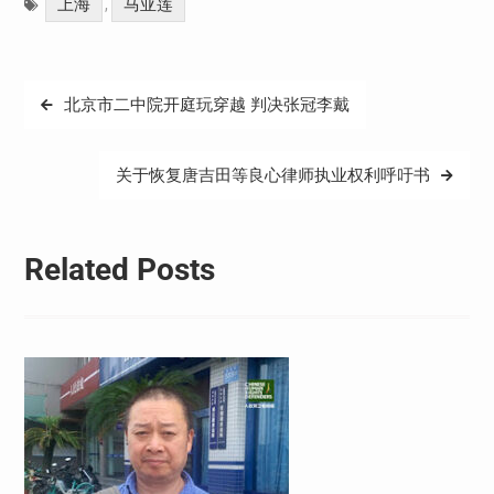
上海
马亚莲
,
文
北京市二中院开庭玩穿越 判决张冠李戴
章
导
关于恢复唐吉田等良心律师执业权利呼吁书
航
Related Posts