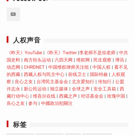
Youtube
人权声音
《昨天》YouTube
|
《昨天》Twitter
|
李老师不是你老师
|
中共
国史料
|
南方街头运动
|
六四天网
|
维权网
|
民生观察
|
博讯
|
动态网
|
CHRDNET
|
中国维权律师关注组
|
中国人权
|
看不见
的西藏
|
西藏人权与民主中心
|
前线卫士
|
国际特赦
|
人权观
察
|
良心之友
|
台湾民主基金会
|
北京爱知行
|
传知行
|
公盟
许志永
|
新公民运动
|
独立媒体
|
全球之声
|
安全工具箱
|
西
藏行动中心
|
维吾尔在线
|
西藏之声
|
对话基金会
|
玫瑰中国
|
良心之友
|
参与
|
中國政治犯關注
标签