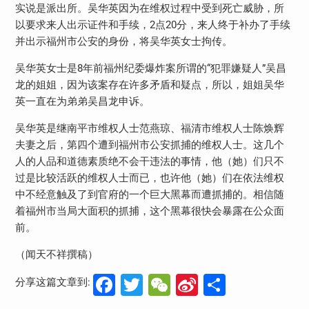
实说是派出所。吴华英因为在维权过程中受到死亡威胁，所
以要求来人出示证件和手续，2点20分，来人终于补办了手续
并出示福州市公安的身份，将吴华英女士拘传。
吴华英女士是8年前福州纪委爆炸案所谓的“犯罪嫌疑人”吴昌
龙的姐姐，因为该案存在许多矛盾和疑点，所以，姐姐吴华
英一直在为弟弟吴昌龙申诉。
吴华英是继南平市维权人士范燕琼、福清市维权人士陈焕辉
夫妻之后，第四个遭到福州市公安抓捕的维权人士。这几个
人的人品和道德素质绝不会干违法的事情，他（她）们只不
过是比较活跃的维权人士而已，也许他（她）们在依法维权
中不经意触及了到官府的一个巨大黑幕而遭抓捕的。相信随
着福州市当局大面积的抓捕，这个黑幕很快会暴露在公众面
前。
（闻天不祥撰稿）
Facebook
Twitter
WeChat
Sina
分
分享这篇文章到:
Weibo
享