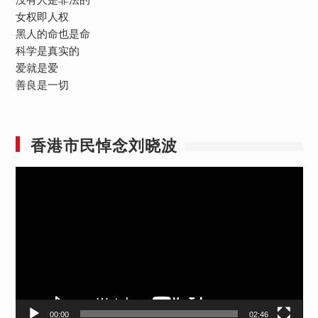
女权即人权
黑人的命也是命
科学是真实的
爱就是爱
善良是一切
香港市民悼念刘晓波
视
频
播
放
器
00:00
02:46