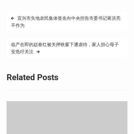
文
宜兴市失地农民集体签名向中央控告市委书记蒋洪亮
章
不作为
导
航
临产在即的赵春红被关押铁窗下遭虐待，家人担心母子
安危吁关注
Related Posts