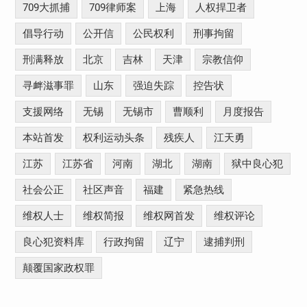
709大抓捕
709律师案
上海
人权捍卫者
倡导行动
公开信
公民权利
刑事拘留
刑满释放
北京
吉林
天津
宗教信仰
寻衅滋事罪
山东
强迫失踪
控告状
支援网络
无锡
无锡市
曹顺利
月度报告
本站首发
权利运动头条
残疾人
江天勇
江苏
江苏省
河南
湖北
湖南
狱中良心犯
社会公正
社区声音
福建
紧急热线
维权人士
维权简报
维权网首发
维权评论
良心犯资料库
行政拘留
辽宁
逮捕判刑
颠覆国家政权罪