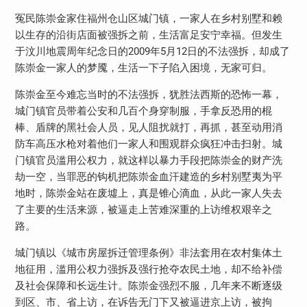
冤民陈崇金家住福州仓山区城门镇，一家人在乡村别墅和赖
以生存的沿街店面被强拆之前，生活富足安宁幸福。但发生
于汶川地震周年纪念日的2009年5月12日的不法强拆，却成了
陈崇金一家人的梦魇，生活一下子陷入困境，无家可归。
陈崇金至今难忘当时的不法强拆，犹胜法西斯的恐怖一幕，
城门镇官员带着公安和几百个身穿制服，手拿反恐用的棍
棒、盾牌的黑社会人员，见人阻扰就打，再抓，甚至动用消
防车高压水枪对着他们一家人和围观群众疯狂冲击扫射。城
门镇官员滥用公权力，就这样以暴力手段把陈崇金的财产洗
劫一空，当罪恶的钩机把陈崇金血汗建造的乡村别墅夷为平
地时，陈崇金站在废墟上，真是锥心滴血，从此一家人失去
了主要的生活来源，被逼走上苦难深重的上访维权艰辛之
路。
城门镇以《城市房屋拆迁管理条例》非法套用在农村集体土
地征用，滥用公权力强拆及强行抢夺农民土地，却不给补偿
及社会保障和长远生计。陈崇金强烈不服，几年来不断逐级
到区、市、省上访，在诉告无门下又被逼进京上访，被拘