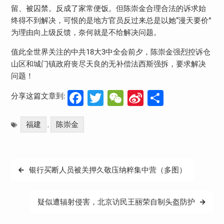
留、被囚禁。反成了家常便饭。但陈崇金合理合法的诉求始
终得不到解决，可恨的是地方官员反过来总是以她“漫天要价”
为理由向上级反馈，奈何就是不给解决问题。
值此全世界关注的中共18大3中全会前夕，陈崇金强烈控诉仓
山区和城门镇政府丧尽天良的无补偿法西斯强拆，要求解决
问题！
Facebook
Twitter
WeChat
Sina
分
分享这篇文章到:
Weibo
享
福建
陈崇金
,
文
银行买断人员被关押久敬庒纳粹集中营（多图）
章
导
疑似遭辐射侵害，北京访民王丽荣自制头盔防护
航