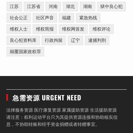
江苏
江苏省
河南
湖北
湖南
狱中良心犯
社会公正
社区声音
福建
紧急热线
维权人士
维权简报
维权网首发
维权评论
良心犯资料库
行政拘留
辽宁
逮捕判刑
颠覆国家政权罪
急需资源 URGENT NEED
法律服务资源 医疗康复资源 家属援助资源 生活援助资源
请注意：权利运动平台只为其提供资源连接和协助核实信
息，不协助转账和经手资金捐赠或者转赠事宜。