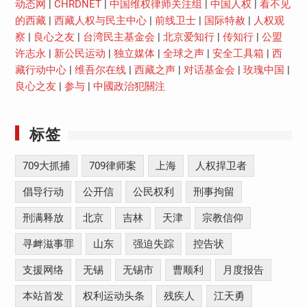
动态网
|
CHRDNET
|
中国维权律师关注组
|
中国人权
|
看不见
的西藏
|
西藏人权与民主中心
|
前线卫士
|
国际特赦
|
人权观
察
|
良心之友
|
台湾民主基金会
|
北京爱知行
|
传知行
|
公盟
许志永
|
新公民运动
|
独立媒体
|
全球之声
|
安全工具箱
|
西
藏行动中心
|
维吾尔在线
|
西藏之声
|
对话基金会
|
玫瑰中国
|
良心之友
|
参与
|
中國政治犯關注
标签
709大抓捕
709律师案
上海
人权捍卫者
倡导行动
公开信
公民权利
刑事拘留
刑满释放
北京
吉林
天津
宗教信仰
寻衅滋事罪
山东
强迫失踪
控告状
支援网络
无锡
无锡市
曹顺利
月度报告
本站首发
权利运动头条
残疾人
江天勇