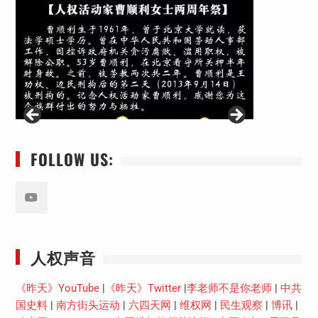
FOLLOW US:
Youtube
人权声音
《昨天》YouTube
|
《昨天》Twitter
|
李老师不是你老师
|
中共
国史料
|
南方街头运动
|
六四天网
|
维权网
|
民生观察
|
博讯
|