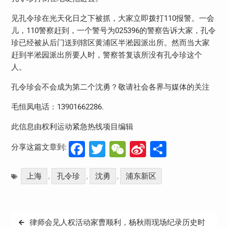
见孔令珍在光天化日之下被抓，大家立即拨打
110
报警。一会
儿，
110
警察赶到，一个警号为
025396
的警察告诉大家，孔令
珍已经被从后门送到辖区黄浦区半淞园派出所。然而当大家
赶到半淞园派出所要人时，警察答复该所没有孔令珍这个
人。
孔令珍会不会成为第二个沈勇？敬请社会各界与媒体的关注
毛恒凤电话：
13901662286.
此信息由权利运动紧急热线项目编辑
Facebook
Twitter
WeChat
Sina
分
分享这篇文章到:
Weibo
享
上海
孔令珍
沈勇
浦东新区
,
,
,
文
律师会见人权活动家曹顺利，杨秋雨现场纪录历史时