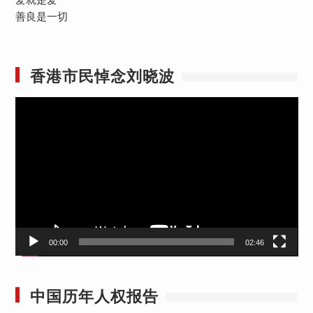
善良是一切
香港市民悼念刘晓波
视
频
播
放
器
00:00
02:46
中国历年人权报告