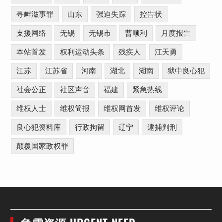
寻衅滋事罪
山东
强迫失踪
控告状
支援网络
无锡
无锡市
曹顺利
月度报告
本站首发
权利运动头条
残疾人
江天勇
江苏
江苏省
河南
湖北
湖南
狱中良心犯
社会公正
社区声音
福建
紧急热线
维权人士
维权简报
维权网首发
维权评论
良心犯资料库
行政拘留
辽宁
逮捕判刑
颠覆国家政权罪