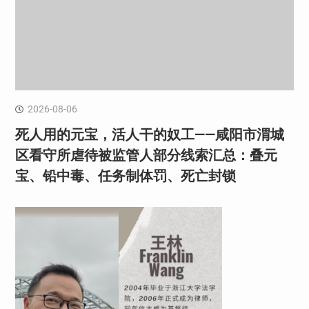
2026-08-06
死人用的元宝，活人干的奴工——咸阳市渭城
区看守所虐待被监管人部分线索汇总：叠元
宝、铅中毒、任务制体罚、死亡封锁