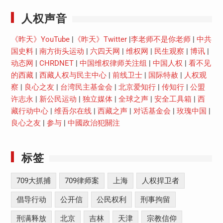
人权声音
《昨天》YouTube
|
《昨天》Twitter
|
李老师不是你老师
|
中共
国史料
|
南方街头运动
|
六四天网
|
维权网
|
民生观察
|
博讯
|
动态网
|
CHRDNET
|
中国维权律师关注组
|
中国人权
|
看不见
的西藏
|
西藏人权与民主中心
|
前线卫士
|
国际特赦
|
人权观
察
|
良心之友
|
台湾民主基金会
|
北京爱知行
|
传知行
|
公盟
许志永
|
新公民运动
|
独立媒体
|
全球之声
|
安全工具箱
|
西
藏行动中心
|
维吾尔在线
|
西藏之声
|
对话基金会
|
玫瑰中国
|
良心之友
|
参与
|
中國政治犯關注
标签
709大抓捕
709律师案
上海
人权捍卫者
倡导行动
公开信
公民权利
刑事拘留
刑满释放
北京
吉林
天津
宗教信仰