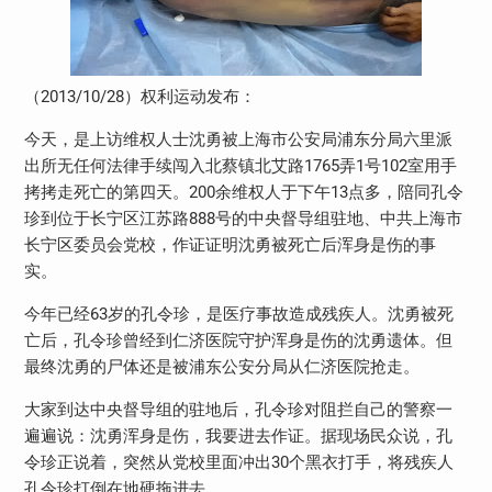
（
2013/10/28
）权利运动发布：
今天，是上访维权人士沈勇被上海市公安局浦东分局六里派
出所无任何法律手续闯入北蔡镇北艾路
1765
弄
1
号
102
室用手
拷拷走死亡的第四天。
200
余维权人于下午
13
点多，陪同孔令
珍到位于长宁区江苏路
888
号的中央督导组驻地、中共上海市
长宁区委员会党校，作证证明沈勇被死亡后浑身是伤的事
实。
今年已经
63
岁的孔令珍，是医疗事故造成残疾人。沈勇被死
亡后，孔令珍曾经到仁济医院守护浑身是伤的沈勇遗体。但
最终沈勇的尸体还是被浦东公安分局从仁济医院抢走。
大家到达中央督导组的驻地后，孔令珍对阻拦自己的警察一
遍遍说：沈勇浑身是伤，我要进去作证。据现场民众说，孔
令珍正说着，突然从党校里面冲出
30
个黑衣打手，将残疾人
孔令珍打倒在地硬拖进去。