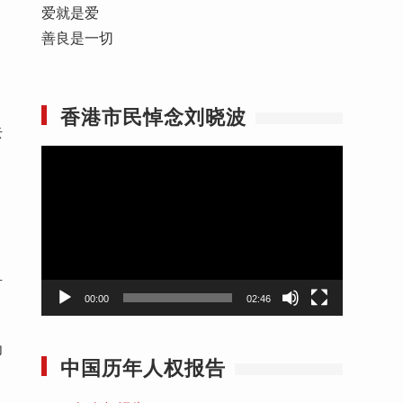
爱就是爱
善良是一切
香港市民悼念刘晓波
去
视
频
播
放
器
有
00:00
02:46
为
中国历年人权报告