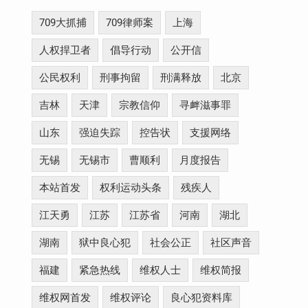
709大抓捕
709律师案
上海
人权捍卫者
倡导行动
公开信
公民权利
刑事拘留
刑满释放
北京
吉林
天津
宗教信仰
寻衅滋事罪
山东
强迫失踪
控告状
支援网络
无锡
无锡市
曹顺利
月度报告
本站首发
权利运动头条
残疾人
江天勇
江苏
江苏省
河南
湖北
湖南
狱中良心犯
社会公正
社区声音
福建
紧急热线
维权人士
维权简报
维权网首发
维权评论
良心犯资料库