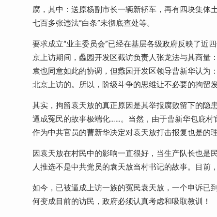
腐，其中：送原杨副市长一辆新轿车，再有四块集体土
七百多张违法“白条”未彻底查处等。
要求成立“业主委员会”已经在基层各级政府反映了近
京上访期间，蠡园开发区截访负责人张龙法与其商量：
袁也同意如此的协调，但蠡园开发区领导曹新华认为
北京上访的。所以，阶级斗争的思维让不必要的拘留
其实，拘留袁天放的真正原因是其举报腐败留下的隐患
逼成冤民的故事极端化……。当然，由于曹新华包庇村
作为中共官员的曹新华决定对袁天放打击报复也是的
因袁天放在村民中的影响一直很好，当生产队长也是
人推选不是中共党员的袁天放当村书记的故事。目前
如今，已被逼成上访一族的冤民袁天放，一个申诉已
何变成目前的访民，政府必须认真考虑和吸取教训！