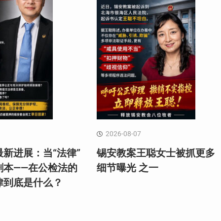
2026-08-07
新进展：当“法律”
锡安教案王聪女士被抓更多
剧本——在公检法的
细节曝光 之一
律到底是什么？