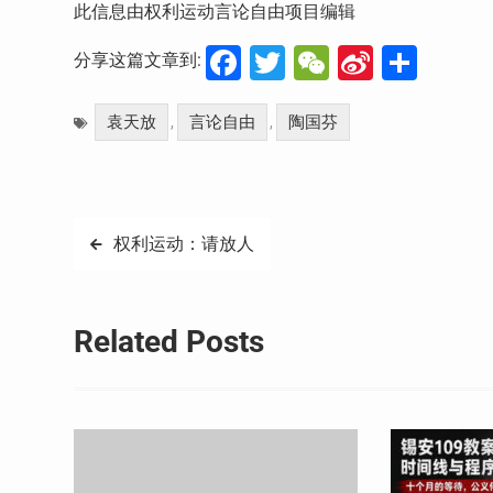
此信息由权利运动言论自由项目编辑
Facebook
Twitter
WeChat
Sina
分
分享这篇文章到:
Weibo
享
袁天放
言论自由
陶国芬
,
,
文
权利运动：请放人
章
导
Related Posts
航