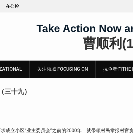
王藏：颠倒黑白，推卸责任，继续为村支书恶行当保
伞 ——追究「王浩溺死事件」【进展之六】
Take Action Now a
曹顺利(19
ATIONAL
关注领域 FOCUSING ON
抗争者们THE RE
（三十九）
求成立小区“业主委员会”之前的
2000
年，就带领村民举报村官