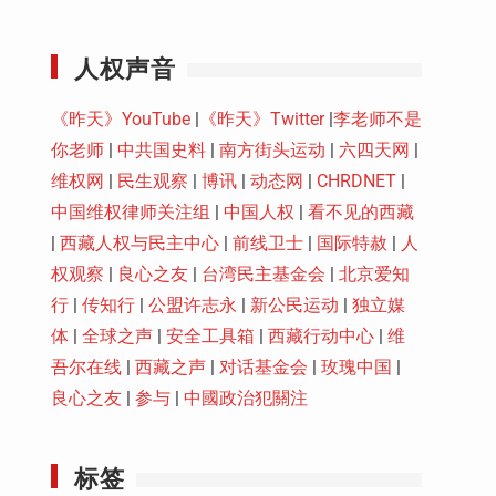
Youtube
人权声音
《昨天》YouTube
|
《昨天》Twitter
|
李老师不是
你老师
|
中共国史料
|
南方街头运动
|
六四天网
|
维权网
|
民生观察
|
博讯
|
动态网
|
CHRDNET
|
中国维权律师关注组
|
中国人权
|
看不见的西藏
|
西藏人权与民主中心
|
前线卫士
|
国际特赦
|
人
权观察
|
良心之友
|
台湾民主基金会
|
北京爱知
行
|
传知行
|
公盟许志永
|
新公民运动
|
独立媒
体
|
全球之声
|
安全工具箱
|
西藏行动中心
|
维
吾尔在线
|
西藏之声
|
对话基金会
|
玫瑰中国
|
良心之友
|
参与
|
中國政治犯關注
标签