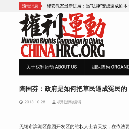
成速成剧本——在公检
锡安教案王聪女士被抓更多细节曝光 之一
滚动消息
Skip
to
content
关于权利运动 ABOUT US
团队架构 ORGANIZ
陶国芬：政府是如何把草民逼成冤民的
2013-10-28
权利运动编辑
无锡市滨湖区蠡园开发区的维权人士袁天放，在依法要