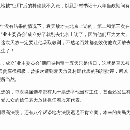
地被“征用”后的补偿款不入账，以及那村书记十八年当政期间有
四年没有结果的情况下，袁天放才去北京上访的，第二和第三次在
“业主委员会”成立好了就别去北京上访了，因为他们压力太大。
：这袁天放一定要让他吸取教训，不然老百姓都会效仿他袁天放
发生了！
，成立“业主委员会”期间被拘留十五天只是借口，这就是草民被
官贪腐很积极，曾多次遭到袁天放及村民代表的强烈批评，所以
理所当然。
民选的，每次换届选举都有几十票选举他当村主任，甚至还发生
，受民众的信任袁天放还担任着股东代表。
到最高法院，还有八个诉讼地方法院迟迟不肯立案，本来的良民