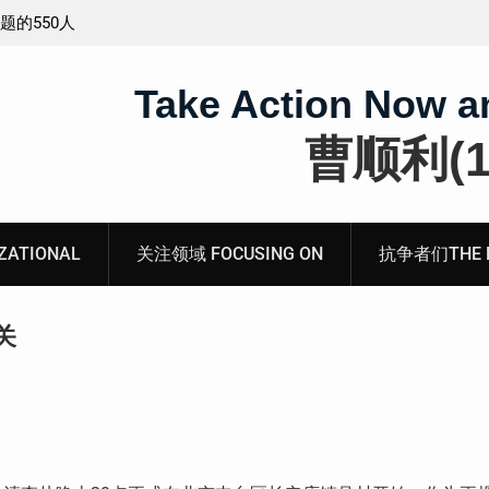
工程师唐志
锡安教案最新进展：当“法律”变成速成剧本——在公检
法的眼里，法律到底是什么？
Take Action Now a
曹顺利(19
ATIONAL
关注领域 FOCUSING ON
抗争者们THE RE
关