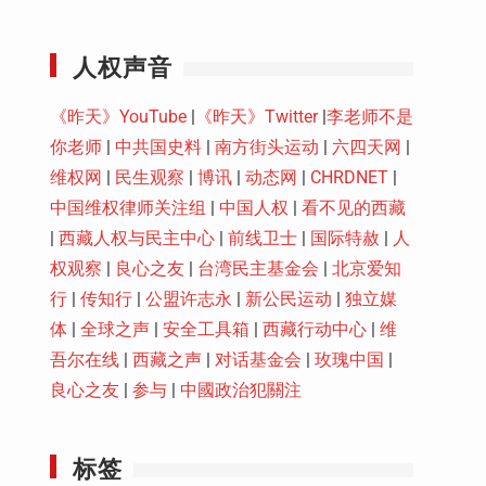
Youtube
人权声音
《昨天》YouTube
|
《昨天》Twitter
|
李老师不是
你老师
|
中共国史料
|
南方街头运动
|
六四天网
|
维权网
|
民生观察
|
博讯
|
动态网
|
CHRDNET
|
中国维权律师关注组
|
中国人权
|
看不见的西藏
|
西藏人权与民主中心
|
前线卫士
|
国际特赦
|
人
权观察
|
良心之友
|
台湾民主基金会
|
北京爱知
行
|
传知行
|
公盟许志永
|
新公民运动
|
独立媒
体
|
全球之声
|
安全工具箱
|
西藏行动中心
|
维
吾尔在线
|
西藏之声
|
对话基金会
|
玫瑰中国
|
良心之友
|
参与
|
中國政治犯關注
标签