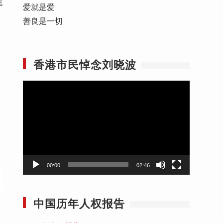
规
爱就是爱
善良是一切
香港市民悼念刘晓波
视
频
播
放
器
00:00
02:46
中国历年人权报告