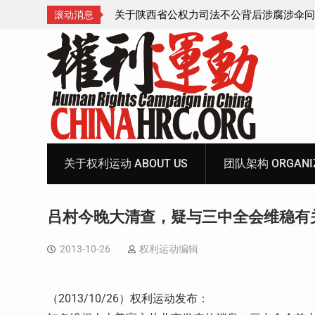
腐涉伞问题的550人
获刑8年的安徽省合肥市法轮功学员、软件
滚动消息
飞的案情及简历
Skip
to
content
关于权利运动 ABOUT US
团队架构 ORGANIZ
吕村今晚大清查，疑与三中全会维稳有
2013-10-26
权利运动编辑
（2013/10/26）权利运动发布：