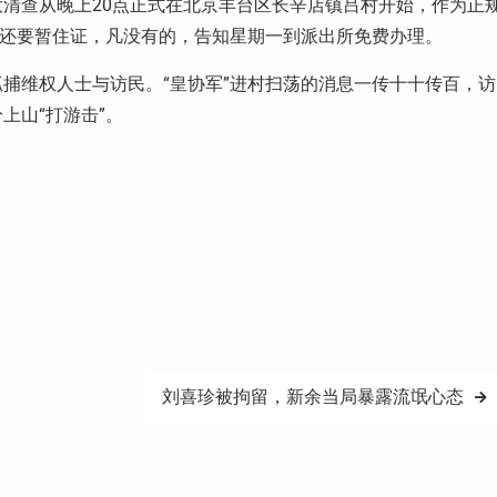
清查从晚上20点正式在北京丰台区长辛店镇吕村开始，作为正
证还要暂住证，凡没有的，告知星期一到派出所免费办理。
捕维权人士与访民。“皇协军”进村扫荡的消息一传十十传百，访
上山“打游击”。
刘喜珍被拘留，新余当局暴露流氓心态