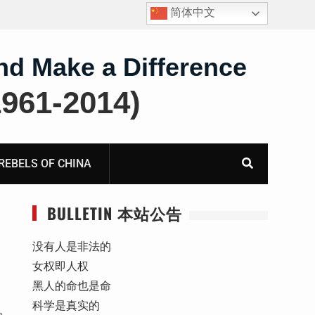
简体中文
王雅军：就《国务院关于出境入境管理的规定》第二条
第三款“劝阻”条款应进行合宪合法性备案审查而致全国
人大常委会法制工作委员会的公开信
nd Make a Difference
61-2014)
BELS OF CHINA
BULLETIN 本站公告
没有人是非法的
女权即人权
黑人的命也是命
科学是真实的