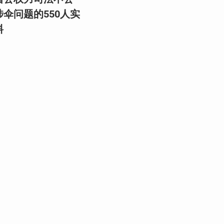
伞问题的550人实
料