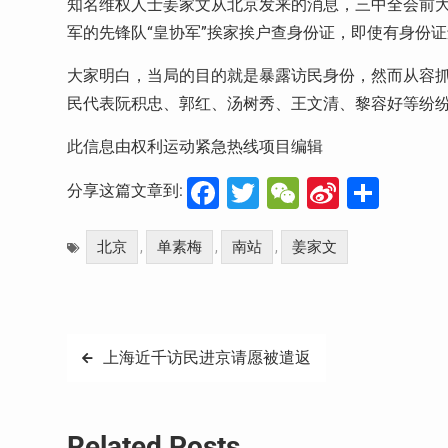
知名维权人士姜家文从北京发来的消息，三中全会前大
军的先锋队“皇协军”挨家挨户查身份证，即使有身份
大家明白，当局的目的就是暴露访民身份，然而从容抓
民代表阮积忠、郭红、汤树秀、王文清、黎容好等纷纷
此信息由权利运动紧急热线项目编辑
Facebook
Twitter
WeChat
Sina
分
分享这篇文章到:
Weibo
享
北京
单素梅
南站
姜家文
,
,
,
文
上海近千访民进京请愿被遣返
章
导
Related Posts