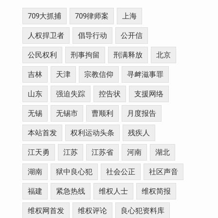
709大抓捕
709律师案
上海
人权捍卫者
倡导行动
公开信
公民权利
刑事拘留
刑满释放
北京
吉林
天津
宗教信仰
寻衅滋事罪
山东
强迫失踪
控告状
支援网络
无锡
无锡市
曹顺利
月度报告
本站首发
权利运动头条
残疾人
江天勇
江苏
江苏省
河南
湖北
湖南
狱中良心犯
社会公正
社区声音
福建
紧急热线
维权人士
维权简报
维权网首发
维权评论
良心犯资料库