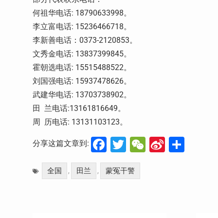
何祖华电话: 18790633998。
李立富电话: 15236466718。
李新善电话：0373-2120853。
文秀金电话: 13837399845。
霍朝选电话: 15515488522。
刘国强电话: 15937478626。
武建华电话: 13703738902。
田 兰电话:13161816649。
周 历电话: 13131103123。
Facebook
Twitter
WeChat
Sina
分
分享这篇文章到:
Weibo
享
全国
田兰
蒙冤干警
,
,