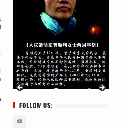
地
则
，
造
用
的
败
FOLLOW US: