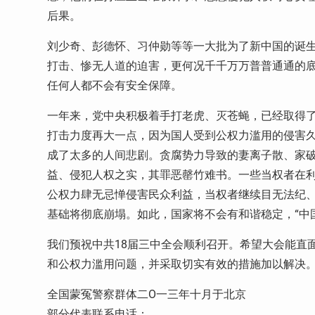
后果。
刘少奇、彭德怀、习仲勋等等一大批为了新中国的诞
打击、惨无人道的迫害，更何况千千万万普普通通的
任何人都不会有安全保障。
一年来，党中央积极着手打老虎、灭苍蝇，已经取得
打击力度再大一点，因为国人受到公权力滥用的侵害
成了太多的人间悲剧。贪腐势力导致的妻离子散、家破
益、侵犯人权之实，其罪恶罄竹难书。一些当权者在
公权力肆无忌惮侵害民众利益，当权者继续目无法纪
基础将彻底崩塌。如此，国家将不会有和谐稳定，“中
我们预祝中共18届三中全会顺利召开。希望大会能直
和公权力滥用问题，并采取切实有效的措施加以解决
全国蒙冤警察群体二O一三年十月于北京
部分代表联系电话：