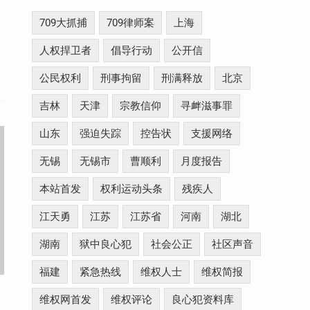
709大抓捕
709律师案
上海
人权捍卫者
倡导行动
公开信
公民权利
刑事拘留
刑满释放
北京
吉林
天津
宗教信仰
寻衅滋事罪
山东
强迫失踪
控告状
支援网络
无锡
无锡市
曹顺利
月度报告
本站首发
权利运动头条
残疾人
江天勇
江苏
江苏省
河南
湖北
湖南
狱中良心犯
社会公正
社区声音
福建
紧急热线
维权人士
维权简报
维权网首发
维权评论
良心犯资料库