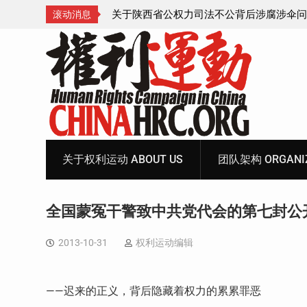
腐涉伞问题的550人
获刑8年的安徽省合肥市法轮功学员、软件
滚动消息
飞的案情及简历
Skip
to
content
关于权利运动 ABOUT US
团队架构 ORGANIZ
全国蒙冤干警致中共党代会的第七封公
2013-10-31
权利运动编辑
——迟来的正义，背后隐藏着权力的累累罪恶