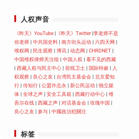
Youtube
人权声音
《昨天》YouTube
|
《昨天》Twitter
|
李老师不是
你老师
|
中共国史料
|
南方街头运动
|
六四天网
|
维权网
|
民生观察
|
博讯
|
动态网
|
CHRDNET
|
中国维权律师关注组
|
中国人权
|
看不见的西藏
|
西藏人权与民主中心
|
前线卫士
|
国际特赦
|
人
权观察
|
良心之友
|
台湾民主基金会
|
北京爱知
行
|
传知行
|
公盟许志永
|
新公民运动
|
独立媒
体
|
全球之声
|
安全工具箱
|
西藏行动中心
|
维
吾尔在线
|
西藏之声
|
对话基金会
|
玫瑰中国
|
良心之友
|
参与
|
中國政治犯關注
标签