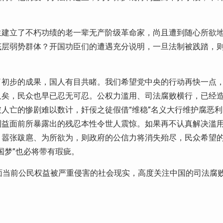
生建立了不朽功绩的老一辈无产阶级革命家，尚且遭到随心所欲
底层弱势群体？开国功臣们的遭遇充分说明，一旦法制被践踏，
了初步的成果，国人有目共睹。我们希望党中央的行动再快一点
久矣，民众也早已忍无可忍。公权力滥用、司法腐败横行，已经
人亡的惨剧难以数计，奸佞之徒假借“维稳”名义大行维护腐恶利
利益面前所暴露出的残忍本性令世人震惊。如果再不认真解决滥
、嚣张跋扈、为所欲为，则政府的公信力将消失殆尽，民众希望
国梦”也必将带有瑕疵。
面当前公民权益被严重侵害的社会现实，高度关注中国的司法腐
。