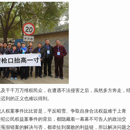
以及千千万万维权民众，在遭遇不法侵害之后，虽然多方奔走，
连迟到的正义也难以得到。
犯人权案事件比比皆是，平反昭雪、争取自身合法权益难于上青
侵犯公民权益案事件的背后，都隐藏着一幕幕不可告人的政治交
起冤假错案的解决与否，都牵扯到腐败的利益链，所以解决问题