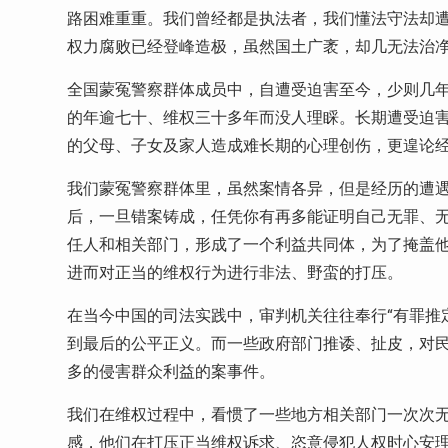
路困难重重。我们曾经都是执法者，我们懂法守法却
权力腐败已经登峰造极，虽然国土广袤，却几无法治
全国蒙冤警察群体成员中，自遭受迫害至今，少则几
的年逾七十、维权三十多年而没人理睬。长期遭受迫
的父母、子女及家人造成难长期的心理创伤，更遑论
我们蒙冤警察群体里，虽然案情各异，但是经历的遭
后，一旦错案铸成，任凭你有再多能证明自己无罪、
任人和相关部门，形成了一个利益共同体，为了掩盖
进而对正当的维权行为进行非法、野蛮的打压。
在当今中国的司法实践中，审判机关往往奉行“有罪推
到最后的公平正义。而一些政府部门推诿、扯皮，对
多的侵害群众利益的案事件。
我们在维权过程中，看惯了一些地方相关部门一次次
感，他们在打压正当维权诉求、恣意侵犯人权时心安