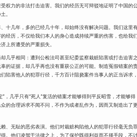
遭受权力的非法打击迫害。我们的经历无可辩驳地证明了中国的
净土。
年、十几年，多的已经几十年，却始终没有解决问题。我们这里
害的经历，不仅给我们本人的身心造成持续严重的伤害，也给我
经济上所遭受的严重损失。
遇却几乎相同：遭到公检法司甚至纪委监察栽赃陷害或打击迫害
无辜的证据，却几乎再也没有重获公正的可能。制造冤假错案的
他们陷害他人的犯罪行径，千方百计阻挠案件当事人的正当诉求
定”，几乎只有“死人”复活的错案才能够得到平反昭雪，才能够得
民众的合理诉求不闻不问，不作为或者乱作为，因而又制造出了
无赖、无耻的恶劣表演。他们对栽赃构陷他人的犯罪行径毫无负
理得。他们凌驾于法律之上，为了保护既得利益而不择手段，不