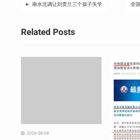
文
南水北调让刘贵兰三个孩子失学
全
章
导
Related Posts
航
2026-08-08