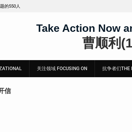
工程师唐志
锡安教案最新进展：当“法律”变成速成剧本——在公检
法的眼里，法律到底是什么？
Take Action Now a
曹顺利(19
ATIONAL
关注领域 FOCUSING ON
抗争者们THE RE
开信