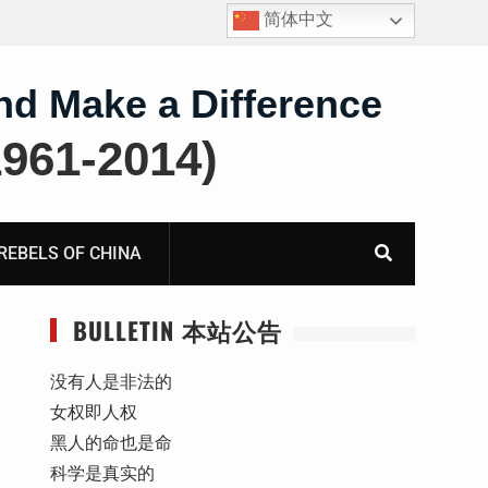
简体中文
王雅军：就《国务院关于出境入境管理的规定》第二条
第三款“劝阻”条款应进行合宪合法性备案审查而致全国
人大常委会法制工作委员会的公开信
nd Make a Difference
61-2014)
BELS OF CHINA
BULLETIN 本站公告
没有人是非法的
女权即人权
黑人的命也是命
科学是真实的