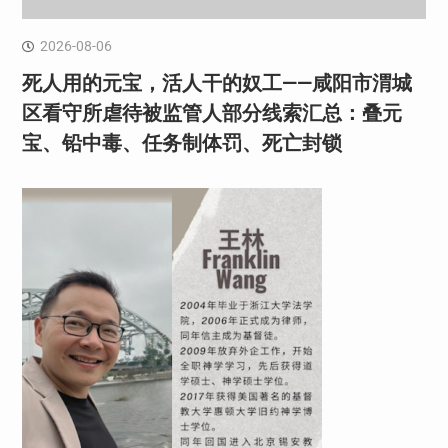
2026-08-06
死人用的元宝，活人干的奴工——咸阳市渭城
区看守所虐待被监管人部分线索汇总：叠元
宝、铅中毒、任务制体罚、死亡封锁