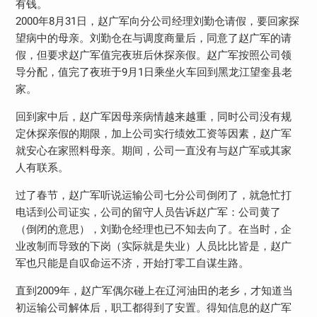
有钱。
2000年8月31日，赵广军向分公司经理刘勤仓请假，要回家探
望病中的母亲。刘勤仓在与调度商量后，同意了赵广军的请
假，但要求赵广军值完夜班后休探亲假。赵广军按照公司领
导分配，值完了夜班于9月1日乘坐火车回到黑龙江望奎县老
家。
回到家中后，赵广军因母亲病情越来越重，同时公司没有规
定休探亲假的期限，加上公司实行绩效工资等因素，赵广军
就安心在家照料母亲。期间，公司一直没有与赵广军或其家
人有联系。
过了春节，赵广军听说运输公司七分公司倒闭了，就急忙打
电话到公司证实，公司的留守人员告诉赵广军：公司黄了
（倒闭的意思），刘勤仓经理也已不知去向了。在当时，企
业改制而导致的下岗（实际就是失业）人员比比皆是，赵广
军也只能是自叹命运不济，开始打零工自谋生路。
直到2009年，赵广军偶尔碰上在辽河油田的老乡，才知道当
初运输公司解体后，职工都得到了安置。得知信息的赵广军