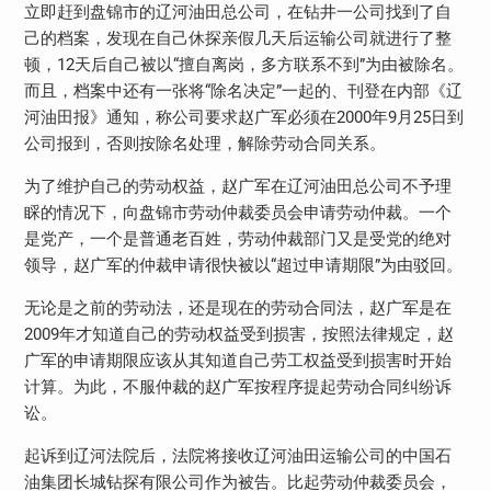
立即赶到盘锦市的辽河油田总公司，在钻井一公司找到了自
己的档案，发现在自己休探亲假几天后运输公司就进行了整
顿，12天后自己被以“擅自离岗，多方联系不到”为由被除名。
而且，档案中还有一张将“除名决定”一起的、刊登在内部《辽
河油田报》通知，称公司要求赵广军必须在2000年9月25日到
公司报到，否则按除名处理，解除劳动合同关系。
为了维护自己的劳动权益，赵广军在辽河油田总公司不予理
睬的情况下，向盘锦市劳动仲裁委员会申请劳动仲裁。一个
是党产，一个是普通老百姓，劳动仲裁部门又是受党的绝对
领导，赵广军的仲裁申请很快被以“超过申请期限”为由驳回。
无论是之前的劳动法，还是现在的劳动合同法，赵广军是在
2009年才知道自己的劳动权益受到损害，按照法律规定，赵
广军的申请期限应该从其知道自己劳工权益受到损害时开始
计算。为此，不服仲裁的赵广军按程序提起劳动合同纠纷诉
讼。
起诉到辽河法院后，法院将接收辽河油田运输公司的中国石
油集团长城钻探有限公司作为被告。比起劳动仲裁委员会，