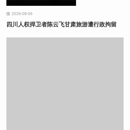
2026-08-06
四川人权捍卫者陈云飞甘肃旅游遭行政拘留