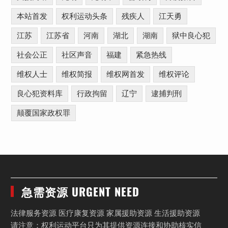
本站首发
权利运动头条
残疾人
江天勇
江苏
江苏省
河南
湖北
湖南
狱中良心犯
社会公正
社区声音
福建
紧急热线
维权人士
维权简报
维权网首发
维权评论
良心犯资料库
行政拘留
辽宁
逮捕判刑
颠覆国家政权罪
急需资源 URGENT NEED
法律服务资源 医疗康复资源 家属援助资源 生活援助资源
请注意：权利运动平台只为其提供资源连接和协助核实信