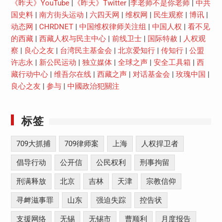
《昨天》YouTube
|
《昨天》Twitter
|
李老师不是你老师
|
中共
国史料
|
南方街头运动
|
六四天网
|
维权网
|
民生观察
|
博讯
|
动态网
|
CHRDNET
|
中国维权律师关注组
|
中国人权
|
看不见
的西藏
|
西藏人权与民主中心
|
前线卫士
|
国际特赦
|
人权观
察
|
良心之友
|
台湾民主基金会
|
北京爱知行
|
传知行
|
公盟
许志永
|
新公民运动
|
独立媒体
|
全球之声
|
安全工具箱
|
西
藏行动中心
|
维吾尔在线
|
西藏之声
|
对话基金会
|
玫瑰中国
|
良心之友
|
参与
|
中國政治犯關注
标签
709大抓捕
709律师案
上海
人权捍卫者
倡导行动
公开信
公民权利
刑事拘留
刑满释放
北京
吉林
天津
宗教信仰
寻衅滋事罪
山东
强迫失踪
控告状
支援网络
无锡
无锡市
曹顺利
月度报告