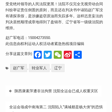
受党绝对领导的人民法院更黑！法院不仅完全无视劳动合同
纠纷举证责任倒置的原则，而且还在判决书中诬陷赵广军没
有请探亲假，是涉嫌盗窃原油而失踪多年。这样恣意妄法的
判决居然顺理成章地得到了盘锦市、辽宁省等一级级法院的
维持。
赵广军电话：15004273550.
此信息由权利运动人权活动者紧急热线项目编辑
Facebook
Twitter
WeChat
Sina
分
分享这篇文章到:
Weibo
享
赵广军
转业军人
辽宁
,
,
文
陕西康素萍遭非法拘禁 沈阳全运会已成人权重灾区
章
导
全运会场成中南海第二 沈阳陷入“满城都是杨大侠”的恐惧
航