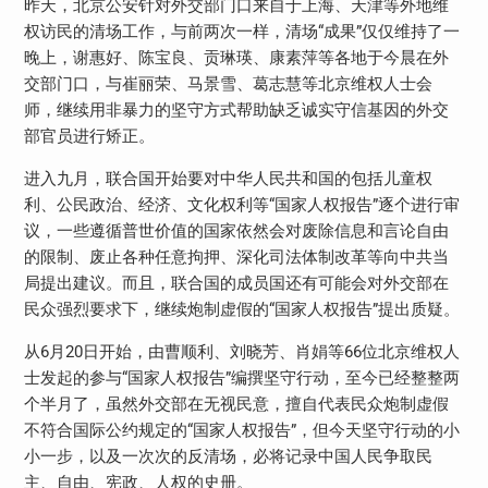
昨天，北京公安针对外交部门口来自于上海、天津等外地维
权访民的清场工作，与前两次一样，清场“成果”仅仅维持了一
晚上，谢惠好、陈宝良、贡琳瑛、康素萍等各地于今晨在外
交部门口，与崔丽荣、马景雪、葛志慧等北京维权人士会
师，继续用非暴力的坚守方式帮助缺乏诚实守信基因的外交
部官员进行矫正。
进入九月，联合国开始要对中华人民共和国的包括儿童权
利、公民政治、经济、文化权利等“国家人权报告”逐个进行审
议，一些遵循普世价值的国家依然会对废除信息和言论自由
的限制、废止各种任意拘押、深化司法体制改革等向中共当
局提出建议。而且，联合国的成员国还有可能会对外交部在
民众强烈要求下，继续炮制虚假的“国家人权报告”提出质疑。
从
6
月
20
日开始，由曹顺利、刘晓芳、肖娟等
66
位北京维权人
士发起的参与“国家人权报告”编撰坚守行动，至今已经整整两
个半月了，虽然外交部在无视民意，擅自代表民众炮制虚假
不符合国际公约规定的“国家人权报告”，但今天坚守行动的小
小一步，以及一次次的反清场，必将记录中国人民争取民
主、自由、宪政、人权的史册。