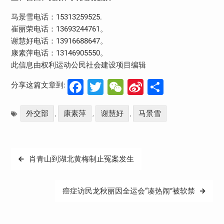
马景雪电话：
15313259525.
崔丽荣电话：
13693244761
。
谢慧好电话：
13916688647
。
康素萍电话：
13146905550
。
此信息由权利运动公民社会建设项目编辑
Facebook
Twitter
WeChat
Sina
分
分享这篇文章到:
Weibo
享
外交部
康素萍
谢慧好
马景雪
,
,
,
文
肖青山到湖北黄梅制止冤案发生
章
导
癌症访民龙秋丽因全运会“凑热闹”被软禁
航