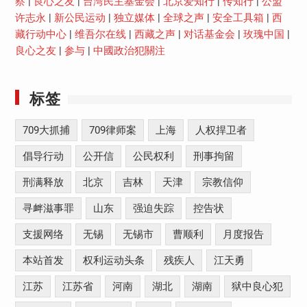
察
|
良心之友
|
台湾民主基金会
|
北京爱知行
|
传知行
|
公盟
许志永
|
新公民运动
|
独立媒体
|
全球之声
|
安全工具箱
|
西
藏行动中心
|
维吾尔在线
|
西藏之声
|
对话基金会
|
玫瑰中国
|
良心之友
|
参与
|
中國政治犯關注
标签
709大抓捕
709律师案
上海
人权捍卫者
倡导行动
公开信
公民权利
刑事拘留
刑满释放
北京
吉林
天津
宗教信仰
寻衅滋事罪
山东
强迫失踪
控告状
支援网络
无锡
无锡市
曹顺利
月度报告
本站首发
权利运动头条
残疾人
江天勇
江苏
江苏省
河南
湖北
湖南
狱中良心犯