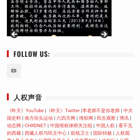
FOLLOW US:
Youtube
人权声音
《昨天》YouTube
|
《昨天》Twitter
|
李老师不是你老师
|
中共
国史料
|
南方街头运动
|
六四天网
|
维权网
|
民生观察
|
博讯
|
动态网
|
CHRDNET
|
中国维权律师关注组
|
中国人权
|
看不见
的西藏
|
西藏人权与民主中心
|
前线卫士
|
国际特赦
|
人权观