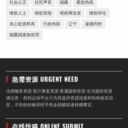
社会公正
社区声音
福建
紧急热线
维权人士
维权简报
维权网首发
维权评论
良心犯资料库
行政拘留
辽宁
逮捕判刑
颠覆国家政权罪
急需资源 URGENT NEED
法律服务资源 医疗康复资源 家属援助资源 生活援助资源
请注意：权利运动平台只为其提供资源连接和协助核实信
息，不协助转账和经手资金捐赠或者转赠事宜。
在线投稿 ONLINE SUBMIT