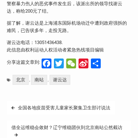
警察暴力伤人的恶劣事件发生后，该派出所的领导找谢云
达，称给200元了结。
据了解，谢云达是上海浦东国际机场动迁中遭到政府强拆的
难民，已告状多年，走投无路。
谢云达电话：13051436438.
此信息由权利运动人权活动者紧急热线项目编辑
Facebook
Twitter
WeChat
Sina
分
分享这篇文章到:
Weibo
享
北京
南站
谢云达
,
,
文
全国各地疫苗受害儿童家长聚集卫生部讨说法
章
导
借全运维稳会敛财？辽宁维稳团伙到北京南站公然截访
航