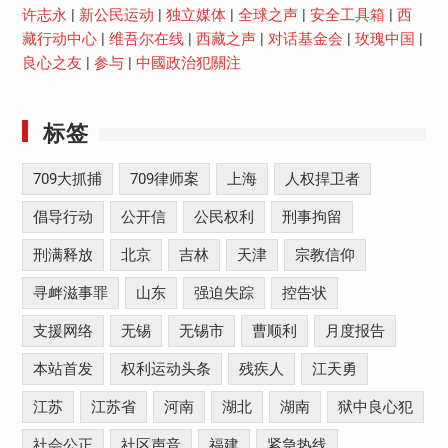
许志永
|
新公民运动
|
独立媒体
|
全球之声
|
安全工具箱
|
西
藏行动中心
|
维吾尔在线
|
西藏之声
|
对话基金会
|
玫瑰中国
|
良心之友
|
参与
|
中國政治犯關注
标签
709大抓捕
709律师案
上海
人权捍卫者
倡导行动
公开信
公民权利
刑事拘留
刑满释放
北京
吉林
天津
宗教信仰
寻衅滋事罪
山东
强迫失踪
控告状
支援网络
无锡
无锡市
曹顺利
月度报告
本站首发
权利运动头条
残疾人
江天勇
江苏
江苏省
河南
湖北
湖南
狱中良心犯
社会公正
社区声音
福建
紧急热线