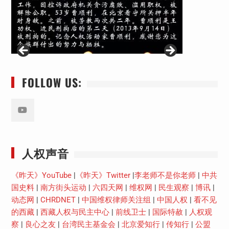
FOLLOW US:
Youtube
人权声音
《昨天》YouTube
|
《昨天》Twitter
|
李老师不是你老师
|
中共
国史料
|
南方街头运动
|
六四天网
|
维权网
|
民生观察
|
博讯
|
动态网
|
CHRDNET
|
中国维权律师关注组
|
中国人权
|
看不见
的西藏
|
西藏人权与民主中心
|
前线卫士
|
国际特赦
|
人权观
察
|
良心之友
|
台湾民主基金会
|
北京爱知行
|
传知行
|
公盟