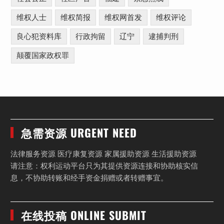
维权人士
维权简报
维权网首发
维权评论
良心犯资料库
行政拘留
辽宁
逮捕判刑
颠覆国家政权罪
急需资源 URGENT NEED
法律服务资源 医疗康复资源 家属援助资源 生活援助资源
请注意：权利运动平台只为其提供资源连接和协助核实信
息，不协助转账和经手资金捐赠或者转赠事宜。
在线投稿 ONLINE SUBMIT