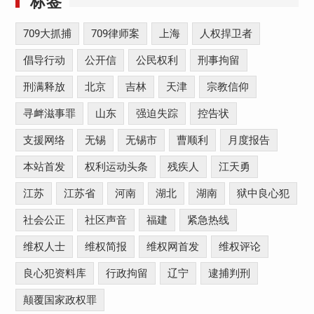
标签
709大抓捕
709律师案
上海
人权捍卫者
倡导行动
公开信
公民权利
刑事拘留
刑满释放
北京
吉林
天津
宗教信仰
寻衅滋事罪
山东
强迫失踪
控告状
支援网络
无锡
无锡市
曹顺利
月度报告
本站首发
权利运动头条
残疾人
江天勇
江苏
江苏省
河南
湖北
湖南
狱中良心犯
社会公正
社区声音
福建
紧急热线
维权人士
维权简报
维权网首发
维权评论
良心犯资料库
行政拘留
辽宁
逮捕判刑
颠覆国家政权罪