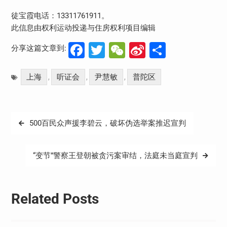
徒宝霞电话：13311761911。
此信息由权利运动投递与住房权利项目编辑
Facebook
Twitter
WeChat
Sina
分
分享这篇文章到:
Weibo
享
上海
听证会
尹慧敏
普陀区
,
,
,
文
500百民众声援李碧云，破坏伪选举案推迟宣判
章
导
“变节”警察王登朝被贪污案审结，法庭未当庭宣判
航
Related Posts