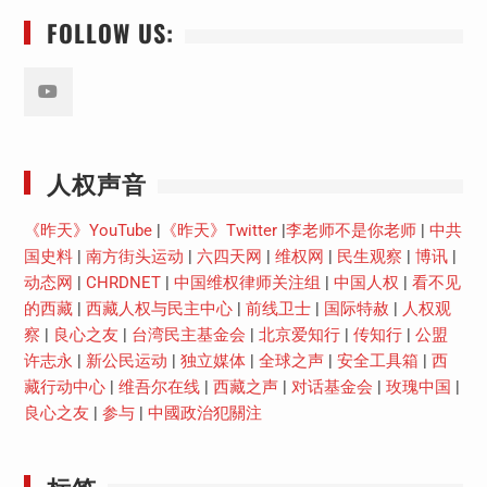
FOLLOW US:
Youtube
人权声音
《昨天》YouTube
|
《昨天》Twitter
|
李老师不是你老师
|
中共
国史料
|
南方街头运动
|
六四天网
|
维权网
|
民生观察
|
博讯
|
动态网
|
CHRDNET
|
中国维权律师关注组
|
中国人权
|
看不见
的西藏
|
西藏人权与民主中心
|
前线卫士
|
国际特赦
|
人权观
察
|
良心之友
|
台湾民主基金会
|
北京爱知行
|
传知行
|
公盟
许志永
|
新公民运动
|
独立媒体
|
全球之声
|
安全工具箱
|
西
藏行动中心
|
维吾尔在线
|
西藏之声
|
对话基金会
|
玫瑰中国
|
良心之友
|
参与
|
中國政治犯關注