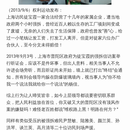
（2013/9/6）权利运动发布：
上海访民徒宝霞一家合法经营了十几年的家属企业，遭当地
政府两个小时强拆，曾经近百人赖以生存的工厂顷刻间变成
了废墟，无奈的人们失去了生活保障，政府也曾发“善”心，给
过一小笔钱让发工资，打发工人离开。但是对徒家六位办厂
合伙人，至今分文未得赔偿！
2013年9月3号，上海市普陀区政府为徒宝霞的强拆信访案举
行听证会，应该不是件坏事，但出人意料，相关当事人不允
许进会场旁听，而且听证尚未开始，墙上就已打出“终结”会通
知，所有到会领导均躲在防爆玻璃墙内，视当事人为“你不给
我一个说法我就给你一个说法”的杨佳。
综上行为让人啼笑皆非，如今上层领导都说要密切联系群
众，把人民利益放在首位，你又破又大的普陀区没有顶风作
案的嫌疑吗！难怪老百姓都说“维权路上黑！明路在何方？”
同样有类似受压的被强拆难民尹慧敏、陆雅美、颜兰英、孙
洪琴、谈兰英、高月清等二十位访民到场声援。