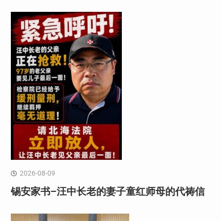
2026-08-09
锡安家书–汪中长老的妻子童红⁩师母的代祷信