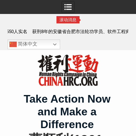
滚动消息
实名
获刑8年的安徽省合肥市法轮功学员、软件工程师唐志飞的
案情及简历
简体中文
Skip
to
content
Take Action Now
and Make a
Difference