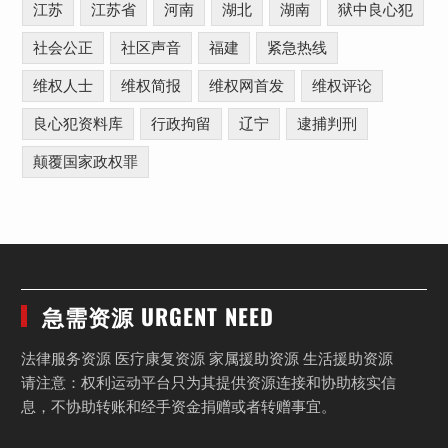
江苏
江苏省
河南
湖北
湖南
狱中良心犯
社会公正
社区声音
福建
紧急热线
维权人士
维权简报
维权网首发
维权评论
良心犯资料库
行政拘留
辽宁
逮捕判刑
颠覆国家政权罪
急需资源 URGENT NEED
法律服务资源 医疗康复资源 家属援助资源 生活援助资源
请注意：权利运动平台只为其提供资源连接和协助核实信
息，不协助转账和经手资金捐赠或者转赠事宜。