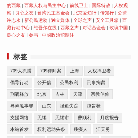
的西藏
|
西藏人权与民主中心
|
前线卫士
|
国际特赦
|
人权观
察
|
良心之友
|
台湾民主基金会
|
北京爱知行
|
传知行
|
公盟
许志永
|
新公民运动
|
独立媒体
|
全球之声
|
安全工具箱
|
西
藏行动中心
|
维吾尔在线
|
西藏之声
|
对话基金会
|
玫瑰中国
|
良心之友
|
参与
|
中國政治犯關注
标签
709大抓捕
709律师案
上海
人权捍卫者
倡导行动
公开信
公民权利
刑事拘留
刑满释放
北京
吉林
天津
宗教信仰
寻衅滋事罪
山东
强迫失踪
控告状
支援网络
无锡
无锡市
曹顺利
月度报告
本站首发
权利运动头条
残疾人
江天勇