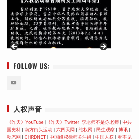
FOLLOW US:
Youtube
人权声音
《昨天》YouTube
|
《昨天》Twitter
|
李老师不是你老师
|
中共
国史料
|
南方街头运动
|
六四天网
|
维权网
|
民生观察
|
博讯
|
动态网
|
CHRDNET
|
中国维权律师关注组
|
中国人权
|
看不见