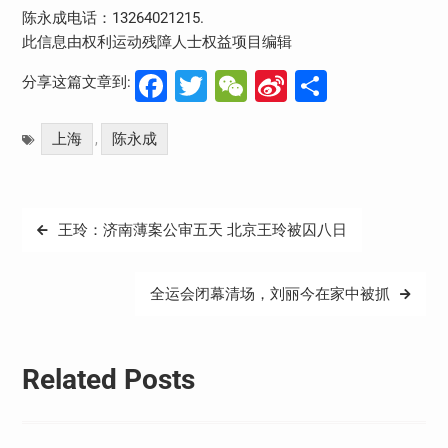
陈永成电话：13264021215.
此信息由权利运动残障人士权益项目编辑
Facebook
Twitter
WeChat
Sina
分
分享这篇文章到:
Weibo
享
上海
陈永成
,
文
王玲：济南薄案公审五天 北京王玲被囚八日
章
导
全运会闭幕清场，刘丽今在家中被抓
航
Related Posts