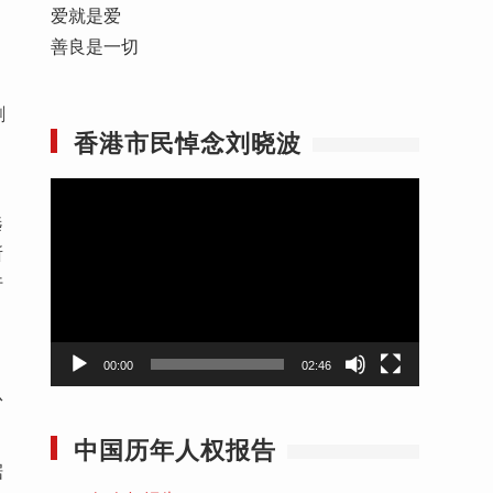
爱就是爱
善良是一切
剥
香港市民悼念刘晓波
视
选
频
所
播
行
放
器
00:00
02:46
从
中国历年人权报告
据