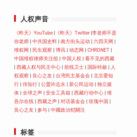
Youtube
人权声音
《昨天》YouTube
|
《昨天》Twitter
|
李老师不是
你老师
|
中共国史料
|
南方街头运动
|
六四天网
|
维权网
|
民生观察
|
博讯
|
动态网
|
CHRDNET
|
中国维权律师关注组
|
中国人权
|
看不见的西藏
|
西藏人权与民主中心
|
前线卫士
|
国际特赦
|
人
权观察
|
良心之友
|
台湾民主基金会
|
北京爱知
行
|
传知行
|
公盟许志永
|
新公民运动
|
独立媒
体
|
全球之声
|
安全工具箱
|
西藏行动中心
|
维
吾尔在线
|
西藏之声
|
对话基金会
|
玫瑰中国
|
良心之友
|
参与
|
中國政治犯關注
标签