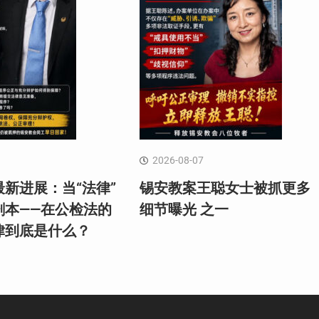
2026-08-07
新进展：当“法律”
锡安教案王聪女士被抓更多
剧本——在公检法的
细节曝光 之一
律到底是什么？