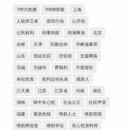
709大抓捕
709律师案
上海
人权捍卫者
倡导行动
公开信
公民权利
刑事拘留
刑满释放
北京
吉林
天津
宗教信仰
寻衅滋事罪
山东
强迫失踪
控告状
支援网络
无锡
无锡市
曹顺利
月度报告
本站首发
权利运动头条
残疾人
江天勇
江苏
江苏省
河南
湖北
湖南
狱中良心犯
社会公正
社区声音
福建
紧急热线
维权人士
维权简报
维权网首发
维权评论
良心犯资料库