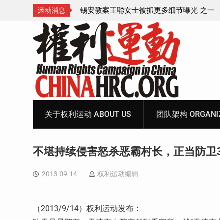
成速成剧本——在公检
锡安教案王聪女士被抓更多细节曝光 之一
滚动消息
Skip
to
content
关于权利运动 ABOUT US
团队架构 ORGANIZ
不堪持续侵害怒杀恶霸村长，正当防卫
2013-09-14
权利运动编辑
（2013/9/14）权利运动发布：