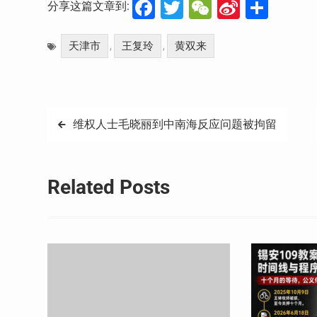
Facebook
Twitter
WeChat
Sina
分
分享这篇文章到:
Weibo
享
天津市
王复玲
黄双来
,
,
文
维权人士毛晓丽到中南海反应问题被拘留
章
导
Related Posts
航