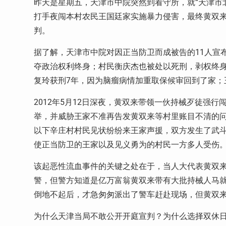
昨天是星期五，天津市中院突然到看守所，就“天津市
打手夜闯本村农民王国廷家实施暴力侵害，最终黄双来
判。
据了解，天津市中院对因正当防卫而成被告的11人宣
夺政治权利终身；村民衡庆杰也被处以死刑，剥权终身
复玲获刑7年，因为脑瘤病情加重取保候审回到了家；
2012年5月12日深夜，黄双来带领一伙持械歹徒强
举，并威胁王家不准再告发黄双来等村里账目不清的
以下辛庄村村民见状纷纷来王家声援，双方发生了武
使正当防卫的王家以及见义勇为的村民一方多人受伤
该起恶性流血事件的关键之处在于，当人大代表黄双来
警，但警方知道是亿万富翁黄双来带有大批持械人马
倒地不起后，才急匆匆派出了警车赶赴现场，但黄双
为什么天津当局不敢公开开庭宣判？为什么选择双休