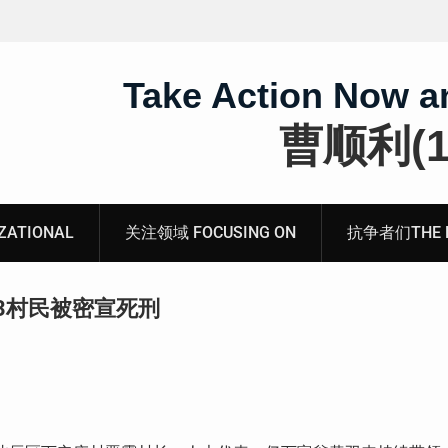
王藏：颠倒黑白，推卸责任，继续为村支书恶行当保
伞 ——追究「王浩溺死事件」【进展之六】
Take Action Now a
曹顺利(19
ATIONAL
关注领域 FOCUSING ON
抗争者们THE RE
3村民被密宣死刑