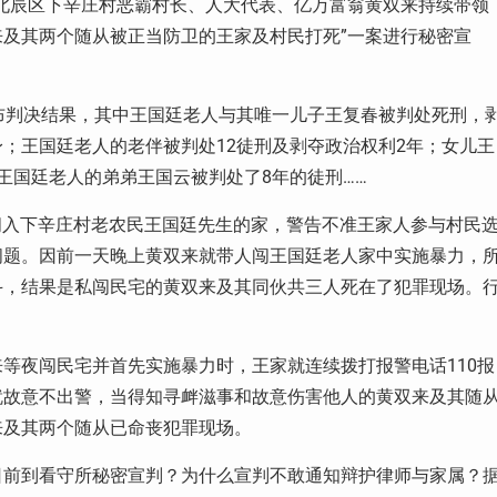
北辰区下辛庄村恶霸村长、人大代表、亿万富翁黄双来持续带领
及其两个随从被正当防卫的王家及村民打死”一案进行秘密宣
布判决结果，其中王国廷老人与其唯一儿子王复春被判处死刑，
；王国廷老人的老伴被判处12徒刑及剥夺政治权利2年；女儿王
王国廷老人的弟弟王国云被判处了8年的徒刑……
行闯入下辛庄村老农民王国廷先生的家，警告不准王家人参与村民
问题。因前一天晚上黄双来就带人闯王国廷老人家中实施暴力，
斗，结果是私闯民宅的黄双来及其同伙共三人死在了犯罪现场。
。
等夜闯民宅并首先实施暴力时，王家就连续拨打报警电话110报
就故意不出警，当得知寻衅滋事和故意伤害他人的黄双来及其随
来及其两个随从已命丧犯罪现场。
日前到看守所秘密宣判？为什么宣判不敢通知辩护律师与家属？