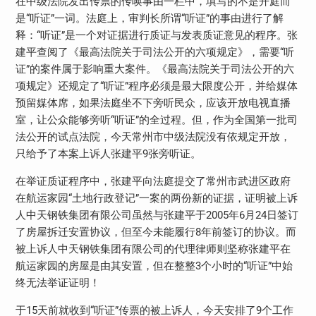
在中级法院发出传票的传唤事由一栏中，填写的不是开庭而
是“听证”一词。法庭上，审判长所谓“听证”的事由进行了解
释：“听证”是一个对证据进行质证与发表质证意见的程序。张
建平查阅了《最高法院关于司法公开的六项规定》，需要“听
证”的案件属于影响重大案件。《最高法院关于司法公开的六
项规定》还规定了“听证”程序必须是最大限度公开，并给媒体
预留媒体席，如果法庭坐不下旁听民众，应该开放电视直播
室，让公众能够旁听“听证”的全过程。但，作为全国第一批司
法公开的试点法院，今天常州市中级法院没有依规定开放，
只给予了本案上诉人张建平9张旁听证。
在举证质证程序中，张建平向法庭提交了常州市武进区政府
在航运家园“土地行政登记”一案的两份新的证据，证明被上诉
人中天钢铁集团有限公司虽然与张建平于2005年6月24日签订
了房屋拆迁安置协议，但至今未能履行8年前签订的协议。而
被上诉人中天钢铁集团有限公司的代理律师则坚称张建平在
航运家园的房屋是由其安置，但在整整3个小时的“听证”中始
终无法举证证明！
于15天前就收到“听证”传票的被上诉人，今天安排了9个工作