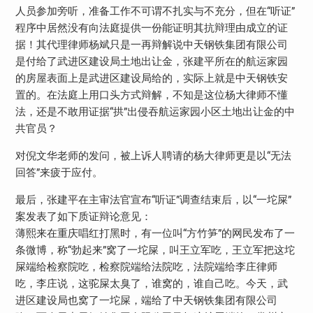
人员参加旁听，准备工作不可谓不扎实与不充分，但在“听证”
程序中居然没有向法庭提供一份能证明其抗辩理由成立的证
据！其代理律师杨斌只是一再辩解说中天钢铁集团有限公司
是付给了武进区建设局土地出让金，张建平所在的航运家园
的房屋表面上是武进区建设局给的，实际上就是中天钢铁安
置的。在法庭上用口头方式辩解，不知是这位杨大律师不懂
法，还是不敢用证据“拱”出侵吞航运家园小区土地出让金的中
共官员？
对倪文华老师的发问，被上诉人聘请的杨大律师更是以“无法
回答”来疲于应付。
最后，张建平在主审法官宣布“听证”调查结束后，以“一坨屎”
案发表了如下质证辩论意见：
薄熙来在重庆唱红打黑时，有一位叫“方竹笋”的网民发布了一
条微博，称“勃起来”窝了一坨屎，叫王立军吃，王立军把这坨
屎端给检察院吃，检察院端给法院吃，法院端给李庄律师
吃，李庄说，这驼屎太臭了，谁窝的，谁自己吃。今天，武
进区建设局也窝了一坨屎，端给了中天钢铁集团有限公司