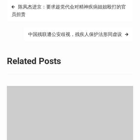
文
陈凤杰进京：要求趁党代会对精神疾病姐姐殴打的官
章
员担责
导
航
中国残联遭公安歧视，残疾人保护法形同虚设
Related Posts