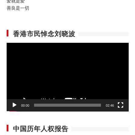
爱就是爱
善良是一切
香港市民悼念刘晓波
视
频
播
放
器
00:00
02:46
中国历年人权报告