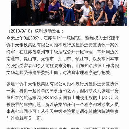
（2013/9/10）权利运动发布：
今天上午9点30分，江苏常州“一坨屎”案、暨维权人士张建平
诉中天钢铁集团有限公司拒不履行房屋拆迁安置协议一案的
终审，在江苏省常州市中级法院公开开庭审理，常州周边的
南通市、昆山市、无锡市、江阴市、镇江市、以及常州本市
的强拆受害者50余人前往要求旁听。山东知名法律工作者倪
文华老师受张建平委托出庭，对法庭审理程序进行把关。
张建平诉中天钢铁集团有限公司拒不履行房屋拆迁安置协议
一案，看似一起简单的民事违约之诉，但因涉及到张建平房
屋所在的航运家园小区61余亩国有土地使用权的上亿出让金
被侵吞的腐败问题，所以该案的任何一个程序都对涉案人员
来说都非同小可！从今天中级法院紧急调令其他法院法警参
与维稳就可见一斑。