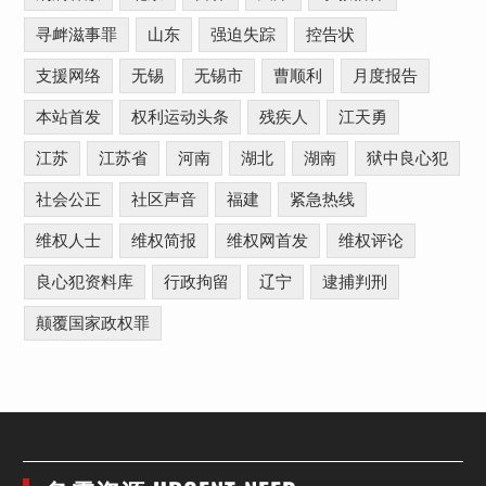
寻衅滋事罪
山东
强迫失踪
控告状
支援网络
无锡
无锡市
曹顺利
月度报告
本站首发
权利运动头条
残疾人
江天勇
江苏
江苏省
河南
湖北
湖南
狱中良心犯
社会公正
社区声音
福建
紧急热线
维权人士
维权简报
维权网首发
维权评论
良心犯资料库
行政拘留
辽宁
逮捕判刑
颠覆国家政权罪