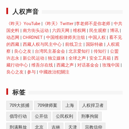
人权声音
《昨天》YouTube
|
《昨天》Twitter
|
李老师不是你老师
|
中共
国史料
|
南方街头运动
|
六四天网
|
维权网
|
民生观察
|
博讯
|
动态网
|
CHRDNET
|
中国维权律师关注组
|
中国人权
|
看不见
的西藏
|
西藏人权与民主中心
|
前线卫士
|
国际特赦
|
人权观
察
|
良心之友
|
台湾民主基金会
|
北京爱知行
|
传知行
|
公盟
许志永
|
新公民运动
|
独立媒体
|
全球之声
|
安全工具箱
|
西
藏行动中心
|
维吾尔在线
|
西藏之声
|
对话基金会
|
玫瑰中国
|
良心之友
|
参与
|
中國政治犯關注
标签
709大抓捕
709律师案
上海
人权捍卫者
倡导行动
公开信
公民权利
刑事拘留
刑满释放
北京
吉林
天津
宗教信仰