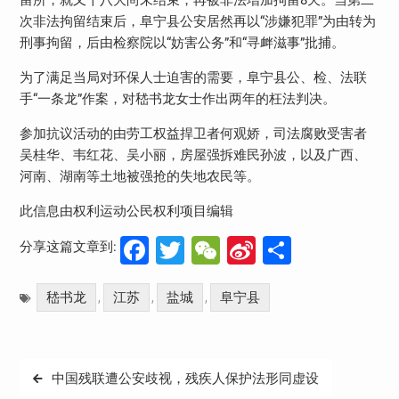
次非法拘留结束后，阜宁县公安居然再以“涉嫌犯罪”为由转为
刑事拘留，后由检察院以“妨害公务”和“寻衅滋事”批捕。
为了满足当局对环保人士迫害的需要，阜宁县公、检、法联
手“一条龙”作案，对嵇书龙女士作出两年的枉法判决。
参加抗议活动的由劳工权益捍卫者何观娇，司法腐败受害者
吴桂华、韦红花、吴小丽，房屋强拆难民孙波，以及广西、
河南、湖南等土地被强抢的失地农民等。
此信息由权利运动公民权利项目编辑
Facebook
Twitter
WeChat
Sina
分
分享这篇文章到:
Weibo
享
嵇书龙
江苏
盐城
阜宁县
,
,
,
文
中国残联遭公安歧视，残疾人保护法形同虚设
章