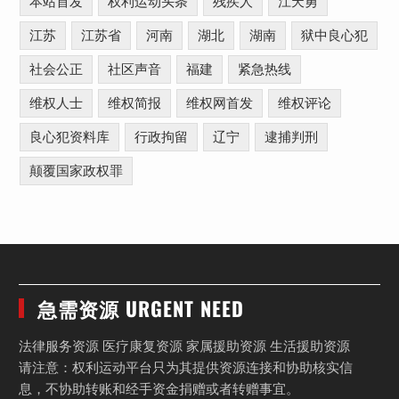
本站首发
权利运动头条
残疾人
江天勇
江苏
江苏省
河南
湖北
湖南
狱中良心犯
社会公正
社区声音
福建
紧急热线
维权人士
维权简报
维权网首发
维权评论
良心犯资料库
行政拘留
辽宁
逮捕判刑
颠覆国家政权罪
急需资源 URGENT NEED
法律服务资源 医疗康复资源 家属援助资源 生活援助资源
请注意：权利运动平台只为其提供资源连接和协助核实信
息，不协助转账和经手资金捐赠或者转赠事宜。