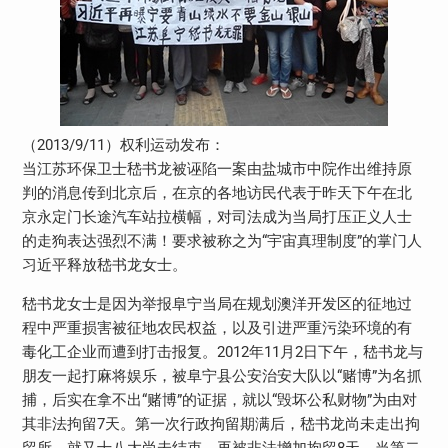
（2013/9/11）权利运动发布：
当江苏环保卫士嵇书龙被诬陷一案由盐城市中院作出维持原
判的消息传到北京后，在京的各地访民代表于昨天下午在北
京永定门长途汽车站拉横幅，对司法成为当局打压正义人士
的走狗表达强烈不满！要求被称之为“宇宙真理制度”的掌门人
习近平释放嵇书龙女士。
嵇书龙女士是因为举报阜宁当局在规划澳洋开发区的征地过
程中严重损害被征地农民权益，以及引进严重污染环境的有
毒化工企业而遭到打击报复。2012年11月2日下午，嵇书龙与
朋友一起打麻将娱乐，被阜宁县公安治安大队以“赌博”为名抓
捕，后实在拿不出“赌博”的证据，就以“毁坏公私财物”为由对
其非法拘留7天。第一次行政拘留期满后，嵇书龙尚未走出拘
留所，就又十八大尚未结束，再被非法增加拘留8天。当第二